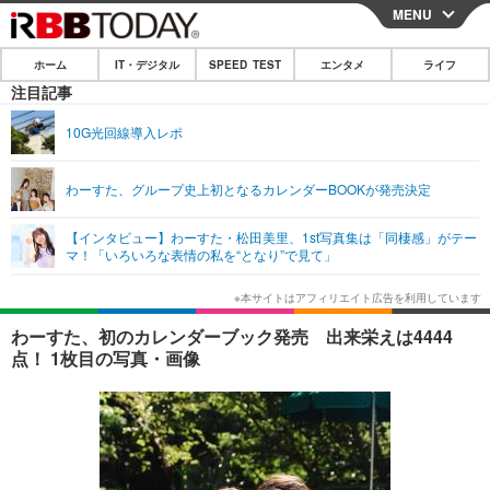
MENU
CLOSE
ホーム
IT・デジタル
SPEED TEST
エンタメ
ライフ
ホーム
注目記事
IT・デジタル
10G光回線導入レポ
IT・デジタルTOP
スマートフォン
SPEED TEST
わーすた、グループ史上初となるカレンダーBOOKが発売決定
ネタ
ガジェット・ツール
エンタメ
【インタビュー】わーすた・松田美里、1st写真集は「同棲感」がテー
ショッピング
その他
マ！「いろいろな表情の私を“となり”で見て」
エンタメTOP
映画・ドラマ
ライフ
韓流・K-POP
韓国・芸能
ライフTOP
グルメ
リリース一覧
わーすた、初のカレンダーブック発売 出来栄えは4444
音楽
スポーツ
ペット
ショッピング
点！ 1枚目の写真・画像
プッシュ通知の停止方法
グラビア
ブログ
その他
ショッピング
その他