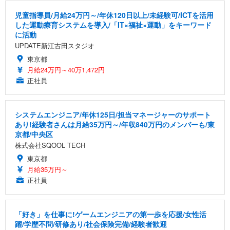
児童指導員/月給24万円～/年休120日以上/未経験可/ICTを活用
した運動療育システムを導入/「IT×福祉×運動」をキーワード
に活動
UPDATE新江古田スタジオ
東京都
月給24万円～40万1,472円
正社員
システムエンジニア/年休125日/担当マネージャーのサポート
あり!経験者さんは月給35万円～/年収840万円のメンバーも/東
京都/中央区
株式会社SQOOL TECH
東京都
月給35万円～
正社員
「好き」を仕事に!ゲームエンジニアの第一歩を応援/女性活
躍/学歴不問/研修あり/社会保険完備/経験者歓迎