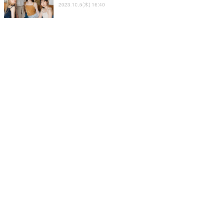
2023.10.5(木) 16:40
【インタビュー】わーすた・松田美里、1st写真
集は「同棲感」がテーマ！「いろいろな表情の
私を“となり”で見て」
エンタメ
2022.11.23(水) 16:10
【インタビュー】わーすた写真集・連続企画の
第一弾！廣川奈々聖「普段の生活の中をのぞか
れているような気持ち」
エンタメ
2022.11.15(火) 7:34
わーすた、生バンドライブで涙の宣言！ 廣川
奈々聖「武道館を目指したいです」
エンタメ
2023.8.16(水) 9:48