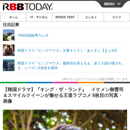
MENU
CLOSE
ホーム
IT・デジタル
SPEED TEST
エンタメ
ライフ
ホーム
注目記事
IT・デジタル
10G光回線導入レポ
IT・デジタルTOP
スマートフォン
SPEED TEST
韓国ドラマ『ビッグマウス』主要キャスト・あらすじ【まとめ】
ネタ
ガジェット・ツール
エンタメ
韓国ドラマ『ビッグマウス』最終回を迎えるも、多くの謎が残され
ショッピング
その他
る シーズン2放送を期待
エンタメTOP
映画・ドラマ
ライフ
韓流・K-POP
韓国・芸能
ライフTOP
グルメ
リリース一覧
【韓国ドラマ】『キング・ザ・ランド』 イケメン御曹司
音楽
スポーツ
ペット
ショッピング
＆スマイルクイーンが魅せる王道ラブコメ 9枚目の写真・
プッシュ通知の停止方法
画像
グラビア
ブログ
その他
ショッピング
その他