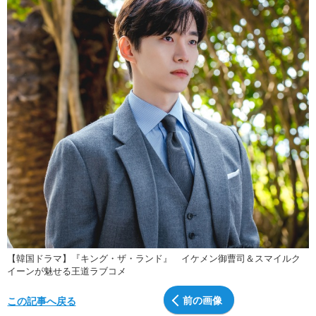
【韓国ドラマ】『キング・ザ・ランド』 イケメン御曹司＆スマイルク
イーンが魅せる王道ラブコメ
前の画像
この記事へ戻る