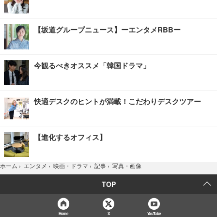
【坂道グループニュース】ーエンタメRBBー
今観るべきオススメ「韓国ドラマ」
快適デスクのヒントが満載！こだわりデスクツアー
【進化するオフィス】
写真・画像
ホーム
›
エンタメ
›
映画・ドラマ
›
記事
›
TOP
Home
X
YouTube