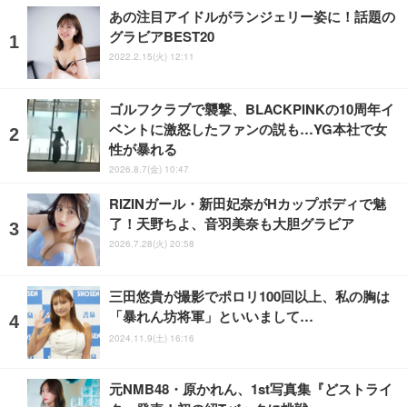
あの注目アイドルがランジェリー姿に！話題の
グラビアBEST20
2022.2.15(火) 12:11
ゴルフクラブで襲撃、BLACKPINKの10周年イ
ベントに激怒したファンの説も…YG本社で女
性が暴れる
2026.8.7(金) 10:47
RIZINガール・新田妃奈がHカップボディで魅
了！天野ちよ、音羽美奈も大胆グラビア
2026.7.28(火) 20:58
三田悠貴が撮影でポロリ100回以上、私の胸は
「暴れん坊将軍」といいまして…
2024.11.9(土) 16:16
元NMB48・原かれん、1st写真集『どストライ