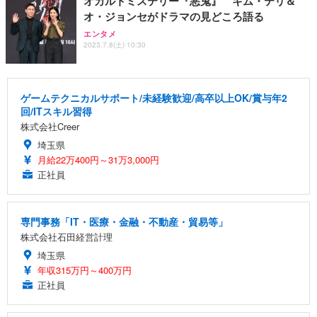
オカルトミステリー『悪鬼』 キム・テリ＆
オ・ジョンセがドラマの見どころ語る
エンタメ
2023.7.8(土) 10:30
ゲームテクニカルサポート/未経験歓迎/高卒以上OK/賞与年2
回/ITスキル習得
株式会社Creer
埼玉県
月給22万400円～31万3,000円
正社員
専門事務「IT・医療・金融・不動産・貿易等」
株式会社石田経営計理
埼玉県
年収315万円～400万円
正社員