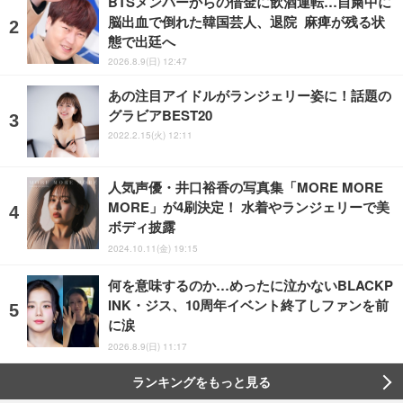
BTSメンバーからの借金に飲酒運転…自粛中に
脳出血で倒れた韓国芸人、退院 麻痺が残る状
態で出廷へ
2026.8.9(日) 12:47
あの注目アイドルがランジェリー姿に！話題の
グラビアBEST20
2022.2.15(火) 12:11
人気声優・井口裕香の写真集「MORE MORE
MORE」が4刷決定！ 水着やランジェリーで美
ボディ披露
2024.10.11(金) 19:15
何を意味するのか…めったに泣かないBLACKP
INK・ジス、10周年イベント終了しファンを前
に涙
2026.8.9(日) 11:17
ランキングをもっと見る