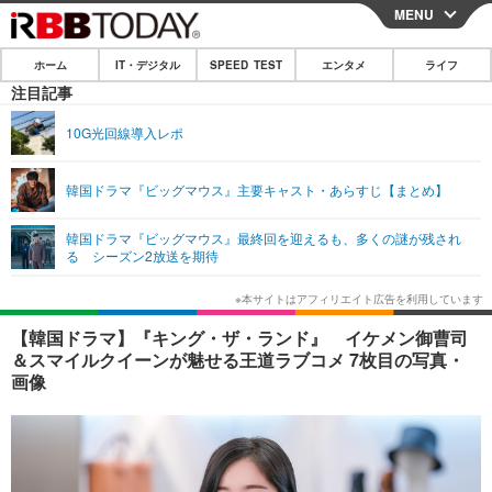
MENU
CLOSE
ホーム
IT・デジタル
SPEED TEST
エンタメ
ライフ
ホーム
注目記事
IT・デジタル
10G光回線導入レポ
IT・デジタルTOP
スマートフォン
SPEED TEST
韓国ドラマ『ビッグマウス』主要キャスト・あらすじ【まとめ】
ネタ
ガジェット・ツール
エンタメ
韓国ドラマ『ビッグマウス』最終回を迎えるも、多くの謎が残され
ショッピング
その他
る シーズン2放送を期待
エンタメTOP
映画・ドラマ
ライフ
韓流・K-POP
韓国・芸能
ライフTOP
グルメ
リリース一覧
【韓国ドラマ】『キング・ザ・ランド』 イケメン御曹司
音楽
スポーツ
ペット
ショッピング
＆スマイルクイーンが魅せる王道ラブコメ 7枚目の写真・
プッシュ通知の停止方法
画像
グラビア
ブログ
その他
ショッピング
その他