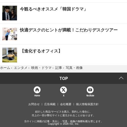
今観るべきオススメ「韓国ドラマ」
快適デスクのヒントが満載！こだわりデスクツアー
【進化するオフィス】
写真・画像
ホーム
›
エンタメ
›
映画・ドラマ
›
記事
›
TOP
Home
X
YouTube
お問合せ
広告掲載
会社概要
個人情報保護方針
紹介した商品/サービスを購入、契約した場合に、
売上の一部が弊社サイトに還元されることがあります。
当サイトに掲載の記事・見出し・写真・画像の無断転載を禁じます。
Copyright © 2026 IID, Inc.