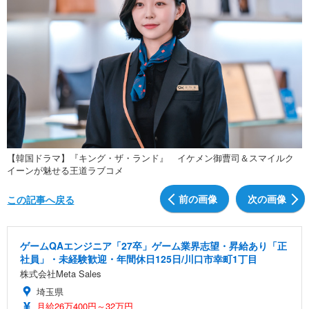
【韓国ドラマ】『キング・ザ・ランド』 イケメン御曹司＆スマイルク
イーンが魅せる王道ラブコメ
前の画像
次の画像
この記事へ戻る
ゲームQAエンジニア「27卒」ゲーム業界志望・昇給あり「正
社員」・未経験歓迎・年間休日125日/川口市幸町1丁目
株式会社Meta Sales
埼玉県
月給26万400円～32万円