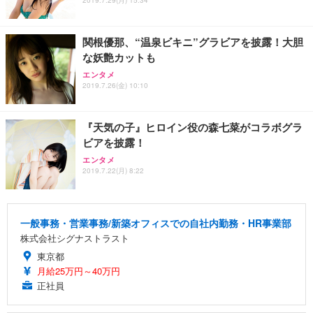
2019.7.29(月) 15:34
関根優那、“温泉ビキニ”グラビアを披露！大胆
な妖艶カットも
エンタメ
2019.7.26(金) 10:10
『天気の子』ヒロイン役の森七菜がコラボグラ
ビアを披露！
エンタメ
2019.7.22(月) 8:22
一般事務・営業事務/新築オフィスでの自社内勤務・HR事業部
株式会社シグナストラスト
東京都
月給25万円～40万円
正社員