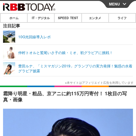
MENU
CLOSE
ホーム
IT・デジタル
SPEED TEST
エンタメ
ライフ
ホーム
注目記事
IT・デジタル
10G光回線導入レポ
IT・デジタルTOP
スマートフォン
SPEED TEST
仲村トオルと鷲尾いさ子の娘・ミオ、初グラビアに挑戦！
ネタ
ガジェット・ツール
エンタメ
豊田ルナ、「ミスマガジン2019」グランプリの実力発揮！魅惑の水着
ショッピング
その他
グラビア披露
エンタメTOP
映画・ドラマ
ライフ
韓流・K-POP
韓国・芸能
ライフTOP
グルメ
リリース一覧
霜降り明星・粗品、京アニに約115万円寄付！ 1枚目の写
音楽
スポーツ
ペット
ショッピング
真・画像
プッシュ通知の停止方法
グラビア
ブログ
その他
ショッピング
その他