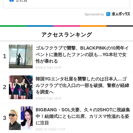
Sponsored by
アクセスランキング
ゴルフクラブで襲撃、BLACKPINKの10周年イ
ベントに激怒したファンの説も…YG本社で女
性が暴れる
2026.8.7(金) 10:47
韓国YGエンタ社屋を襲撃したのは日本人…ゴ
ルフクラブで出入口の一部を破損、警察が経緯
を調査へ
2026.8.7(金) 18:47
BIGBANG・SOL夫妻、久々の2SHOTに視線集
中！結婚式にともに出席、カリスマ性溢れる姿
に注目
2025.10.12(日) 17:47