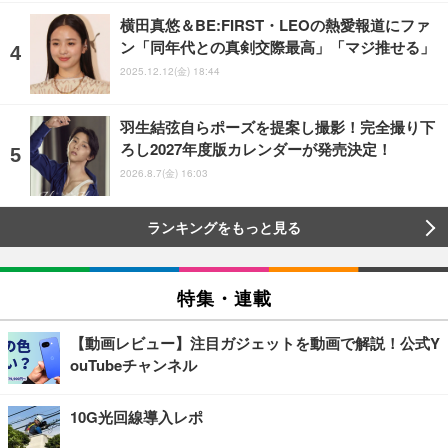
横田真悠＆BE:FIRST・LEOの熱愛報道にファ
ン「同年代との真剣交際最高」「マジ推せる」
2025.12.12(金) 18:44
羽生結弦自らポーズを提案し撮影！完全撮り下
ろし2027年度版カレンダーが発売決定！
2026.8.7(金) 16:03
ランキングをもっと見る
特集・連載
【動画レビュー】注目ガジェットを動画で解説！公式Y
ouTubeチャンネル
10G光回線導入レポ