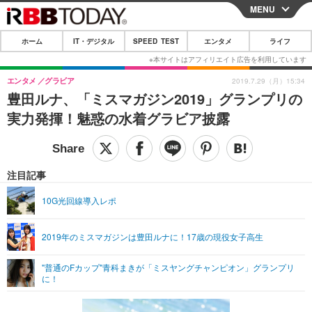
MENU
CLOSE
ホーム
IT・デジタル
SPEED TEST
エンタメ
ライフ
ホーム
IT・デジタル
エンタメ
グラビア
2019.7.29（月）15:34
豊田ルナ、「ミスマガジン2019」グランプリの
IT・デジタルTOP
スマートフォン
SPEED TEST
実力発揮！魅惑の水着グラビア披露
ネタ
ガジェット・ツール
エンタメ
ショッピング
その他
エンタメTOP
映画・ドラマ
ライフ
注目記事
韓流・K-POP
韓国・芸能
ライフTOP
グルメ
リリース一覧
10G光回線導入レポ
音楽
スポーツ
ペット
ショッピング
プッシュ通知の停止方法
2019年のミスマガジンは豊田ルナに！17歳の現役女子高生
グラビア
ブログ
その他
"普通のFカップ"青科まきが「ミスヤングチャンピオン」グランプリ
ショッピング
その他
に！