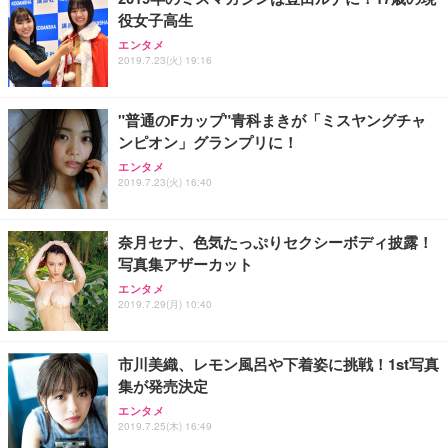
役女子高生
Sezlife オフィスチェア デスクチェア 疲れない テレ
【純正品】27"ゲーミングモニター DualSense 充電
ネオ・ルーライフ ネオ・オムツ L 中型犬用 26枚入
エンタメ
ワーク チェア 強化バックレスト 30度ロッキング機
フック付き（CFI-ZDM1J）
り 単品
2019.7.23(火) 19:16
能 人間工学 椅子 腰サポート 90度跳ね上げ式アーム
レスト 3Dヘッドレスト ハンガー付き 高反発クッシ
￥49,979
￥1,800
￥7,680
ョン PCチェア 通気性メッシュ ゲーミング/勉強/事
"普通のFカップ"青科まきが「ミスヤングチャ
務用 おしゃれ パソコンチェア (ブラック)
ンピオン」グランプリに！
Sezlife オフィスチェア デスクチェア 疲れない テレ
【整備済み品】Dell E2724HS 27インチ 液晶モニタ
Smart Basic(スマートベーシック) 【Amazon.co.jp
エンタメ
ワーク チェア 強化バックレスト 30度ロッキング機
ー フルHD（1920×1080）VA 非光沢 HDMI/DisplayP
限定】 Smart Basic アイリスオーヤマ ペットシーツ
2019.7.23(火) 16:40
能 人間工学 椅子 腰サポート 90度跳ね上げ式アーム
ort/VGA スピーカー内蔵 高さ調整 スイベル VESA対
超厚型 お徳用 ワイド 100枚入 (x 1) (ケース販売)
レスト 3Dヘッドレスト ハンガー付き 高反発クッシ
応 ComfortView ビジネス向け
￥7,680
￥15,800
￥3,670
ョン PCチェア 通気性メッシュ ゲーミング/勉強/事
奈月セナ、色気たっぷりセクシーボディ披露！
務用 おしゃれ パソコンチェア (ホワイト)
写真集アザーカット
ANDWINT オフィスチェア デスクチェア 肘なし メ
【MiniLED/24.5inch/280Hz/FHD】GRAPHT THE S
アイリスオーヤマ ペットシーツ 超厚型 お徳用 レギ
ッシュ 通気性 ランバーサポート付き 腰サポート ガ
HOOTER Gaming Monitor 24” Essential ゲーミン
エンタメ
ュラー 200枚入【Amazon.co.jp限定】
ス圧無段階昇降 360度回転 キャスター付き コンパク
グモニター QD 24.5インチ 1ms FHD 量子ドット 残
2019.7.29(月) 10:40
ト 幅52×奥行58.5×高さ84～96cm テレワーク 在宅
像低減 (3年保証 | 輝点保証 | 日本メーカー)
￥3,731
￥4,139
￥34,980
勤務 ブラック
市川美織、レモン風呂や下着姿に挑戦！1st写真
集が発売決定
エンタメ
2019.7.25(木) 16:49