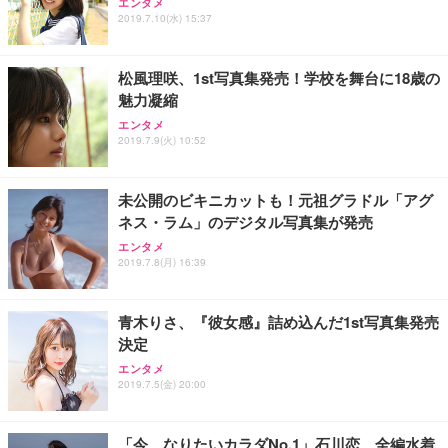
エンタメ
2019.7.10(水) 15:37
松風理咲、1st写真集発売！学校を舞台に18歳の
魅力凝縮
エンタメ
2019.7.9(火) 10:52
未公開のビキニカットも！元祖グラドル「アグ
ネス・ラム」のデジタル写真集が発売
エンタメ
2019.7.8(月) 16:39
青木りさ、『彼女感』詰め込んだ1st写真集発売
決定
エンタメ
2019.7.5(金) 20:00
「今、なりたいカラダNo.1」石川恋、全編水着