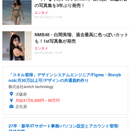
の写真集を3年ぶり発売！
エンタメ
2019.6.22(土) 10:58
NMB48・白間美瑠、過去最高に色っぽいカット
も！1st写真集が発売
エンタメ
2019.6.20(木) 13:44
「スキル習得」デザインシステムエンジニア/Figma・Storyb
ook/月30万以上可/デザインの共通規約作り
株式会社enrich technology
大阪府
月給31万6,200円～50万円
正社員
27卒・新卒/ITサポート事務/パソコン設定とアカウント管理/