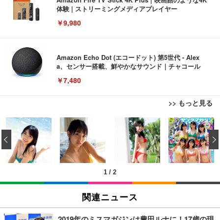
体験 | ストリーミングメディアプレイヤー
￥9,980
Amazon Echo Dot (エコードット) 第5世代 - Alex
a、センサー搭載、鮮やかなサウンド｜チャコール
￥7,480
>> もっと見る
[EdoErgo] オフィスチェア 椅子 テレワーク 疲れな
EIZO ビジネス向けプレミアムモニター | FlexScan
Amazonベーシック ペットシーツ 薄型 レギュラー 1
い 跳ね上げ式アームレスト コンパクト 約105度ロッ
EV3240X-WT | 31.5型4K UHD・USB Type-C・ホワ
‹
回使い捨て 無香料 ホワイト 300枚
キング pc 事務椅子 360度回転 座面昇降 強化ナイロ
イト
ン樹脂ベース 通気性メッシュ 在宅ワーク H-WY01
￥3,373
￥5,699
￥105,595
(黒網+黒枠+黒足)
1
/
2
EIZO ビジネス向けプレミアムモニター | FlexScan
SIHOO B100 オフィスチェア／デスクチェア メッシ
Amazonベーシック ペットシーツ 厚型 ワイド 42枚
EV2740X-WT | 27.0型4K UHD・USB Type-C・ホワ
ュチェア 人間工学 疲れない ブラック
x2袋(84枚) ホワイト(吸収面:ライトブルー)
関連ニュース
イト
￥27,999
￥3,234
￥109,572
2019年のミスマガジンは豊田ルナに！17歳の現