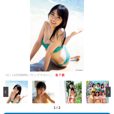
（C）LUCKMAN／ヤングマガジン
全 7 枚
‹
1
/
2