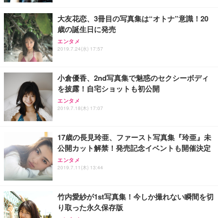
大友花恋、3冊目の写真集は“オトナ”意識！20
歳の誕生日に発売
エンタメ
2019.7.24(水) 17:57
小倉優香、2nd写真集で魅惑のセクシーボディ
を披露！自宅ショットも初公開
エンタメ
2019.7.18(木) 17:07
17歳の長見玲亜、ファースト写真集『玲亜』未
公開カット解禁！発売記念イベントも開催決定
エンタメ
2019.7.11(木) 13:44
竹内愛紗が1st写真集！今しか撮れない瞬間を切
り取った永久保存版