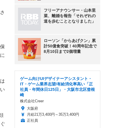
フリーアナウンサー・山本里
さ
菜、離婚を報告「それぞれの
道を歩むこととなりました」
ローソン「からあげクン」累
計50億食突破！40周年記念で
保
8月10日まで2個増量
に
ゲーム向けUIデザイナーアシスタント・
は
IT・ゲーム業界志望/有給消化率高い「正
い
社員・年間休日125日」・大阪市北区曾根
崎
株式会社Creer
大阪府
月給21万3,400円～35万3,400円
顔
正社員
１ぐ