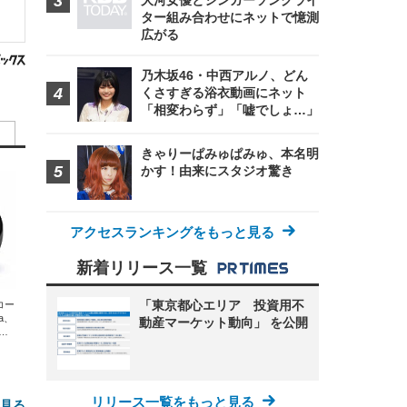
大河女優とシンガーソングライ
ター組み合わせにネットで憶測
広がる
乃木坂46・中西アルノ、どん
くさすぎる浴衣動画にネット
「相変わらず」「嘘でしょ…」
きゃりーぱみゅぱみゅ、本名明
かす！由来にスタジオ驚き
アクセスランキングをもっと見る
新着リリース一覧
「東京都心エリア 投資用不
エコー
xa、
動産マーケット動向」 を公開
な
リリース一覧をもっと見る
と見る