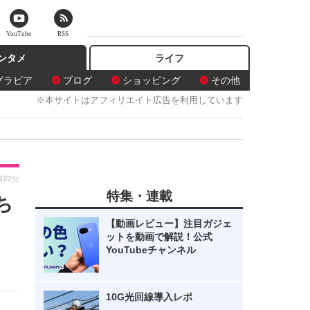
YouTube
RSS
ンタメ
ライフ
グラビア
ブログ
ショッピング
その他
※本サイトはアフィリエイト広告を利用しています
時22分
特集・連載
ち
【動画レビュー】注目ガジェ
ットを動画で解説！公式
YouTubeチャンネル
10G光回線導入レポ