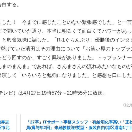
告白する。
した！ 今までに感じたことのない緊張感でした」と一言
ビで聞いていた通り、本当に明るくて面白くてパワーがあっ
と興奮気味に話した。「R-1ぐらんぷり」優勝後のインタ
を挙げていた濱田はその理由について「お笑い界のトップラ
をどう回すのか、すごく興味がありました。トップランナー
んまのまんま』であれば、さんまさんの流れみたいなものが
出演して「いろいろと勉強になりました」と感想を口にした
）は4月27日19時57分～21時55分に放送。
《松
業界志
「27卒」ITサポート事務スタッフ・有給消化率高い「正
阪市北
員/賞与年2回」未経験歓迎/髪型・服装自由/港区港南1丁