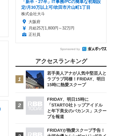
「新卒・27卒」IT事務/PCの簡単な初期設
定/月30万以上可/吹田市片山町1丁目
株式会社大斗
大阪府
月給25万1,800円～32万円
正社員
Sponsored by
アクセスランキング
若手美人アナが人気中堅芸人と
ラブラブ同棲！FRIDAY、明日
15時に熱愛スクープ
FRIDAY、明日15時に
「STARTO社トップアイドル
効
と年下美女のバカンス」スクー
プを報道
FRIDAYが熱愛スクープ予告！