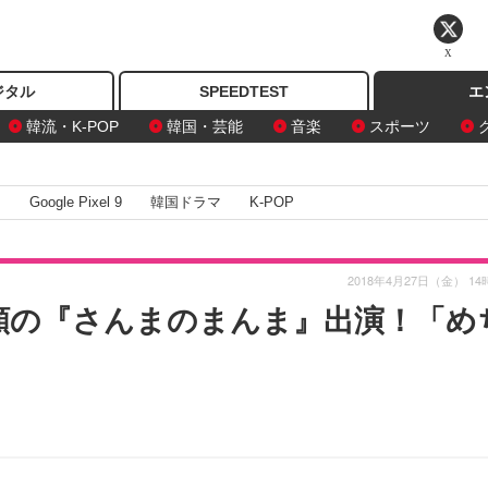
X
ジタル
SPEEDTEST
エ
韓流・K-POP
韓国・芸能
音楽
スポーツ
I
Google Pixel 9
韓国ドラマ
K-POP
2018年4月27日（金） 14
念願の『さんまのまんま』出演！「め
」