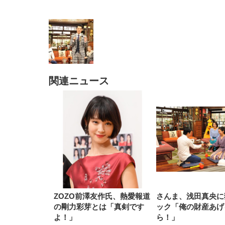
関連ニュース
EIZO ビジネス向けプレミア
EIZO ビジネス向けプレミア
【純
[EdoErgo] オフィスチェア 椅
Amazonベーシック ペットシ
SIHOO B100 オフィスチェア
Amazonベーシック ペットシ
ムモニター | FlexScan
ムモニター | FlexScan
ニタ
子 テレワーク 疲れない 跳ね
ーツ 薄型 レギュラー 1回使い
／デスクチェア メッシュチェ
ーツ 厚型 ワイド 42枚x2袋(84
EV3240X-WT | 31.5型4K
EV2740X-WT | 27.0型4K
ク付
上げ式アームレスト コンパク
捨て 無香料 ホワイト 300枚
ア 人間工学 疲れない ブラッ
枚) ホワイト(吸収面:ライトブ
UHD・USB Type-C・ホワイ
UHD・USB Type-C・ホワイ
ト 約105度ロッキング pc 事務
￥105,595
￥109,572
ク
ルー)
￥4
ト
ト
￥5,699
￥3,373
￥27,999
￥3,234
椅子 360度回転 座面昇降 強化
ナイロン樹脂ベース 通気性メ
ッシュ 在宅ワーク H-
WY01(黒網+黒枠+黒足)
ZOZO前澤友作氏、熱愛報道
さんま、浅田真央に
の剛力彩芽とは「真剣です
ック「俺の財産あげ
よ！」
ら！」