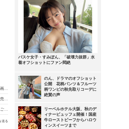
バスケ女子・すみぽん、「破壊力抜群」水
着オフショットにファン悶絶
のん、ドラマのオフショット
公開 花柄パンツ＆フルーツ
山里亮太、キンタロー。の「ねぶた」ものまね動画に反応「元気出るわぁ」
柄ワンピの秋先取りコーデに
絶賛の声
完熟フレッシュ・池田レイラ、セカンド写真集発売を報告 オフショットも公開し「ホント可愛すぎる」などファン歓喜
リーベルホテル大阪、秋のデ
ティモンディ・髙岸、離婚を発表 相方の前田「ご祝儀100万包みすぎた！」
ィナービュッフェ開催！国産
牛ローストビーフからハロウ
を送る
ィンスイーツまで