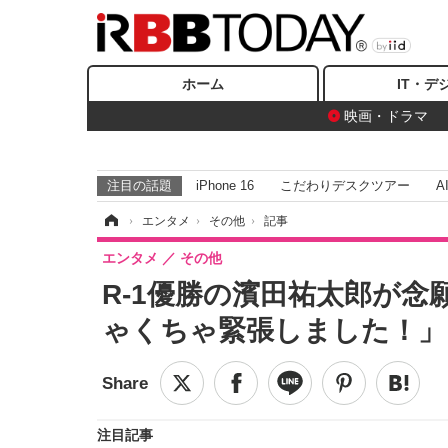
ホーム
IT・デ
映画・ドラマ
注目の話題
iPhone 16
こだわりデスクツアー
A
ホーム
›
エンタメ
›
その他
›
記事
エンタメ
その他
R-1優勝の濱田祐太郎が
ゃくちゃ緊張しました！
注目記事