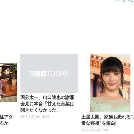
【整備済み品】Dell
【MiniLED/24.5inch/280Hz/
正品】27"ゲーミングモ
ANDWINT オフィスチ
アイリスオーヤマ ペ
Sezlife オフィスチェア デスク
ネオ・ルーライフ ネオ・オム
E2724HS 27インチ 液晶モ
Sezlife オフィスチェア デスク
Smart Basic(スマートベーシ
GRAPHT THE SHOOTER
ー DualSense 充電フッ
ア デスクチェア 肘なし
シーツ 超厚型 お徳用 
チェア 疲れない テレワーク
ツ L 中型犬用 26枚入り 単品
ニター フル
チェア 疲れない テレワーク
ック) 【Amazon.co.jp限定】
Gaming Monitor 24” Essential
き（CFI-ZDM1J）
ッシュ 通気性 ランバ
ュラー 200枚入
チェア 強化バックレスト 30
HD（1920×1080）VA 非光
チェア 強化バックレスト 30度
Smart Basic アイリスオーヤマ
ーミングモニター QD 24.5イ
ポート付き 腰サポート
【Amazon.co.jp限定】
￥1,800
￥15,800
￥34,980
9,979
度ロッキング機能 人間工学 椅
沢 HDMI/DisplayPort/VGA
ロッキング機能 人間工学 椅子
ペットシーツ 超厚型 お徳用
￥4,139
￥3,731
1ms FHD 量子ドット 残像低減
ス圧無段階昇降 360度
￥7,680
￥7,680
￥3,670
子 腰サポート 90度跳ね上げ
スピーカー内蔵 高さ調整 ス
腰サポート 90度跳ね上げ式ア
ワイド 100枚入 (x 1) (ケース
年保証 | 輝点保証 | 日本メーカ
転 キャスター付き コ
式アームレスト 3Dヘッドレス
イベル VESA対応
ームレスト 3Dヘッドレスト
販売)
クト 幅52×奥行58.5×
ト ハンガー付き 高反発クッシ
ComfortView ビジネス向け
ハンガー付き 高反発クッショ
84～96cm テレワーク
ョン PCチェア 通気性メッシ
ン PCチェア 通気性メッシュ
宅勤務 ブラック
ュ ゲーミング/勉強/事務用 お
ゲーミング/勉強/事務用 おし
国分太一、山口達也の謝罪
しゃれ パソコンチェア (ブラ
ゃれ パソコンチェア (ホワイ
会見に本音「甘えた言葉は
ック)
ト)
聞きたくなかった」
2018.4.27(金) 10:31
猛アタ
土屋太鳳、家族も恐れる“
るか
常な寝相”を激白!
2018.4.27(金) 7:55