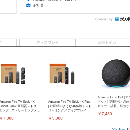
正社員
Sponsored by
ア
ディスプレイ
犬用トイレ
Amazon Echo Dot (
Amazon Fire TV Stick 4K
Amazon Fire TV Stick 4K Plus
ドット) 第5世代 - Ale
Select | 4Kの高画質ストリー
| 映画館のような4K体験 | スト
センサー搭載、鮮やか
ミング | ストリーミングメデ
リーミングメディアプレイヤ
サウンド｜チャコール
￥7,480
ィアプレイヤー
ー
￥7,980
￥9,980
>> もっ