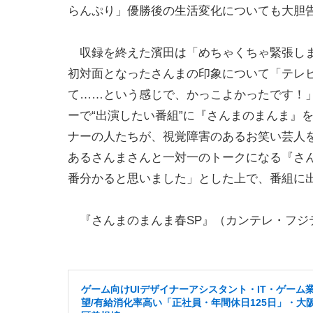
らんぷり」優勝後の生活変化についても大胆
収録を終えた濱田は「めちゃくちゃ緊張しま
初対面となったさんまの印象について「テレ
て……という感じで、かっこよかったです！」
ーで“出演したい番組”に『さんまのまんま』
ナーの人たちが、視覚障害のあるお笑い芸人
あるさんまさんと一対一のトークになる『さ
番分かると思いました」とした上で、番組に
『さんまのまんま春SP』（カンテレ・フジテレビ
ゲーム向けUIデザイナーアシスタント・IT・ゲーム
望/有給消化率高い「正社員・年間休日125日」・大