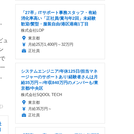
「27卒」ITサポート事務スタッフ・有給
消化率高い「正社員/賞与年2回」未経験
。
歓迎/髪型・服装自由/港区港南1丁目
株式会社LOP
東京都
ビュ
月給25万1,400円～32万円
ン
正社員
で
一
システムエンジニア/年休125日/担当マネ
。
ージャーのサポートあり!経験者さんは月
給35万円～/年収840万円のメンバーも/東
京都/中央区
株式会社SQOOL TECH
東京都
尾》
月給35万円～
正社員
社
目