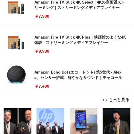
Amazon Fire TV Stick 4K Select | 4Kの高画質スト
リーミング | ストリーミングメディアプレイヤー
￥7,980
Amazon Fire TV Stick 4K Plus | 映画館のような4K
体験 | ストリーミングメディアプレイヤー
￥9,980
Amazon Echo Dot (エコードット) 第5世代 - Alex
a、センサー搭載、鮮やかなサウンド｜チャコール
￥7,480
>> もっと見る
[EdoErgo] オフィスチェア 椅子 テレワーク 疲れな
EIZO ビジネス向けプレミアムモニター | FlexScan
Amazonベーシック ペットシーツ 薄型 レギュラー 1
い 跳ね上げ式アームレスト コンパクト 約105度ロッ
EV3240X-WT | 31.5型4K UHD・USB Type-C・ホワ
回使い捨て 無香料 ホワイト 300枚
キング pc 事務椅子 360度回転 座面昇降 強化ナイロ
イト
ン樹脂ベース 通気性メッシュ 在宅ワーク H-WY01
￥3,373
￥5,699
￥105,595
(黒網+黒枠+黒足)