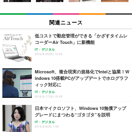
EIZO ビジネス向けプレミアムモニター | FlexScan
SIHOO B100 オフィスチェア／デスクチェア メッシ
Amazonベーシック ペットシーツ 厚型 ワイド 42枚
EV2740X-WT | 27.0型4K UHD・USB Type-C・ホワ
ュチェア 人間工学 疲れない ブラック
x2袋(84枚) ホワイト(吸収面:ライトブルー)
関連ニュース
イト
￥27,999
￥3,234
￥109,572
低コストで勤怠管理ができる「かざすタイムレ
コーダーAir Touch」に新機能
Sezlife オフィスチェア デスクチェア 疲れない テレ
【純正品】27"ゲーミングモニター DualSense 充電
ネオ・ルーライフ ネオ・オムツ L 中型犬用 26枚入
IT・デジタル
ワーク チェア 強化バックレスト 30度ロッキング機
2016.8.25(木) 12:45
フック付き（CFI-ZDM1J）
り 単品
能 人間工学 椅子 腰サポート 90度跳ね上げ式アーム
レスト 3Dヘッドレスト ハンガー付き 高反発クッシ
￥49,979
￥1,800
￥7,680
ョン PCチェア 通気性メッシュ ゲーミング/勉強/事
Microsoft、複合現実の規格化でIntelと協業！W
務用 おしゃれ パソコンチェア (ブラック)
indows 10搭載PCがアップデートでホログラフ
Sezlife オフィスチェア デスクチェア 疲れない テレ
【整備済み品】Dell E2724HS 27インチ 液晶モニタ
Smart Basic(スマートベーシック) 【Amazon.co.jp
ィック対応に
ワーク チェア 強化バックレスト 30度ロッキング機
ー フルHD（1920×1080）VA 非光沢 HDMI/DisplayP
限定】 Smart Basic アイリスオーヤマ ペットシーツ
能 人間工学 椅子 腰サポート 90度跳ね上げ式アーム
ort/VGA スピーカー内蔵 高さ調整 スイベル VESA対
超厚型 お徳用 ワイド 100枚入 (x 1) (ケース販売)
IT・デジタル
2016.8.17(水) 19:45
レスト 3Dヘッドレスト ハンガー付き 高反発クッシ
応 ComfortView ビジネス向け
￥7,680
￥15,800
￥3,670
ョン PCチェア 通気性メッシュ ゲーミング/勉強/事
日本マイクロソフト、Windows 10無償アップ
務用 おしゃれ パソコンチェア (ホワイト)
グレードにまつわる“ゴタゴタ”を説明
ANDWINT オフィスチェア デスクチェア 肘なし メ
【MiniLED/24.5inch/280Hz/FHD】GRAPHT THE S
アイリスオーヤマ ペットシーツ 超厚型 お徳用 レギ
ッシュ 通気性 ランバーサポート付き 腰サポート ガ
HOOTER Gaming Monitor 24” Essential ゲーミン
IT・デジタル
ュラー 200枚入【Amazon.co.jp限定】
ス圧無段階昇降 360度回転 キャスター付き コンパク
グモニター QD 24.5インチ 1ms FHD 量子ドット 残
2016.8.8(月) 7:00
ト 幅52×奥行58.5×高さ84～96cm テレワーク 在宅
像低減 (3年保証 | 輝点保証 | 日本メーカー)
￥3,731