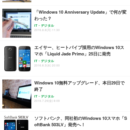
￥4,139
￥34,980
勤務 ブラック
「Windows 10 Anniversary Update」で何が変
わった？
IT・デジタル
2016.8.8(月) 11:30
エイサー、ヒートパイプ採用のWindows 10ス
マホ「Liquid Jade Primo」25日に発売
IT・デジタル
2016.8.3(水) 20:00
Windows 10無料アップグレード、本日29日で
終了
IT・デジタル
2016.7.29(金) 8:09
ソフトバンク、同社初のWindows 10スマホ「S
oftBank 503LV」発売へ！