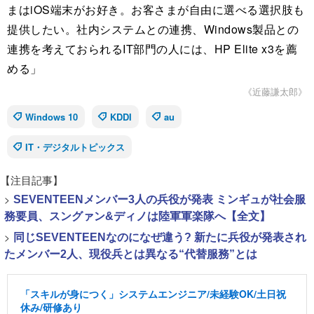
まはiOS端末がお好き。お客さまが自由に選べる選択肢も
提供したい。社内システムとの連携、Windows製品との
連携を考えておられるIT部門の人には、HP Elite x3を薦
める」
《近藤謙太郎》
Windows 10
KDDI
au
IT・デジタルトピックス
【注目記事】
>
SEVENTEENメンバー3人の兵役が発表 ミンギュが社会服
務要員、スングァン&ディノは陸軍軍楽隊へ【全文】
>
同じSEVENTEENなのになぜ違う? 新たに兵役が発表され
たメンバー2人、現役兵とは異なる“代替服務”とは
「スキルが身につく」システムエンジニア/未経験OK/土日祝
休み/研修あり