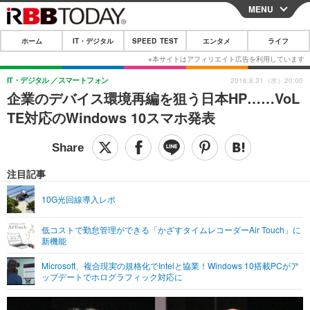
MENU
CLOSE
ホーム
IT・デジタル
SPEED TEST
エンタメ
ライフ
ホーム
IT・デジタル
IT・デジタル
スマートフォン
2016.8.31（水）20:00
企業のデバイス環境再編を狙う日本HP……VoL
IT・デジタルTOP
スマートフォン
SPEED TEST
TE対応のWindows 10スマホ発表
ネタ
ガジェット・ツール
エンタメ
ショッピング
その他
エンタメTOP
映画・ドラマ
ライフ
注目記事
韓流・K-POP
韓国・芸能
ライフTOP
グルメ
リリース一覧
10G光回線導入レポ
音楽
スポーツ
ペット
ショッピング
プッシュ通知の停止方法
低コストで勤怠管理ができる「かざすタイムレコーダーAir Touch」に
新機能
グラビア
ブログ
その他
Microsoft、複合現実の規格化でIntelと協業！Windows 10搭載PCがア
ショッピング
その他
ップデートでホログラフィック対応に