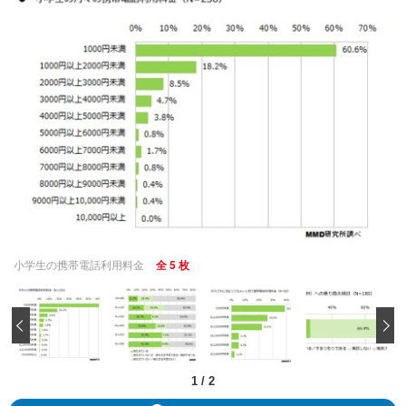
小学生の携帯電話利用料金
全 5 枚
‹
1
/
2