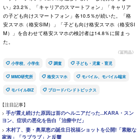
い」23.2％、「キャリアのスマートフォン」「キャリア
の子ども向けスマートフォン」各10.5％が続いた。「格
安スマホ（格安SIM）」「子ども向け格安スマホ（格安SI
M）」を合わせて格安スマホの検討者は14.8％に留まっ
た。
《冨岡晶》
小学校、小学生
調査
子ども・児童・育児
MMD研究所
格安スマホ
モバイル、モバイル端末
モバイルBIZ
ブロードバンドトピックス
【注目記事】
>
手が震え続けた原因は首のヘルニアだった...KARA・スン
ヨン、症状の悪化を告白「治療中だ」
>
木村了、妻・奥菜恵の誕生日祝福ショットを公開!「素敵な
家族」「ラブラブ」と反響