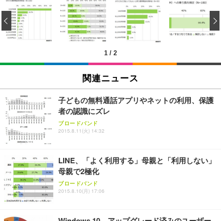
[EdoErgo] オフィスチェア 椅子 テレワーク 疲れな
EIZO ビジネス向けプレミアムモニター | FlexScan
Amazonベーシック ペットシーツ 薄型 レギュラー 1
い 跳ね上げ式アームレスト コンパクト 約105度ロッ
EV3240X-WT | 31.5型4K UHD・USB Type-C・ホワ
‹
回使い捨て 無香料 ホワイト 300枚
キング pc 事務椅子 360度回転 座面昇降 強化ナイロ
イト
ン樹脂ベース 通気性メッシュ 在宅ワーク H-WY01
￥3,373
￥5,699
￥105,595
(黒網+黒枠+黒足)
1
/
2
EIZO ビジネス向けプレミアムモニター | FlexScan
SIHOO B100 オフィスチェア／デスクチェア メッシ
Amazonベーシック ペットシーツ 厚型 ワイド 42枚
EV2740X-WT | 27.0型4K UHD・USB Type-C・ホワ
ュチェア 人間工学 疲れない ブラック
x2袋(84枚) ホワイト(吸収面:ライトブルー)
関連ニュース
イト
￥27,999
￥3,234
￥109,572
子どもの無料通話アプリやネットの利用、保護
者の認識にズレ
Sezlife オフィスチェア デスクチェア 疲れない テレ
【純正品】27"ゲーミングモニター DualSense 充電
ネオ・ルーライフ ネオ・オムツ L 中型犬用 26枚入
ブロードバンド
ワーク チェア 強化バックレスト 30度ロッキング機
2015.8.11(火) 14:32
フック付き（CFI-ZDM1J）
り 単品
能 人間工学 椅子 腰サポート 90度跳ね上げ式アーム
レスト 3Dヘッドレスト ハンガー付き 高反発クッシ
￥49,979
￥1,800
￥7,680
ョン PCチェア 通気性メッシュ ゲーミング/勉強/事
LINE、「よく利用する」母親と「利用しない」
務用 おしゃれ パソコンチェア (ブラック)
母親で2極化
Sezlife オフィスチェア デスクチェア 疲れない テレ
【整備済み品】Dell E2724HS 27インチ 液晶モニタ
Smart Basic(スマートベーシック) 【Amazon.co.jp
ブロードバンド
ワーク チェア 強化バックレスト 30度ロッキング機
ー フルHD（1920×1080）VA 非光沢 HDMI/DisplayP
限定】 Smart Basic アイリスオーヤマ ペットシーツ
2015.8.10(月) 17:06
能 人間工学 椅子 腰サポート 90度跳ね上げ式アーム
ort/VGA スピーカー内蔵 高さ調整 スイベル VESA対
超厚型 お徳用 ワイド 100枚入 (x 1) (ケース販売)
レスト 3Dヘッドレスト ハンガー付き 高反発クッシ
応 ComfortView ビジネス向け
￥7,680
￥15,800
￥3,670
ョン PCチェア 通気性メッシュ ゲーミング/勉強/事
Windows 10、アップグレード済みのユーザー
務用 おしゃれ パソコンチェア (ホワイト)