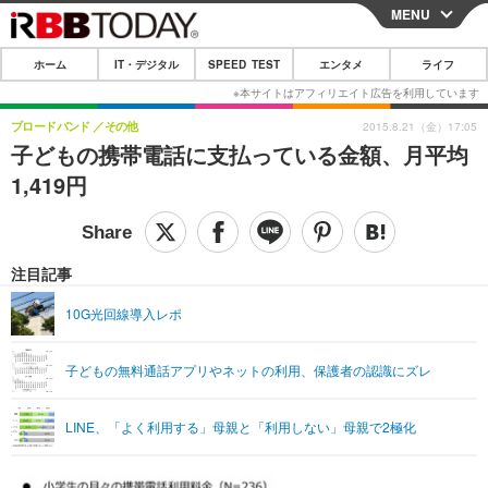
MENU
CLOSE
ホーム
IT・デジタル
SPEED TEST
エンタメ
ライフ
ホーム
IT・デジタル
ブロードバンド
その他
2015.8.21（金）17:05
子どもの携帯電話に支払っている金額、月平均
IT・デジタルTOP
スマートフォン
SPEED TEST
1,419円
ネタ
ガジェット・ツール
エンタメ
ショッピング
その他
エンタメTOP
映画・ドラマ
ライフ
注目記事
韓流・K-POP
韓国・芸能
ライフTOP
グルメ
リリース一覧
10G光回線導入レポ
音楽
スポーツ
ペット
ショッピング
プッシュ通知の停止方法
子どもの無料通話アプリやネットの利用、保護者の認識にズレ
グラビア
ブログ
その他
ショッピング
その他
LINE、「よく利用する」母親と「利用しない」母親で2極化