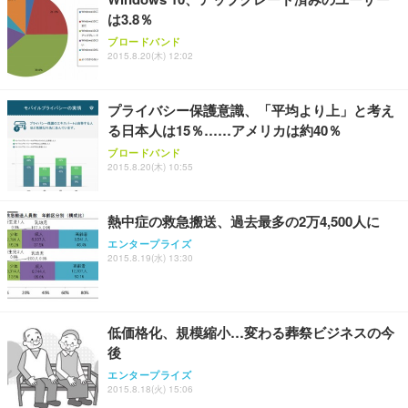
は3.8％
ANDWINT オフィスチェア デスクチェア 肘なし メ
【MiniLED/24.5inch/280Hz/FHD】GRAPHT THE S
アイリスオーヤマ ペットシーツ 超厚型 お徳用 レギ
ッシュ 通気性 ランバーサポート付き 腰サポート ガ
HOOTER Gaming Monitor 24” Essential ゲーミン
ブロードバンド
ュラー 200枚入【Amazon.co.jp限定】
ス圧無段階昇降 360度回転 キャスター付き コンパク
グモニター QD 24.5インチ 1ms FHD 量子ドット 残
2015.8.20(木) 12:02
ト 幅52×奥行58.5×高さ84～96cm テレワーク 在宅
像低減 (3年保証 | 輝点保証 | 日本メーカー)
￥3,731
￥4,139
￥34,980
勤務 ブラック
プライバシー保護意識、「平均より上」と考え
る日本人は15％……アメリカは約40％
ブロードバンド
2015.8.20(木) 10:55
熱中症の救急搬送、過去最多の2万4,500人に
エンタープライズ
2015.8.19(水) 13:30
低価格化、規模縮小…変わる葬祭ビジネスの今
後
エンタープライズ
2015.8.18(火) 15:06