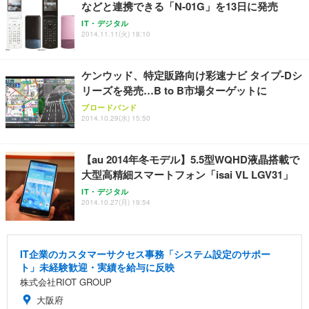
などと連携できる「N-01G」を13日に発売
IT・デジタル
2014.11.11(火) 18:10
ケンウッド、特定販路向け彩速ナビ タイプ-Dシ
リーズを発売…B to B市場ターゲットに
ブロードバンド
2014.10.29(水) 15:50
【au 2014年冬モデル】5.5型WQHD液晶搭載で
大型高精細スマートフォン「isai VL LGV31」
IT・デジタル
2014.10.27(月) 19:54
IT企業のカスタマーサクセス事務「システム設定のサポー
ト」未経験歓迎・実績を給与に反映
株式会社RIOT GROUP
大阪府