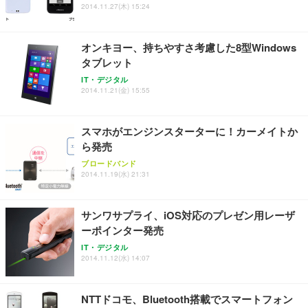
2014.11.27(木) 15:24
能 人間工学 椅子 腰サポート 90度跳ね上げ式アーム
ort/VGA スピーカー内蔵 高さ調整 スイベル VESA対
超厚型 お徳用 ワイド 100枚入 (x 1) (ケース販売)
レスト 3Dヘッドレスト ハンガー付き 高反発クッシ
応 ComfortView ビジネス向け
￥7,680
￥15,800
￥3,670
ョン PCチェア 通気性メッシュ ゲーミング/勉強/事
オンキヨー、持ちやすさ考慮した8型Windows
務用 おしゃれ パソコンチェア (ホワイト)
タブレット
ANDWINT オフィスチェア デスクチェア 肘なし メ
【MiniLED/24.5inch/280Hz/FHD】GRAPHT THE S
アイリスオーヤマ ペットシーツ 超厚型 お徳用 レギ
ッシュ 通気性 ランバーサポート付き 腰サポート ガ
HOOTER Gaming Monitor 24” Essential ゲーミン
IT・デジタル
ュラー 200枚入【Amazon.co.jp限定】
ス圧無段階昇降 360度回転 キャスター付き コンパク
グモニター QD 24.5インチ 1ms FHD 量子ドット 残
2014.11.21(金) 15:55
ト 幅52×奥行58.5×高さ84～96cm テレワーク 在宅
像低減 (3年保証 | 輝点保証 | 日本メーカー)
￥3,731
￥4,139
￥34,980
勤務 ブラック
スマホがエンジンスターターに！カーメイトか
ら発売
ブロードバンド
2014.11.19(水) 21:31
サンワサプライ、iOS対応のプレゼン用レーザ
ーポインター発売
IT・デジタル
2014.11.12(水) 14:07
NTTドコモ、Bluetooth搭載でスマートフォン