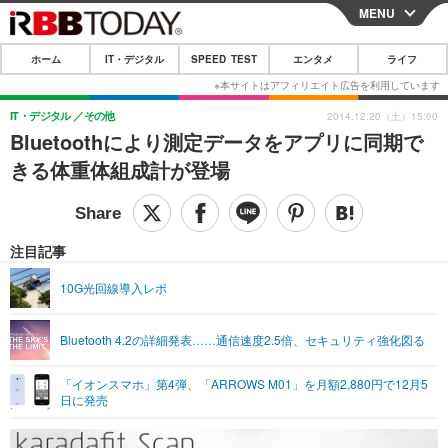
MENU
CLOSE
ホーム
IT・デジタル
SPEED TEST
エンタメ
ライフ
ホーム
IT・デジタル
IT・デジタル
その他
2014.12.20（土）15:00
Bluetoothにより測定データをアプリに同期で
IT・デジタルTOP
スマートフォン
SPEED TEST
きる体重体組成計が登場
ネタ
ガジェット・ツール
エンタメ
ショッピング
その他
エンタメTOP
映画・ドラマ
ライフ
注目記事
韓流・K-POP
韓国・芸能
ライフTOP
グルメ
リリース一覧
10G光回線導入レポ
音楽
スポーツ
ペット
ショッピング
プッシュ通知の停止方法
Bluetooth 4.2の詳細発表……通信速度2.5倍、セキュリティ強化図る
グラビア
ブログ
その他
「イオンスマホ」第4弾、「ARROWS M01」を月額2,880円で12月5
ショッピング
その他
日に発売