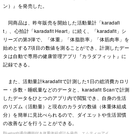
ン）』を発売した。
同商品は、昨年販売を開始した活動量計「karadafi
t」、心拍計「karadafit Heart」に続く、「karadafit」シ
リーズの第3弾で、「体重」「体脂肪率」「体筋肉率」を
始めとする7項目の数値を測ることができ、計測したデー
タは自動で専用の健康管理アプリ『カラダフィット』に
記録できる。
また、活動量計karadafitで計測した1日の総消費カロリ
ー・歩数・睡眠量などのデータと、karadafit Scanで計測
したデータをひとつのアプリ内で閲覧でき、自身の生活
のリズム（活動量）と現在のカラダの数値（体重体組成
分）を簡単に見比べられるので、ダイエットや生活習慣
の改善などを行うことができる。
Bluetooth通信機能付き体重体組成計を発売…エムティーアイ