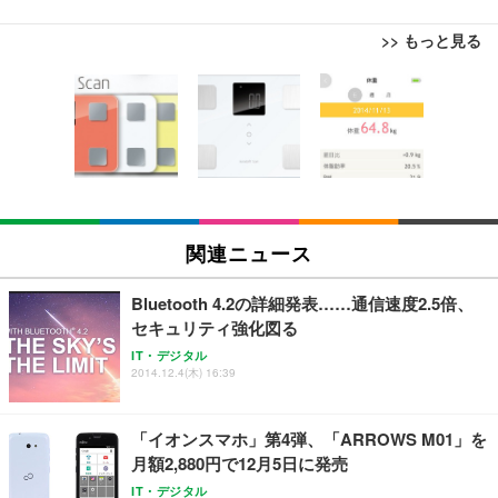
>> もっと見る
[EdoErgo] オフィスチェア 椅子 テレワーク 疲れな
EIZO ビジネス向けプレミアムモニター | FlexScan
Amazonベーシック ペットシーツ 薄型 レギュラー 1
い 跳ね上げ式アームレスト コンパクト 約105度ロッ
EV3240X-WT | 31.5型4K UHD・USB Type-C・ホワ
回使い捨て 無香料 ホワイト 300枚
キング pc 事務椅子 360度回転 座面昇降 強化ナイロ
イト
ン樹脂ベース 通気性メッシュ 在宅ワーク H-WY01
￥3,373
￥5,699
￥105,595
(黒網+黒枠+黒足)
EIZO ビジネス向けプレミアムモニター | FlexScan
SIHOO B100 オフィスチェア／デスクチェア メッシ
Amazonベーシック ペットシーツ 厚型 ワイド 42枚
EV2740X-WT | 27.0型4K UHD・USB Type-C・ホワ
ュチェア 人間工学 疲れない ブラック
x2袋(84枚) ホワイト(吸収面:ライトブルー)
関連ニュース
イト
￥27,999
￥3,234
￥109,572
Bluetooth 4.2の詳細発表……通信速度2.5倍、
セキュリティ強化図る
Sezlife オフィスチェア デスクチェア 疲れない テレ
【純正品】27"ゲーミングモニター DualSense 充電
ネオ・ルーライフ ネオ・オムツ L 中型犬用 26枚入
IT・デジタル
ワーク チェア 強化バックレスト 30度ロッキング機
フック付き（CFI-ZDM1J）
り 単品
2014.12.4(木) 16:39
能 人間工学 椅子 腰サポート 90度跳ね上げ式アーム
レスト 3Dヘッドレスト ハンガー付き 高反発クッシ
￥49,979
￥1,800
￥7,680
ョン PCチェア 通気性メッシュ ゲーミング/勉強/事
「イオンスマホ」第4弾、「ARROWS M01」を
務用 おしゃれ パソコンチェア (ブラック)
月額2,880円で12月5日に発売
Sezlife オフィスチェア デスクチェア 疲れない テレ
【整備済み品】Dell E2724HS 27インチ 液晶モニタ
Smart Basic(スマートベーシック) 【Amazon.co.jp
IT・デジタル
ワーク チェア 強化バックレスト 30度ロッキング機
ー フルHD（1920×1080）VA 非光沢 HDMI/DisplayP
限定】 Smart Basic アイリスオーヤマ ペットシーツ