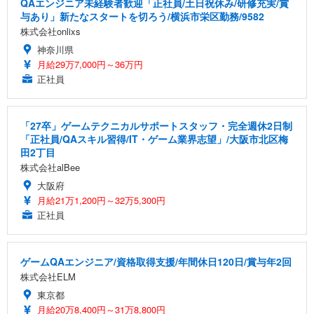
QAエンジニア未経験者歓迎「正社員/土日祝休み/研修充実/賞
与あり」新たなスタートを切ろう/横浜市栄区勤務/9582
株式会社onlixs
神奈川県
月給29万7,000円～36万円
正社員
「27卒」ゲームテクニカルサポートスタッフ・完全週休2日制
「正社員/QAスキル習得/IT・ゲーム業界志望」/大阪市北区梅
田2丁目
株式会社alBee
大阪府
月給21万1,200円～32万5,300円
正社員
ゲームQAエンジニア/資格取得支援/年間休日120日/賞与年2回
株式会社ELM
東京都
月給20万8,400円～31万8,800円