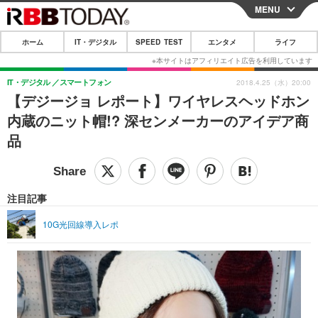
MENU
CLOSE
ホーム
IT・デジタル
SPEED TEST
エンタメ
ライフ
ホーム
IT・デジタル
IT・デジタル
スマートフォン
2018.4.25（水）20:00
【デジージョ レポート】ワイヤレスヘッドホン
IT・デジタルTOP
スマートフォン
SPEED TEST
内蔵のニット帽!? 深センメーカーのアイデア商
ネタ
ガジェット・ツール
品
エンタメ
ショッピング
その他
エンタメTOP
映画・ドラマ
ライフ
韓流・K-POP
韓国・芸能
注目記事
ライフTOP
グルメ
リリース一覧
音楽
スポーツ
10G光回線導入レポ
ペット
ショッピング
プッシュ通知の停止方法
グラビア
ブログ
その他
ショッピング
その他