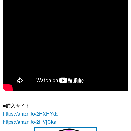
■購入サイト
https://amzn.to/2HXHYdq
https://amzn.to/2HVjCks