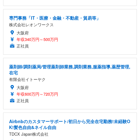
能 人間工学 椅子 腰サポート 90度跳ね上げ式アーム
レスト 3Dヘッドレスト ハンガー付き 高反発クッシ
￥49,979
￥1,800
￥7,680
ョン PCチェア 通気性メッシュ ゲーミング/勉強/事
専門事務「IT・医療・金融・不動産・貿易等」
務用 おしゃれ パソコンチェア (ブラック)
株式会社レオンワークス
Sezlife オフィスチェア デスクチェア 疲れない テレ
【整備済み品】Dell E2724HS 27インチ 液晶モニタ
Smart Basic(スマートベーシック) 【Amazon.co.jp
ワーク チェア 強化バックレスト 30度ロッキング機
ー フルHD（1920×1080）VA 非光沢 HDMI/DisplayP
限定】 Smart Basic アイリスオーヤマ ペットシーツ
大阪府
能 人間工学 椅子 腰サポート 90度跳ね上げ式アーム
ort/VGA スピーカー内蔵 高さ調整 スイベル VESA対
超厚型 お徳用 ワイド 100枚入 (x 1) (ケース販売)
年収340万円～500万円
レスト 3Dヘッドレスト ハンガー付き 高反発クッシ
応 ComfortView ビジネス向け
正社員
￥7,680
￥15,800
￥3,670
ョン PCチェア 通気性メッシュ ゲーミング/勉強/事
務用 おしゃれ パソコンチェア (ホワイト)
ANDWINT オフィスチェア デスクチェア 肘なし メ
【MiniLED/24.5inch/280Hz/FHD】GRAPHT THE S
アイリスオーヤマ ペットシーツ 超厚型 お徳用 レギ
薬剤師/調剤薬局/管理薬剤師業務,調剤業務,服薬指導,薬歴管理,
ッシュ 通気性 ランバーサポート付き 腰サポート ガ
HOOTER Gaming Monitor 24” Essential ゲーミン
ュラー 200枚入【Amazon.co.jp限定】
在宅
ス圧無段階昇降 360度回転 キャスター付き コンパク
グモニター QD 24.5インチ 1ms FHD 量子ドット 残
有限会社イトーヤク
ト 幅52×奥行58.5×高さ84～96cm テレワーク 在宅
像低減 (3年保証 | 輝点保証 | 日本メーカー)
￥3,731
￥4,139
￥34,980
勤務 ブラック
大阪府
年収600万円～720万円
正社員
Airbnbのカスタマーサポート/初日から完全在宅勤務!未経験O
K!髪色自由&ネイル自由
TDCX Japan株式会社