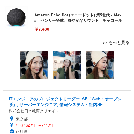
Amazon Echo Dot (エコードット) 第5世代 - Alex
a、センサー搭載、鮮やかなサウンド｜チャコール
￥7,480
>> もっと見る
[EdoErgo] オフィスチェア 椅子 テレワーク 疲れな
EIZO ビジネス向けプレミアムモニター | FlexScan
Amazonベーシック ペットシーツ 薄型 レギュラー 1
い 跳ね上げ式アームレスト コンパクト 約105度ロッ
EV3240X-WT | 31.5型4K UHD・USB Type-C・ホワ
回使い捨て 無香料 ホワイト 300枚
キング pc 事務椅子 360度回転 座面昇降 強化ナイロ
イト
ン樹脂ベース 通気性メッシュ 在宅ワーク H-WY01
￥3,373
￥5,699
￥105,595
(黒網+黒枠+黒足)
EIZO ビジネス向けプレミアムモニター | FlexScan
SIHOO B100 オフィスチェア／デスクチェア メッシ
Amazonベーシック ペットシーツ 厚型 ワイド 42枚
EV2740X-WT | 27.0型4K UHD・USB Type-C・ホワ
ュチェア 人間工学 疲れない ブラック
x2袋(84枚) ホワイト(吸収面:ライトブルー)
ITエンジニアのプロジェクトリーダー, SE「Web・オープン
イト
系」, サーバーエンジニア, 情報システム・社内SE
￥27,999
￥3,234
￥109,572
株式会社日本教育クリエイト
東京都
Sezlife オフィスチェア デスクチェア 疲れない テレ
年収462万円～711万円
【純正品】27"ゲーミングモニター DualSense 充電
ネオ・ルーライフ ネオ・オムツ L 中型犬用 26枚入
ワーク チェア 強化バックレスト 30度ロッキング機
正社員
フック付き（CFI-ZDM1J）
り 単品