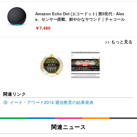
Amazon Echo Dot (エコードット) 第5世代 - Alex
a、センサー搭載、鮮やかなサウンド｜チャコール
￥7,480
>> もっと見る
[EdoErgo] オフィスチェア 椅子 テレワーク 疲れな
EIZO ビジネス向けプレミアムモニター | FlexScan
Amazonベーシック ペットシーツ 薄型 レギュラー 1
い 跳ね上げ式アームレスト コンパクト 約105度ロッ
EV3240X-WT | 31.5型4K UHD・USB Type-C・ホワ
回使い捨て 無香料 ホワイト 300枚
キング pc 事務椅子 360度回転 座面昇降 強化ナイロ
イト
ン樹脂ベース 通気性メッシュ 在宅ワーク H-WY01
￥3,373
￥5,699
￥105,595
(黒網+黒枠+黒足)
EIZO ビジネス向けプレミアムモニター | FlexScan
SIHOO B100 オフィスチェア／デスクチェア メッシ
Amazonベーシック ペットシーツ 厚型 ワイド 42枚
関連リンク
EV2740X-WT | 27.0型4K UHD・USB Type-C・ホワ
ュチェア 人間工学 疲れない ブラック
x2袋(84枚) ホワイト(吸収面:ライトブルー)
イト
イード・アワード2014 通信教育の結果発表
￥27,999
￥3,234
￥109,572
Sezlife オフィスチェア デスクチェア 疲れない テレ
関連ニュース
【純正品】27"ゲーミングモニター DualSense 充電
ネオ・ルーライフ ネオ・オムツ L 中型犬用 26枚入
ワーク チェア 強化バックレスト 30度ロッキング機
フック付き（CFI-ZDM1J）
り 単品
能 人間工学 椅子 腰サポート 90度跳ね上げ式アーム