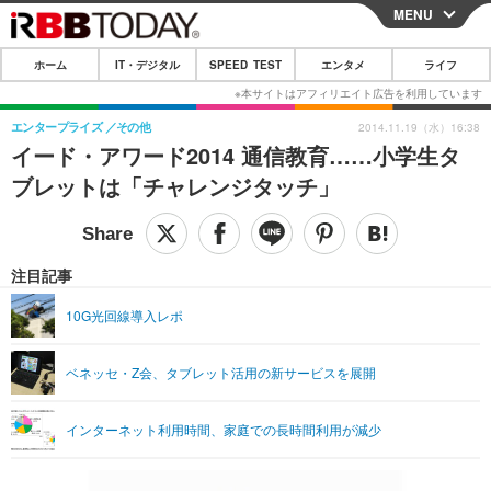
MENU
CLOSE
ホーム
IT・デジタル
SPEED TEST
エンタメ
ライフ
ホーム
IT・デジタル
エンタープライズ
その他
2014.11.19（水）16:38
イード・アワード2014 通信教育……小学生タ
IT・デジタルTOP
スマートフォン
SPEED TEST
ブレットは「チャレンジタッチ」
ネタ
ガジェット・ツール
エンタメ
ショッピング
その他
エンタメTOP
映画・ドラマ
ライフ
注目記事
韓流・K-POP
韓国・芸能
ライフTOP
グルメ
リリース一覧
10G光回線導入レポ
音楽
スポーツ
ペット
ショッピング
プッシュ通知の停止方法
ベネッセ・Z会、タブレット活用の新サービスを展開
グラビア
ブログ
その他
ショッピング
その他
インターネット利用時間、家庭での長時間利用が減少