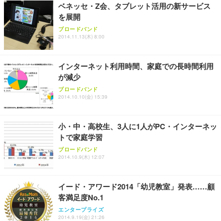
ベネッセ・Z会、タブレット活用の新サービス
レスト 3Dヘッドレスト ハンガー付き 高反発クッシ
￥49,979
￥1,800
￥7,680
を展開
ョン PCチェア 通気性メッシュ ゲーミング/勉強/事
務用 おしゃれ パソコンチェア (ブラック)
ブロードバンド
2014.11.13(木) 8:00
Sezlife オフィスチェア デスクチェア 疲れない テレ
【整備済み品】Dell E2724HS 27インチ 液晶モニタ
Smart Basic(スマートベーシック) 【Amazon.co.jp
ワーク チェア 強化バックレスト 30度ロッキング機
ー フルHD（1920×1080）VA 非光沢 HDMI/DisplayP
限定】 Smart Basic アイリスオーヤマ ペットシーツ
能 人間工学 椅子 腰サポート 90度跳ね上げ式アーム
ort/VGA スピーカー内蔵 高さ調整 スイベル VESA対
超厚型 お徳用 ワイド 100枚入 (x 1) (ケース販売)
インターネット利用時間、家庭での長時間利用
レスト 3Dヘッドレスト ハンガー付き 高反発クッシ
応 ComfortView ビジネス向け
￥7,680
￥15,800
￥3,670
ョン PCチェア 通気性メッシュ ゲーミング/勉強/事
が減少
務用 おしゃれ パソコンチェア (ホワイト)
ブロードバンド
ANDWINT オフィスチェア デスクチェア 肘なし メ
【MiniLED/24.5inch/280Hz/FHD】GRAPHT THE S
2014.10.10(金) 15:39
アイリスオーヤマ ペットシーツ 超厚型 お徳用 レギ
ッシュ 通気性 ランバーサポート付き 腰サポート ガ
HOOTER Gaming Monitor 24” Essential ゲーミン
ュラー 200枚入【Amazon.co.jp限定】
ス圧無段階昇降 360度回転 キャスター付き コンパク
グモニター QD 24.5インチ 1ms FHD 量子ドット 残
ト 幅52×奥行58.5×高さ84～96cm テレワーク 在宅
像低減 (3年保証 | 輝点保証 | 日本メーカー)
￥3,731
小・中・高校生、3人に1人がPC・インターネッ
￥4,139
￥34,980
勤務 ブラック
トで家庭学習
ブロードバンド
2014.10.9(木) 12:07
イード・アワード2014「幼児教室」発表……顧
客満足度No.1
エンタープライズ
2014.9.19(金) 21:26