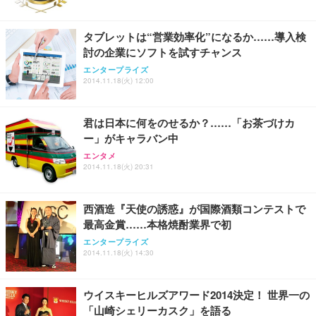
タブレットは“営業効率化”になるか……導入検
討の企業にソフトを試すチャンス
エンタープライズ
2014.11.18(火) 12:00
君は日本に何をのせるか？……「お茶づけカ
ー」がキャラバン中
エンタメ
2014.11.18(火) 20:31
西酒造『天使の誘惑』が国際酒類コンテストで
最高金賞……本格焼酎業界で初
エンタープライズ
2014.11.18(火) 14:30
ウイスキーヒルズアワード2014決定！ 世界一の
「山崎シェリーカスク」を語る