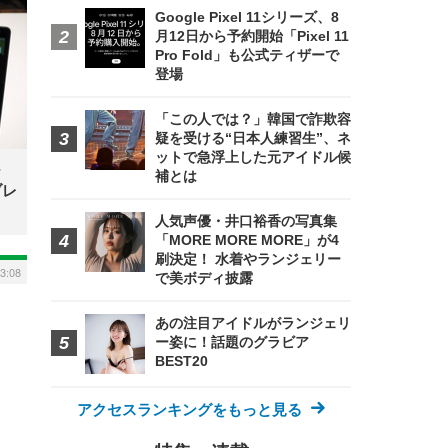
Google Pixel 11シリーズ、8
月12日から予約開始「Pixel 11
Pro Fold」も公式ティザーで
登場
「この人では？」韓国で詐欺容
疑を受ける“日本人練習生”、ネ
ットで急浮上した元アイドル候
補とは
ブレ
人気声優・井口裕香の写真集
「MORE MORE MORE」が4
刷決定！ 水着やランジェリー
13:08
で美ボディ披露
あの注目アイドルがランジェリ
ー姿に！話題のグラビア
BEST20
アクセスランキングをもっと見る