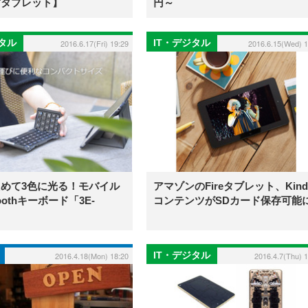
古タブレット】
円～
ジタル
IT・デジタル
2016.6.17(Fri) 19:29
2016.6.15(Wed) 1
めて3色に光る！モバイル
アマゾンのFireタブレット、Kind
toothキーボード「3E-
コンテンツがSDカード保存可能
IT・デジタル
2016.4.18(Mon) 18:20
2016.4.7(Thu) 