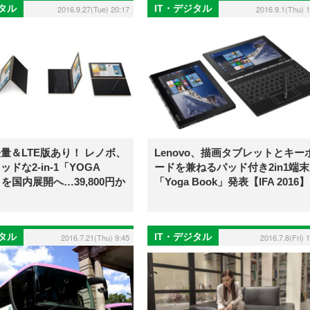
ジタル
IT・デジタル
2016.9.27(Tue) 20:17
2016.9.1(Thu) 
量＆LTE版あり！ レノボ、
Lenovo、描画タブレットとキー
ドな2-in-1「YOGA
ードを兼ねるパッド付き2in1端末
」を国内展開へ…39,800円か
「Yoga Book」発表【IFA 2016】
ジタル
IT・デジタル
2016.7.21(Thu) 9:45
2016.7.8(Fri) 