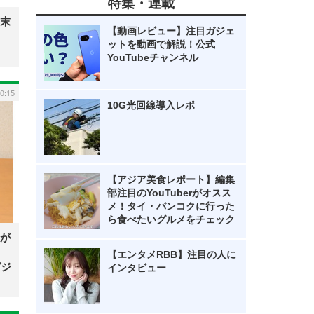
特集・連載
末
【動画レビュー】注目ガジェ
ットを動画で解説！公式
YouTubeチャンネル
20:15
10G光回線導入レポ
【アジア美食レポート】編集
部注目のYouTuberがオスス
メ！タイ・バンコクに行った
ら食べたいグルメをチェック
が
【エンタメRBB】注目の人に
ガジ
インタビュー