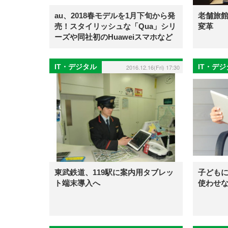
au、2018春モデルを1月下旬から発
老舗旅
売！スタイリッシュな「Qua」シリ
変革
ーズや同社初のHuaweiスマホなど
IT・デジタル
IT・デ
2016.12.16(Fri) 17:30
東武鉄道、119駅に案内用タブレッ
子ども
ト端末導入へ
使わせな