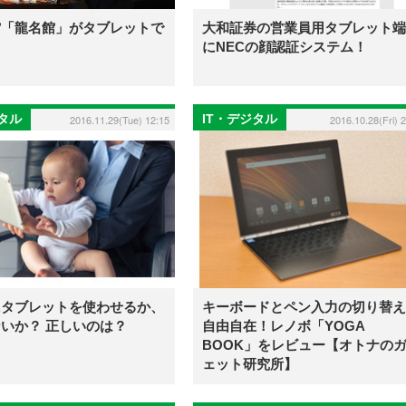
館「龍名館」がタブレットで
大和証券の営業員用タブレット端
にNECの顔認証システム！
ジタル
IT・デジタル
2016.11.29(Tue) 12:15
2016.10.28(Fri) 
にタブレットを使わせるか、
キーボードとペン入力の切り替え
いか？ 正しいのは？
自由自在！レノボ「YOGA
BOOK」をレビュー【オトナの
ェット研究所】