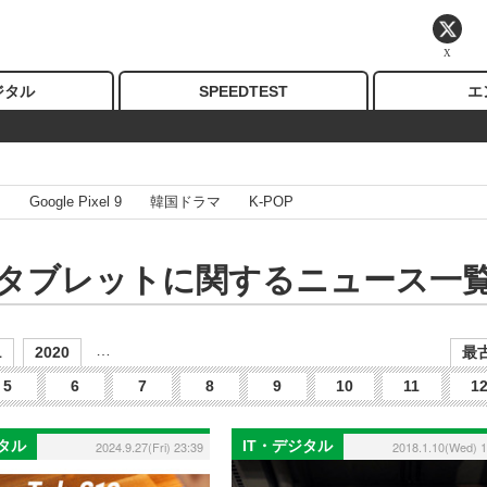
X
ジタル
SPEEDTEST
エ
I
Google Pixel 9
韓国ドラマ
K-POP
タブレットに関するニュース一
…
1
2020
最古
5
6
7
8
9
10
11
1
ジタル
IT・デジタル
2024.9.27(Fri) 23:39
2018.1.10(Wed) 1