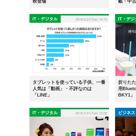
秋登場
載・中
IT・デジタル
IT・デ
2016.6.21(Tue) 14:15
タブレットを使っている子供、一番
折りたた
人気は「動画」・不評なのは
用Blue
「LINE」
BKY1」
IT・デジタル
ビジネス
2016.5.31(Tue) 12:00