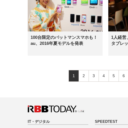
100台限定のバットマンスマホも！
1人経営
au、2016年夏モデルを発表
タブレ
1
2
3
4
5
6
IT・デジタル
SPEEDTEST