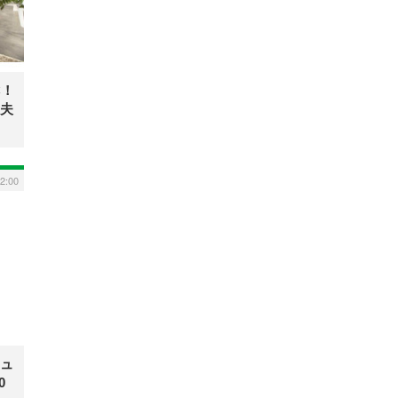
C！
夫
2:00
ニュ
0