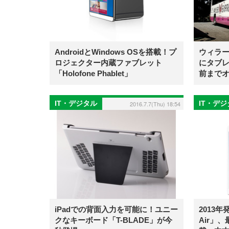
AndroidとWindows OSを搭載！プ
ウィラ
ロジェクター内蔵ファブレット
にタブレ
「Holofone Phablet」
前まで
IT・デジタル
IT・デ
2016.7.7(Thu) 18:54
iPadでの背面入力を可能に！ユニー
2013年
クなキーボード「T-BLADE」が今
Air」、