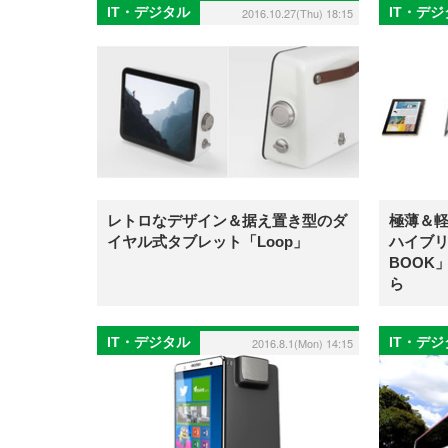
IT・デジタル
IT・デ
2016.10.27(Thu) 18:15
レトロなデザイン＆据え置き型のダ
極薄＆軽
イヤル式タブレット「Loop」
ハイブリッ
BOOK
ら
IT・デジタル
IT・デ
2016.8.1(Mon) 14:15