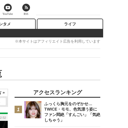
YouTube
RSS
ンタメ
ライフ
※本サイトはアフィリエイト広告を利用しています
覧
アクセスランキング
 »
2
ふっくら胸元をのぞかせ…
TWICE・モモ、色気漂う姿に
ファン悶絶「すんごい」「気絶
2:52
しちゃう」