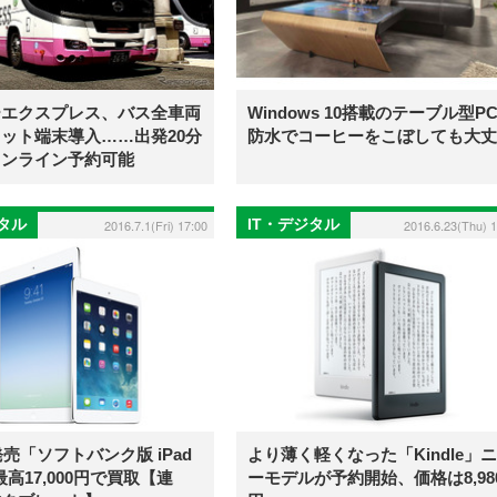
ーエクスプレス、バス全車両
Windows 10搭載のテーブル型P
ット端末導入……出発20分
防水でコーヒーをこぼしても大丈
オンライン予約可能
ジタル
IT・デジタル
2016.7.1(Fri) 17:00
2016.6.23(Thu) 1
発売「ソフトバンク版 iPad
より薄く軽くなった「Kindle」
最高17,000円で買取【連
ーモデルが予約開始、価格は8,98