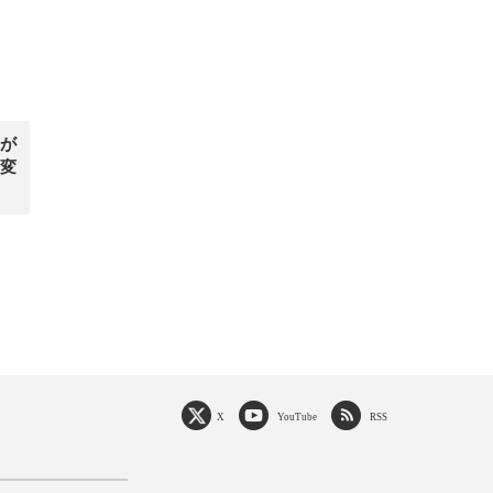
が
変
X
YouTube
RSS