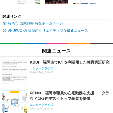
(黒網+黒枠+黒足)
EIZO ビジネス向けプレミアムモニター | FlexScan
SIHOO B100 オフィスチェア／デスクチェア メッシ
Amazonベーシック ペットシーツ 厚型 ワイド 42枚
関連リンク
EV2740X-WT | 27.0型4K UHD・USB Type-C・ホワ
ュチェア 人間工学 疲れない ブラック
x2袋(84枚) ホワイト(吸収面:ライトブルー)
イト
福岡市 国家戦略 特区ホームページ
￥27,999
￥3,234
￥109,572
#FUKUOKA 福岡のクリエイティブな最新ニュース
Sezlife オフィスチェア デスクチェア 疲れない テレ
【純正品】27"ゲーミングモニター DualSense 充電
ネオ・ルーライフ ネオ・オムツ L 中型犬用 26枚入
ワーク チェア 強化バックレスト 30度ロッキング機
フック付き（CFI-ZDM1J）
り 単品
関連ニュース
能 人間工学 椅子 腰サポート 90度跳ね上げ式アーム
レスト 3Dヘッドレスト ハンガー付き 高反発クッシ
￥49,979
￥1,800
￥7,680
ョン PCチェア 通気性メッシュ ゲーミング/勉強/事
KDDI、福岡市でICTを利活用した教育実証研究
務用 おしゃれ パソコンチェア (ブラック)
エンタープライズ
Sezlife オフィスチェア デスクチェア 疲れない テレ
【整備済み品】Dell E2724HS 27インチ 液晶モニタ
Smart Basic(スマートベーシック) 【Amazon.co.jp
2014.9.24(水) 16:00
ワーク チェア 強化バックレスト 30度ロッキング機
ー フルHD（1920×1080）VA 非光沢 HDMI/DisplayP
限定】 Smart Basic アイリスオーヤマ ペットシーツ
能 人間工学 椅子 腰サポート 90度跳ね上げ式アーム
ort/VGA スピーカー内蔵 高さ調整 スイベル VESA対
超厚型 お徳用 ワイド 100枚入 (x 1) (ケース販売)
レスト 3Dヘッドレスト ハンガー付き 高反発クッシ
応 ComfortView ビジネス向け
￥7,680
￥15,800
￥3,670
ョン PCチェア 通気性メッシュ ゲーミング/勉強/事
QTNet、福岡市職員の在宅勤務を支援……クラ
務用 おしゃれ パソコンチェア (ホワイト)
ウド型仮想デスクトップ基盤を提供
ANDWINT オフィスチェア デスクチェア 肘なし メ
【MiniLED/24.5inch/280Hz/FHD】GRAPHT THE S
アイリスオーヤマ ペットシーツ 超厚型 お徳用 レギ
エンタープライズ
ッシュ 通気性 ランバーサポート付き 腰サポート ガ
HOOTER Gaming Monitor 24” Essential ゲーミン
ュラー 200枚入【Amazon.co.jp限定】
2014.9.16(火) 18:36
ス圧無段階昇降 360度回転 キャスター付き コンパク
グモニター QD 24.5インチ 1ms FHD 量子ドット 残