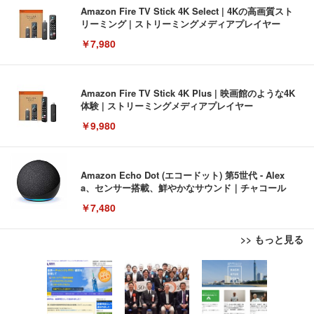
Amazon Fire TV Stick 4K Select | 4Kの高画質スト
リーミング | ストリーミングメディアプレイヤー
￥7,980
Amazon Fire TV Stick 4K Plus | 映画館のような4K
体験 | ストリーミングメディアプレイヤー
￥9,980
Amazon Echo Dot (エコードット) 第5世代 - Alex
a、センサー搭載、鮮やかなサウンド｜チャコール
￥7,480
>> もっと見る
[EdoErgo] オフィスチェア 椅子 テレワーク 疲れな
EIZO ビジネス向けプレミアムモニター | FlexScan
Amazonベーシック ペットシーツ 薄型 レギュラー 1
い 跳ね上げ式アームレスト コンパクト 約105度ロッ
EV3240X-WT | 31.5型4K UHD・USB Type-C・ホワ
回使い捨て 無香料 ホワイト 300枚
キング pc 事務椅子 360度回転 座面昇降 強化ナイロ
イト
ン樹脂ベース 通気性メッシュ 在宅ワーク H-WY01
￥3,373
￥5,699
￥105,595