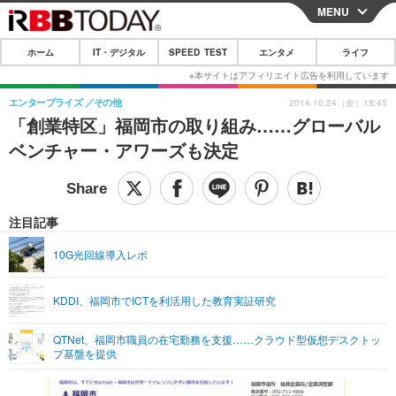
MENU
CLOSE
ホーム
IT・デジタル
SPEED TEST
エンタメ
ライフ
ホーム
IT・デジタル
エンタープライズ
その他
2014.10.24（金）18:45
「創業特区」福岡市の取り組み……グローバル
IT・デジタルTOP
スマートフォン
SPEED TEST
ベンチャー・アワーズも決定
ネタ
ガジェット・ツール
エンタメ
ショッピング
その他
エンタメTOP
映画・ドラマ
ライフ
注目記事
韓流・K-POP
韓国・芸能
ライフTOP
グルメ
リリース一覧
10G光回線導入レポ
音楽
スポーツ
ペット
ショッピング
プッシュ通知の停止方法
KDDI、福岡市でICTを利活用した教育実証研究
グラビア
ブログ
その他
QTNet、福岡市職員の在宅勤務を支援……クラウド型仮想デスクトッ
ショッピング
その他
プ基盤を提供