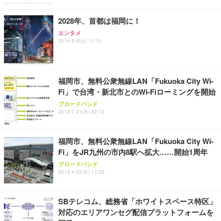
ト 幅52×奥行58.5×高さ84～96cm テレワーク 在宅
像低減 (3年保証 | 輝点保証 | 日本メーカー)
￥3,731
￥4,139
￥34,980
勤務 ブラック
2028年、首都は福岡に！
エンタメ
2014.9.6(土) 11:10
福岡市、無料公衆無線LAN「Fukuoka City Wi-
Fi」で台湾・新北市とのWi-Fiローミングを開始
ブロードバンド
2013.7.31(水) 22:15
福岡市、無料公衆無線LAN「Fukuoka City Wi-
Fi」をJR九州の市内8駅へ拡大……開始1周年
ブロードバンド
2013.4.23(火) 17:02
SBテレコム、総務省「ホワイトスペース特区」
対応のエリアワンセグ配信プラットフォームを