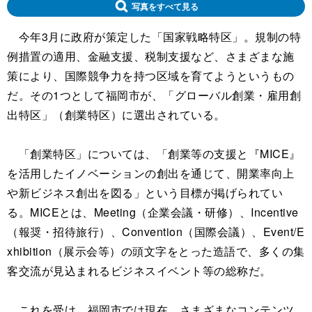
写真をすべて見る
今年3月に政府が策定した「国家戦略特区」。規制の特
例措置の適用、金融支援、税制支援など、さまざまな施
策により、国際競争力を持つ区域を育てようというもの
だ。その1つとして福岡市が、「グローバル創業・雇用創
出特区」（創業特区）に選出されている。
「創業特区」については、「創業等の支援と『MICE』
を活用したイノベーションの創出を通じて、開業率向上
や新ビジネス創出を図る」という目標が掲げられてい
る。MICEとは、Meeting（企業会議・研修）、Incentive
（報奨・招待旅行）、Convention（国際会議）、Event/E
xhibition（展示会等）の頭文字をとった造語で、多くの集
客交流が見込まれるビジネスイベント等の総称だ。
これを受け、福岡市では現在、さまざまなコンテンツ