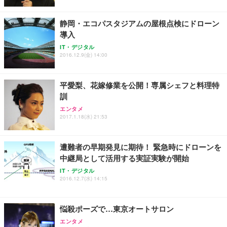
レスト 3Dヘッドレスト ハンガー付き 高反発クッシ
応 ComfortView ビジネス向け
￥7,680
￥15,800
￥3,670
ョン PCチェア 通気性メッシュ ゲーミング/勉強/事
静岡・エコパスタジアムの屋根点検にドローン
務用 おしゃれ パソコンチェア (ホワイト)
導入
ANDWINT オフィスチェア デスクチェア 肘なし メ
【MiniLED/24.5inch/280Hz/FHD】GRAPHT THE S
アイリスオーヤマ ペットシーツ 超厚型 お徳用 レギ
IT・デジタル
ッシュ 通気性 ランバーサポート付き 腰サポート ガ
HOOTER Gaming Monitor 24” Essential ゲーミン
ュラー 200枚入【Amazon.co.jp限定】
2016.12.9(金) 14:00
ス圧無段階昇降 360度回転 キャスター付き コンパク
グモニター QD 24.5インチ 1ms FHD 量子ドット 残
ト 幅52×奥行58.5×高さ84～96cm テレワーク 在宅
像低減 (3年保証 | 輝点保証 | 日本メーカー)
￥3,731
￥4,139
￥34,980
勤務 ブラック
平愛梨、花嫁修業を公開！専属シェフと料理特
訓
エンタメ
2017.1.18(水) 21:53
遭難者の早期発見に期待！ 緊急時にドローンを
中継局として活用する実証実験が開始
IT・デジタル
2016.12.7(水) 14:15
悩殺ポーズで…東京オートサロン
エンタメ