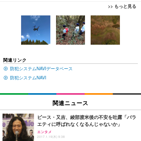
>> もっと見る
[EdoErgo] オフィスチェア 椅子 テレワーク 疲れな
EIZO ビジネス向けプレミアムモニター | FlexScan
Amazonベーシック ペットシーツ 薄型 レギュラー 1
い 跳ね上げ式アームレスト コンパクト 約105度ロッ
EV3240X-WT | 31.5型4K UHD・USB Type-C・ホワ
回使い捨て 無香料 ホワイト 300枚
キング pc 事務椅子 360度回転 座面昇降 強化ナイロ
イト
ン樹脂ベース 通気性メッシュ 在宅ワーク H-WY01
￥3,373
￥5,699
￥105,595
(黒網+黒枠+黒足)
EIZO ビジネス向けプレミアムモニター | FlexScan
SIHOO B100 オフィスチェア／デスクチェア メッシ
Amazonベーシック ペットシーツ 厚型 ワイド 42枚
関連リンク
EV2740X-WT | 27.0型4K UHD・USB Type-C・ホワ
ュチェア 人間工学 疲れない ブラック
x2袋(84枚) ホワイト(吸収面:ライトブルー)
イト
防犯システムNAVIデータベース
￥27,999
￥3,234
￥109,572
防犯システムNAVI
Sezlife オフィスチェア デスクチェア 疲れない テレ
【純正品】27"ゲーミングモニター DualSense 充電
ネオ・ルーライフ ネオ・オムツ L 中型犬用 26枚入
ワーク チェア 強化バックレスト 30度ロッキング機
フック付き（CFI-ZDM1J）
り 単品
関連ニュース
能 人間工学 椅子 腰サポート 90度跳ね上げ式アーム
レスト 3Dヘッドレスト ハンガー付き 高反発クッシ
￥49,979
￥1,800
￥7,680
ョン PCチェア 通気性メッシュ ゲーミング/勉強/事
ピース・又吉、綾部渡米後の不安を吐露「バラ
務用 おしゃれ パソコンチェア (ブラック)
エティに呼ばれなくなるんじゃないか」
Sezlife オフィスチェア デスクチェア 疲れない テレ
【整備済み品】Dell E2724HS 27インチ 液晶モニタ
Smart Basic(スマートベーシック) 【Amazon.co.jp
エンタメ
ワーク チェア 強化バックレスト 30度ロッキング機
ー フルHD（1920×1080）VA 非光沢 HDMI/DisplayP
限定】 Smart Basic アイリスオーヤマ ペットシーツ
2017.1.19(木) 9:38
能 人間工学 椅子 腰サポート 90度跳ね上げ式アーム
ort/VGA スピーカー内蔵 高さ調整 スイベル VESA対
超厚型 お徳用 ワイド 100枚入 (x 1) (ケース販売)