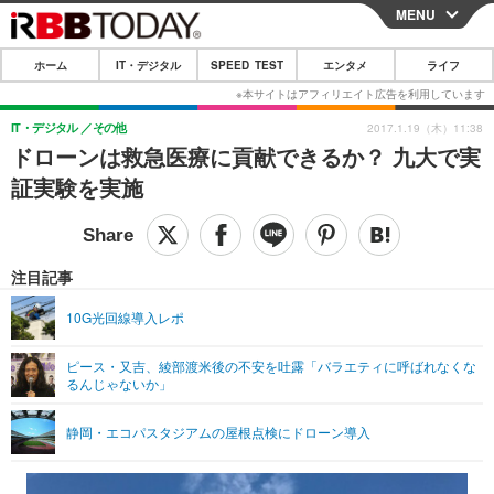
MENU
CLOSE
ホーム
IT・デジタル
SPEED TEST
エンタメ
ライフ
ホーム
IT・デジタル
IT・デジタル
その他
2017.1.19（木）11:38
ドローンは救急医療に貢献できるか？ 九大で実
IT・デジタルTOP
スマートフォン
SPEED TEST
証実験を実施
ネタ
ガジェット・ツール
エンタメ
ショッピング
その他
エンタメTOP
映画・ドラマ
ライフ
注目記事
韓流・K-POP
韓国・芸能
ライフTOP
グルメ
リリース一覧
10G光回線導入レポ
音楽
スポーツ
ペット
ショッピング
プッシュ通知の停止方法
ピース・又吉、綾部渡米後の不安を吐露「バラエティに呼ばれなくな
るんじゃないか」
グラビア
ブログ
その他
ショッピング
その他
静岡・エコパスタジアムの屋根点検にドローン導入