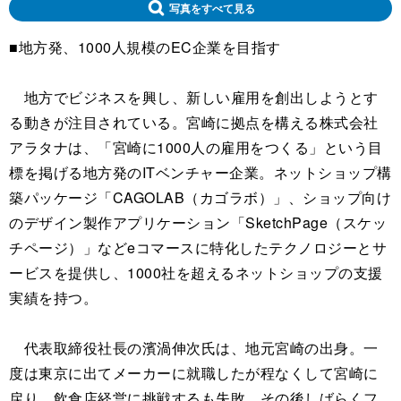
写真をすべて見る
■地方発、1000人規模のEC企業を目指す
地方でビジネスを興し、新しい雇用を創出しようとす
る動きが注目されている。宮崎に拠点を構える株式会社
アラタナは、「宮崎に1000人の雇用をつくる」という目
標を掲げる地方発のITベンチャー企業。ネットショップ構
築パッケージ「CAGOLAB（カゴラボ）」、ショップ向け
のデザイン製作アプリケーション「SketchPage（スケッ
チページ）」などeコマースに特化したテクノロジーとサ
ービスを提供し、1000社を超えるネットショップの支援
実績を持つ。
代表取締役社長の濱渦伸次氏は、地元宮崎の出身。一
度は東京に出てメーカーに就職したが程なくして宮崎に
戻り、飲食店経営に挑戦するも失敗。その後しばらくフ