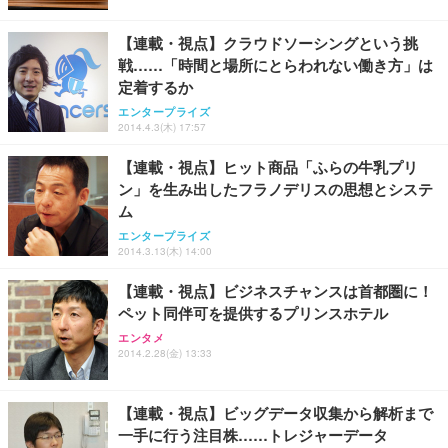
レスト 3Dヘッドレスト ハンガー付き 高反発クッシ
￥49,979
￥1,800
￥7,680
ョン PCチェア 通気性メッシュ ゲーミング/勉強/事
【連載・視点】クラウドソーシングという挑
務用 おしゃれ パソコンチェア (ブラック)
戦……「時間と場所にとらわれない働き方」は
Sezlife オフィスチェア デスクチェア 疲れない テレ
【整備済み品】Dell E2724HS 27インチ 液晶モニタ
Smart Basic(スマートベーシック) 【Amazon.co.jp
定着するか
ワーク チェア 強化バックレスト 30度ロッキング機
ー フルHD（1920×1080）VA 非光沢 HDMI/DisplayP
限定】 Smart Basic アイリスオーヤマ ペットシーツ
能 人間工学 椅子 腰サポート 90度跳ね上げ式アーム
ort/VGA スピーカー内蔵 高さ調整 スイベル VESA対
超厚型 お徳用 ワイド 100枚入 (x 1) (ケース販売)
エンタープライズ
2014.4.3(木) 17:57
レスト 3Dヘッドレスト ハンガー付き 高反発クッシ
応 ComfortView ビジネス向け
￥7,680
￥15,800
￥3,670
ョン PCチェア 通気性メッシュ ゲーミング/勉強/事
【連載・視点】ヒット商品「ふらの牛乳プリ
務用 おしゃれ パソコンチェア (ホワイト)
ン」を生み出したフラノデリスの思想とシステ
ANDWINT オフィスチェア デスクチェア 肘なし メ
【MiniLED/24.5inch/280Hz/FHD】GRAPHT THE S
アイリスオーヤマ ペットシーツ 超厚型 お徳用 レギ
ム
ッシュ 通気性 ランバーサポート付き 腰サポート ガ
HOOTER Gaming Monitor 24” Essential ゲーミン
ュラー 200枚入【Amazon.co.jp限定】
ス圧無段階昇降 360度回転 キャスター付き コンパク
グモニター QD 24.5インチ 1ms FHD 量子ドット 残
エンタープライズ
ト 幅52×奥行58.5×高さ84～96cm テレワーク 在宅
像低減 (3年保証 | 輝点保証 | 日本メーカー)
￥3,731
2014.3.13(木) 14:00
￥4,139
￥34,980
勤務 ブラック
【連載・視点】ビジネスチャンスは首都圏に！
ペット同伴可を提供するプリンスホテル
エンタメ
2014.2.28(金) 13:33
【連載・視点】ビッグデータ収集から解析まで
一手に行う注目株……トレジャーデータ