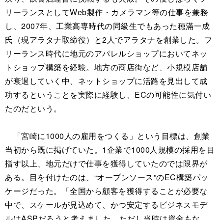
リーランスとしてWeb製作・カメラマン等の仕事を兼務
し、2007年、工業高専時代の同級生でもあった穂滿一成
氏（現アラタナ取締役）と2人でアラタナを創業した。フ
リーランス時代に地元のアパレルショップにおいてネッ
トショップ構築を経験。地方の商店街など、小規模店舗
が衰退していく中、ネットショップに活路を見出して成
功するということを実際に経験し、ECの可能性に気付い
たのだという。
「宮崎に1000人の雇用をつくる」という目標は、創業
当初から既に掲げていた。1企業で1000人規模の採用を目
指す以上、地元だけで仕事を獲得していたのでは限界が
ある。目を付けたのは、“オープンソース”のEC構築パッ
ケージだった。「全国から顧客を獲得することが必要な
中で、スケールが見込めて、かつ安定するビジネスモデ
ルはASPだろうと考えました。ただし当時は資金もな