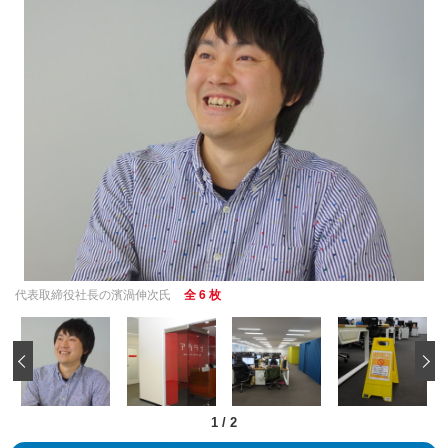
代表取締役社長の濱渦伸次氏
全 6 枚
‹
1
/
2