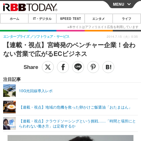
MENU
CLOSE
ホーム
IT・デジタル
SPEED TEST
エンタメ
ライフ
ホーム
IT・デジタル
エンタープライズ
ソフトウェア・サービス
2014.7.15（火）0:35
【連載・視点】宮崎発のベンチャー企業！会わ
IT・デジタルTOP
スマートフォン
SPEED TEST
ない営業で広がるECビジネス
ネタ
ガジェット・ツール
エンタメ
ショッピング
その他
エンタメTOP
映画・ドラマ
ライフ
注目記事
韓流・K-POP
韓国・芸能
ライフTOP
グルメ
リリース一覧
10G光回線導入レポ
音楽
スポーツ
ペット
ショッピング
プッシュ通知の停止方法
【連載・視点】地域の危機を救った卵かけご飯醤油「おたまはん」
グラビア
ブログ
その他
【連載・視点】クラウドソーシングという挑戦……「時間と場所にと
ショッピング
その他
らわれない働き方」は定着するか