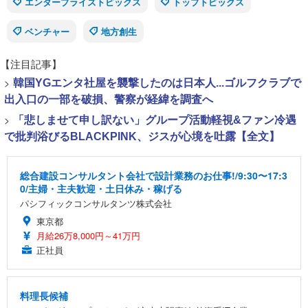
エンタープライズトピックス
トップトピックス
ベンチャー
地方創生
【注目記事】
>
韓国YGエンタ社屋を襲撃したのは日本人...ゴルフクラブで
出入口の一部を破損、警察が経緯を調査へ
>
「悲しませて申し訳ない」グループ活動軽視&ファン冷遇
で批判浴びるBLACKPINK、ジスが心境を吐露【全文】
総合建設コンサルタント会社で設計業務のお仕事!/9:30〜17:3
0/主婦・主夫歓迎・土日休み・稼げる
パシフィックコンサルタンツ株式会社
東京都
月給26万8,000円～41万円
正社員
料理長候補