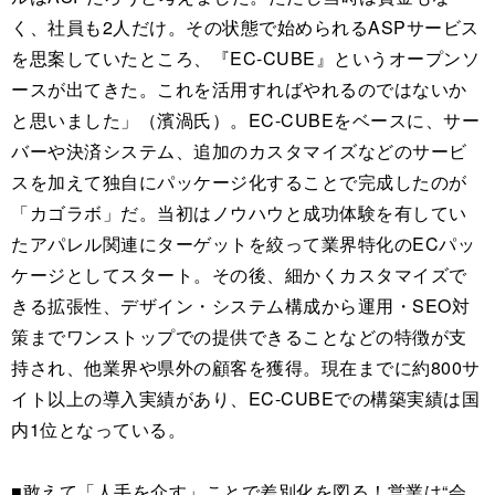
く、社員も2人だけ。その状態で始められるASPサービス
を思案していたところ、『EC-CUBE』というオープンソ
ースが出てきた。これを活用すればやれるのではないか
と思いました」（濱渦氏）。EC-CUBEをベースに、サー
バーや決済システム、追加のカスタマイズなどのサービ
スを加えて独自にパッケージ化することで完成したのが
「カゴラボ」だ。当初はノウハウと成功体験を有してい
たアパレル関連にターゲットを絞って業界特化のECパッ
ケージとしてスタート。その後、細かくカスタマイズで
きる拡張性、デザイン・システム構成から運用・SEO対
策までワンストップでの提供できることなどの特徴が支
持され、他業界や県外の顧客を獲得。現在までに約800サ
イト以上の導入実績があり、EC-CUBEでの構築実績は国
内1位となっている。
■敢えて「人手を介す」ことで差別化を図る！営業は“会