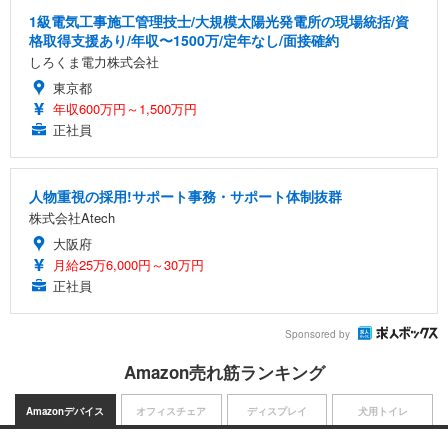
1級電気工事施工管理技士/大規模太陽光発電所の現場統括/資
格取得支援あり/年収〜1500万/定年なし/面接確約
しろくま電力株式会社
東京都
年収600万円～1,500万円
正社員
人物重視の採用!サポート事務・サポート体制抜群
株式会社Atech
大阪府
月給25万6,000円～30万円
正社員
Sponsored by
Amazon売れ筋ランキング
Amazonデバイス
オフィスチェア
ディスプレイ
犬用トイレ