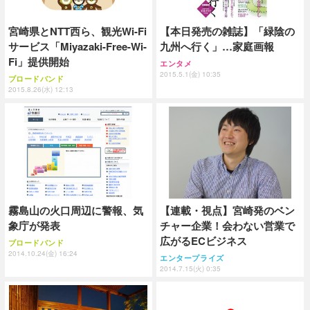
宮崎県とNTT西ら、観光Wi-Fi
【本日発売の雑誌】「緑陰の
サービス「Miyazaki-Free-Wi-
九州へ行く」…家庭画報
Fi」提供開始
エンタメ
2015.5.1(金) 10:35
ブロードバンド
2015.8.26(水) 12:13
霧島山の火口周辺に警報、気
【連載・視点】宮崎発のベン
象庁が発表
チャー企業！会わない営業で
広がるECビジネス
ブロードバンド
2014.10.24(金) 16:24
エンタープライズ
2014.7.15(火) 0:35