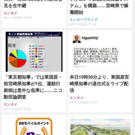
見を生中継
テム」を構築……宮崎県で稼
働開始
エンタメ
2011.3.23(水) 13:34
エンタープライズ
2011.3.2(水) 11:15
「東京都知事」では東国原・
本日15時30分より、東国原宮
前宮崎県知事が1位、蓮舫行
崎県知事の退任式をライブ配
刷相は意外な低率に……ニコ
信
動世論調査
エンタメ
2011.1.20(木) 14:01
エンタメ
2011.3.1(火) 16:45