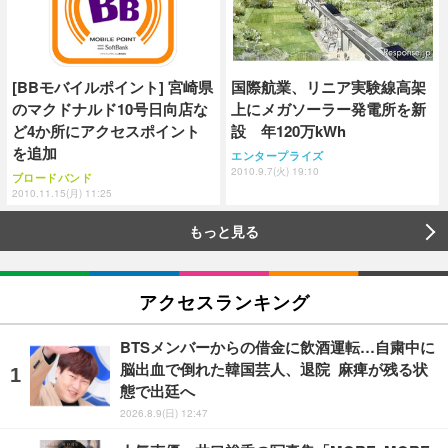
[BBモバイルポイント] 宮崎県
国際航業、リニア実験線高架
のマクドナルド10号日向店な
上にメガソーラー発電所を新
ど4か所にアクセスポイント
設 年120万kWh
を追加
エンタープライズ
2010.9.7(火) 19:10
ブロードバンド
2010.11.15(月) 11:25
もっと見る
アクセスランキング
BTSメンバーからの借金に飲酒運転…自粛中に
脳出血で倒れた韓国芸人、退院 麻痺が残る状
態で出廷へ
2026.8.9(日) 12:47