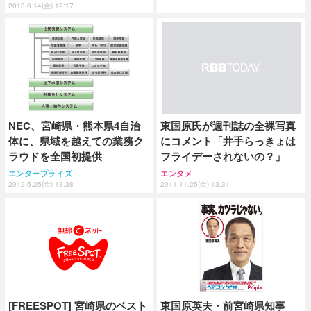
2013.6.14(金) 19:17
NEC、宮崎県・熊本県4自治
東国原氏が週刊誌の全裸写真
体に、県域を越えての業務ク
にコメント「井手らっきょは
ラウドを全国初提供
フライデーされないの？」
エンタープライズ
エンタメ
2012.5.25(金) 13:38
2011.11.25(金) 13:31
[FREESPOT] 宮崎県のベスト
東国原英夫・前宮崎県知事