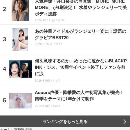
人気声優・井口裕香の写真集「MORE MORE
MORE」が4刷決定！ 水着やランジェリーで美
ボディ披露
2024.10.11(金) 19:15
あの注目アイドルがランジェリー姿に！話題の
グラビアBEST20
2022.2.15(火) 12:11
何を意味するのか…めったに泣かないBLACKP
INK・ジス、10周年イベント終了しファンを前
に涙
2026.8.9(日) 11:17
Aqours声優・降幡愛の人生初写真集が発売！
四季をテーマに1年かけて制作
2019.4.8(月) 16:04
ランキングをもっと見る
宮崎県 特集
ホーム
›