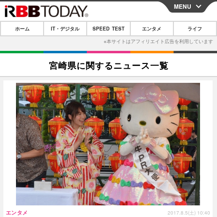
MENU
CLOSE
ホーム
IT・デジタル
SPEED TEST
エンタメ
ライフ
ホーム
IT・デジタル
宮崎県に関するニュース一覧
IT・デジタルTOP
スマートフォン
SPEED TEST
ネタ
ガジェット・ツール
エンタメ
ショッピング
その他
エンタメTOP
映画・ドラマ
ライフ
韓流・K-POP
韓国・芸能
ライフTOP
グルメ
リリース一覧
音楽
スポーツ
ペット
ショッピング
プッシュ通知の停止方法
グラビア
ブログ
その他
ショッピング
その他
エンタメ
2017.8.5(土) 10:40