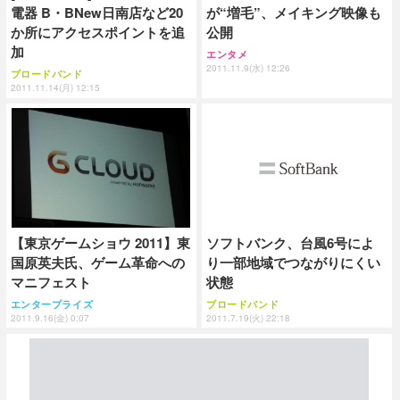
電器 B・BNew日南店など20
が“増毛”、メイキング映像も
か所にアクセスポイントを追
公開
加
エンタメ
2011.11.9(水) 12:26
ブロードバンド
2011.11.14(月) 12:15
【東京ゲームショウ 2011】東
ソフトバンク、台風6号によ
国原英夫氏、ゲーム革命への
り一部地域でつながりにくい
マニフェスト
状態
エンタープライズ
ブロードバンド
2011.9.16(金) 0:07
2011.7.19(火) 22:18