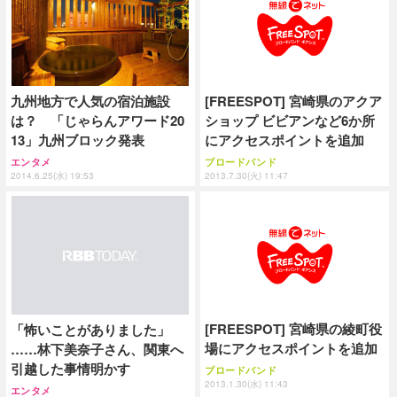
九州地方で人気の宿泊施設
[FREESPOT] 宮崎県のアクア
は？ 「じゃらんアワード20
ショップ ビビアンなど6か所
13」九州ブロック発表
にアクセスポイントを追加
エンタメ
ブロードバンド
2014.6.25(水) 19:53
2013.7.30(火) 11:47
[FREESPOT] 宮崎県の綾町役
「怖いことがありました」
場にアクセスポイントを追加
……林下美奈子さん、関東へ
引越した事情明かす
ブロードバンド
2013.1.30(水) 11:43
エンタメ