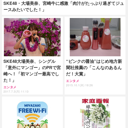
SKE48・大場美奈、宮崎牛に感激「肉汁がたっぷり過ぎてジュ
ースみたいでした！」
SKE48大場美奈、シングル
“ピンクの醤油”はじめ地方新
「意外にマンゴー」のPRで宮
聞社推薦の「こんなのあるん
崎へ！「初マンゴー最高でし
だ！大賞」
た！」
エンタメ
2015.10.1(木) 19:26
エンタメ
2017.7.3(月) 11:13