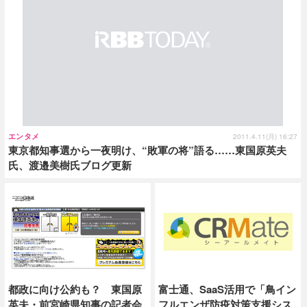
エンタメ
2011.4.11(月) 16:27
東京都知事選から一夜明け、“敗軍の将”語る……東国原英夫
氏、渡邉美樹氏ブログ更新
都政に向け公約も？ 東国原
富士通、SaaS活用で「鳥イン
英夫・前宮崎県知事の記者会
フルエンザ防疫対策支援シス