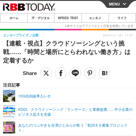
MENU
CLOSE
ホーム
IT・デジタル
SPEED TEST
エンタメ
ライフ
ホーム
IT・デジタル
エンタープライズ
企業
2014.4.3（木）17:57
【連載・視点】クラウドソーシングという挑
IT・デジタルTOP
スマートフォン
SPEED TEST
戦……「時間と場所にとらわれない働き方」は
ネタ
ガジェット・ツール
定着するか
エンタメ
ショッピング
その他
エンタメTOP
映画・ドラマ
ライフ
韓流・K-POP
韓国・芸能
注目記事
ライフTOP
グルメ
リリース一覧
音楽
スポーツ
10G光回線導入レポ
ペット
ショッピング
プッシュ通知の停止方法
グラビア
ブログ
その他
KDDI、クラウドソーシング「ランサーズ」と業務提携……中小企業の
ビジネス拡大を支援
ショッピング
その他
あなたのつぶやきを吉澤ひとみらが歌う「歌詞ネタ募集プロジェク
ト」