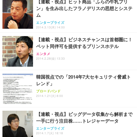
￥3,731
【連載・視点】ヒット商品「ふらの牛乳プリ
￥4,139
￥34,980
勤務 ブラック
ン」を生み出したフラノデリスの思想とシステ
ム
エンタープライズ
2014.3.13(木) 14:00
【連載・視点】ビジネスチャンスは首都圏に！
ペット同伴可を提供するプリンスホテル
エンタメ
2014.2.28(金) 13:33
韓国視点での「2014年7大セキュリティ脅威ト
レンド」
ブロードバンド
2014.1.21(火) 8:00
【連載・視点】ビッグデータ収集から解析まで
一手に行う注目株……トレジャーデータ
エンタープライズ
2014.1.7(火) 18:18