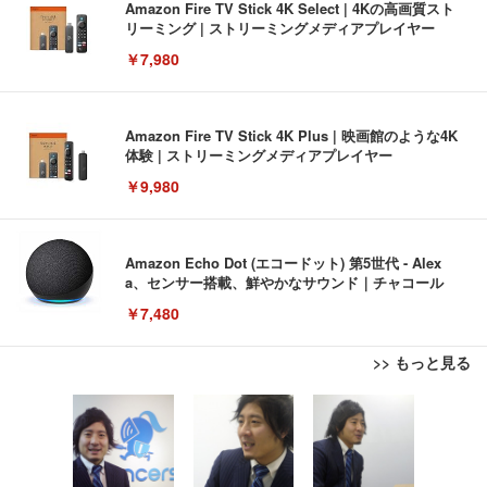
Amazon Fire TV Stick 4K Select | 4Kの高画質スト
リーミング | ストリーミングメディアプレイヤー
￥7,980
Amazon Fire TV Stick 4K Plus | 映画館のような4K
体験 | ストリーミングメディアプレイヤー
￥9,980
Amazon Echo Dot (エコードット) 第5世代 - Alex
a、センサー搭載、鮮やかなサウンド｜チャコール
￥7,480
>> もっと見る
[EdoErgo] オフィスチェア 椅子 テレワーク 疲れな
EIZO ビジネス向けプレミアムモニター | FlexScan
Amazonベーシック ペットシーツ 薄型 レギュラー 1
い 跳ね上げ式アームレスト コンパクト 約105度ロッ
EV3240X-WT | 31.5型4K UHD・USB Type-C・ホワ
回使い捨て 無香料 ホワイト 300枚
キング pc 事務椅子 360度回転 座面昇降 強化ナイロ
イト
ン樹脂ベース 通気性メッシュ 在宅ワーク H-WY01
￥3,373
￥5,699
￥105,595
(黒網+黒枠+黒足)