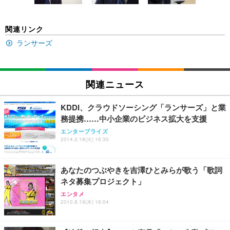
EIZO ビジネス向けプレミアムモニター | FlexScan
SIHOO B100 オフィスチェア／デスクチェア メッシ
Amazonベーシック ペットシーツ 厚型 ワイド 42枚
関連リンク
EV2740X-WT | 27.0型4K UHD・USB Type-C・ホワ
ュチェア 人間工学 疲れない ブラック
x2袋(84枚) ホワイト(吸収面:ライトブルー)
イト
ランサーズ
￥27,999
￥3,234
￥109,572
Sezlife オフィスチェア デスクチェア 疲れない テレ
関連ニュース
【純正品】27"ゲーミングモニター DualSense 充電
ネオ・ルーライフ ネオ・オムツ L 中型犬用 26枚入
ワーク チェア 強化バックレスト 30度ロッキング機
フック付き（CFI-ZDM1J）
り 単品
能 人間工学 椅子 腰サポート 90度跳ね上げ式アーム
KDDI、クラウドソーシング「ランサーズ」と業
レスト 3Dヘッドレスト ハンガー付き 高反発クッシ
￥49,979
￥1,800
￥7,680
務提携……中小企業のビジネス拡大を支援
ョン PCチェア 通気性メッシュ ゲーミング/勉強/事
務用 おしゃれ パソコンチェア (ブラック)
エンタープライズ
2014.2.18(火) 16:30
Sezlife オフィスチェア デスクチェア 疲れない テレ
【整備済み品】Dell E2724HS 27インチ 液晶モニタ
Smart Basic(スマートベーシック) 【Amazon.co.jp
ワーク チェア 強化バックレスト 30度ロッキング機
ー フルHD（1920×1080）VA 非光沢 HDMI/DisplayP
限定】 Smart Basic アイリスオーヤマ ペットシーツ
能 人間工学 椅子 腰サポート 90度跳ね上げ式アーム
ort/VGA スピーカー内蔵 高さ調整 スイベル VESA対
超厚型 お徳用 ワイド 100枚入 (x 1) (ケース販売)
あなたのつぶやきを吉澤ひとみらが歌う「歌詞
レスト 3Dヘッドレスト ハンガー付き 高反発クッシ
応 ComfortView ビジネス向け
￥7,680
￥15,800
￥3,670
ョン PCチェア 通気性メッシュ ゲーミング/勉強/事
ネタ募集プロジェクト」
務用 おしゃれ パソコンチェア (ホワイト)
エンタメ
ANDWINT オフィスチェア デスクチェア 肘なし メ
【MiniLED/24.5inch/280Hz/FHD】GRAPHT THE S
2010.8.19(木) 16:04
アイリスオーヤマ ペットシーツ 超厚型 お徳用 レギ
ッシュ 通気性 ランバーサポート付き 腰サポート ガ
HOOTER Gaming Monitor 24” Essential ゲーミン
ュラー 200枚入【Amazon.co.jp限定】
ス圧無段階昇降 360度回転 キャスター付き コンパク
グモニター QD 24.5インチ 1ms FHD 量子ドット 残
ト 幅52×奥行58.5×高さ84～96cm テレワーク 在宅
像低減 (3年保証 | 輝点保証 | 日本メーカー)