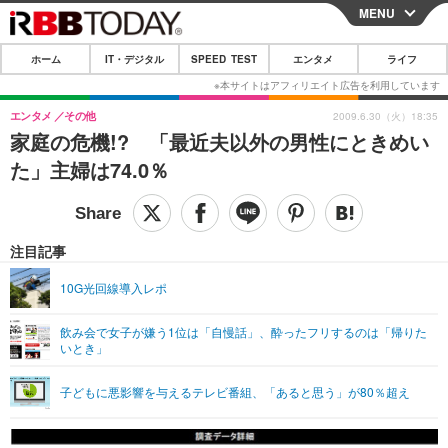
MENU
CLOSE
ホーム
IT・デジタル
SPEED TEST
エンタメ
ライフ
ホーム
IT・デジタル
エンタメ
その他
2009.6.30（火）18:35
家庭の危機!? 「最近夫以外の男性にときめい
IT・デジタルTOP
スマートフォン
SPEED TEST
た」主婦は74.0％
ネタ
ガジェット・ツール
エンタメ
ショッピング
その他
エンタメTOP
映画・ドラマ
ライフ
注目記事
韓流・K-POP
韓国・芸能
ライフTOP
グルメ
リリース一覧
10G光回線導入レポ
音楽
スポーツ
ペット
ショッピング
プッシュ通知の停止方法
飲み会で女子が嫌う1位は「自慢話」、酔ったフリするのは「帰りた
いとき」
グラビア
ブログ
その他
ショッピング
その他
子どもに悪影響を与えるテレビ番組、「あると思う」が80％超え