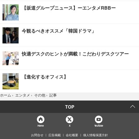
【坂道グループニュース】ーエンタメRBBー
今観るべきオススメ「韓国ドラマ」
快適デスクのヒントが満載！こだわりデスクツアー
【進化するオフィス】
記事
ホーム
›
エンタメ
›
その他
›
TOP
Home
X
YouTube
お問合せ
広告掲載
会社概要
個人情報保護方針