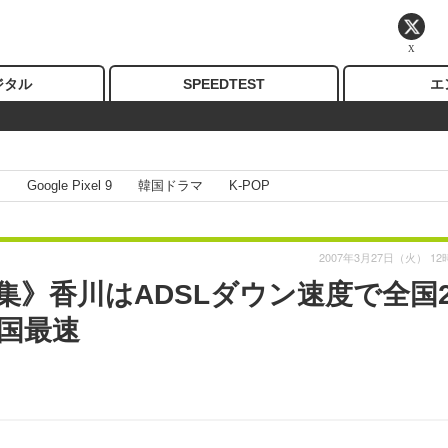
X
ジタル
SPEEDTEST
エ
I
Google Pixel 9
韓国ドラマ
K-POP
2007年3月27日（火） 12
集》香川はADSLダウン速度で全国
国最速