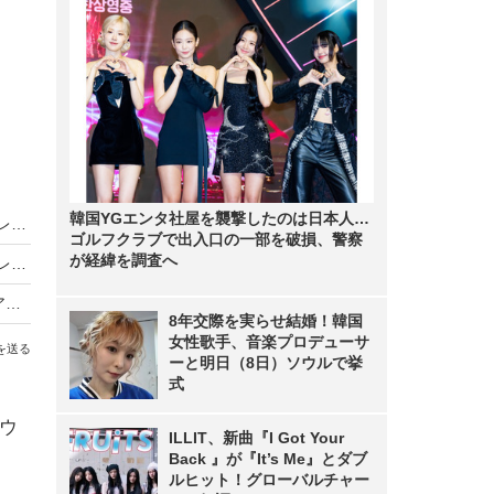
韓国YGエンタ社屋を襲撃したのは日本人…
【スピード速報（171）】大手町サーバのダウンレートトップは鹿沼ケーブル
ゴルフクラブで出入口の一部を破損、警察
が経緯を調査へ
【スピード速報（170）】名古屋サーバのダウンレートトップは2009年もコミュファ、東海エリアでも
【スピード速報（169）】フレッツNEXTのシェアが高いのは東京23区・川崎市・新潟市・名古屋市
8年交際を実らせ結婚！韓国
女性歌手、音楽プロデューサ
を送る
ーと明日（8日）ソウルで挙
式
ウ
ILLIT、新曲『I Got Your
Back 』が『It’s Me』とダブ
ルヒット！グローバルチャー