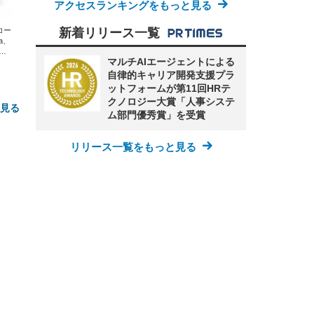
アクセスランキングをもっと見る
エコー
新着リリース一覧
xa、
な
マルチAIエージェントによる
自律的キャリア開発支援プラ
ットフォームが第11回HRテ
クノロジー大賞「人事システ
と見る
ム部門優秀賞」を受賞
リリース一覧をもっと見る
FHD】
ェ
ット
 メ
レギ
 ゲ
ーサ
ンチ
 ガ
 (3
回
ー)
ンパ
高さ
 在