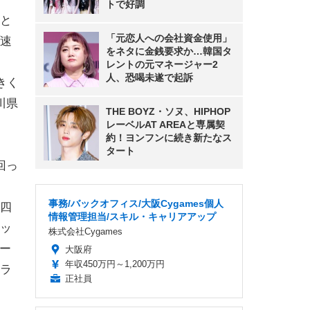
トで好調
と
「元恋人への会社資金使用」
速
をネタに金銭要求か…韓国タ
レントの元マネージャー2
人、恐喝未遂で起訴
きく
川県
THE BOYZ・ソヌ、HIPHOP
レーベルAT AREAと専属契
約！ヨンフンに続き新たなス
タート
回っ
事務/バックオフィス/大阪Cygames個人
四
情報管理担当/スキル・キャリアアップ
ッ
株式会社Cygames
ー
大阪府
年収450万円～1,200万円
ラ
正社員