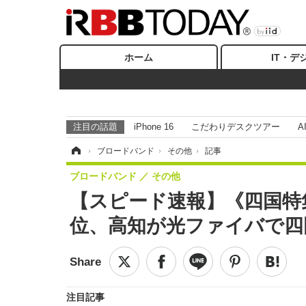
ホーム
IT・デ
注目の話題
iPhone 16
こだわりデスクツアー
A
ホーム
›
ブロードバンド
›
その他
›
記事
ブロードバンド
その他
【スピード速報】《四国特
位、高知が光ファイバで四
注目記事