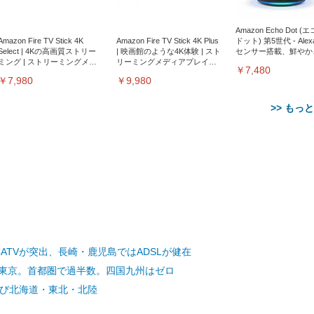
Amazon Echo Dot (
Amazon Fire TV Stick 4K
Amazon Fire TV Stick 4K Plus
ドット) 第5世代 - Ale
Select | 4Kの高画質ストリー
| 映画館のような4K体験 | スト
センサー搭載、鮮やか
ミング | ストリーミングメデ
リーミングメディアプレイヤ
サウンド｜チャコール
￥7,480
ィアプレイヤー
ー
￥7,980
￥9,980
>> もっ
【整備済み品】Dell
【MiniLED/24.5inch/280Hz/
正品】27"ゲーミングモ
ANDWINT オフィスチ
アイリスオーヤマ ペ
Sezlife オフィスチェア デスク
ネオ・ルーライフ ネオ・オム
E2724HS 27インチ 液晶モ
Sezlife オフィスチェア デスク
Smart Basic(スマートベーシ
GRAPHT THE SHOOTER
ー DualSense 充電フッ
ア デスクチェア 肘なし
TVが突出、長崎・鹿児島ではADSLが健在
シーツ 超厚型 お徳用 
チェア 疲れない テレワーク
ツ L 中型犬用 26枚入り 単品
ニター フル
チェア 疲れない テレワーク
ック) 【Amazon.co.jp限定】
Gaming Monitor 24” Essential
き（CFI-ZDM1J）
ッシュ 通気性 ランバ
ュラー 200枚入
チェア 強化バックレスト 30
HD（1920×1080）VA 非光
チェア 強化バックレスト 30度
Smart Basic アイリスオーヤマ
は東京。首都圏で過半数。四国九州はゼロ
ーミングモニター QD 24.5イ
ポート付き 腰サポート
【Amazon.co.jp限定】
￥1,800
￥15,800
￥34,980
9,979
度ロッキング機能 人間工学 椅
沢 HDMI/DisplayPort/VGA
ロッキング機能 人間工学 椅子
ペットシーツ 超厚型 お徳用
￥4,139
￥3,731
1ms FHD 量子ドット 残像低減
ス圧無段階昇降 360度
￥7,680
￥7,680
￥3,670
子 腰サポート 90度跳ね上げ
スピーカー内蔵 高さ調整 ス
腰サポート 90度跳ね上げ式ア
ワイド 100枚入 (x 1) (ケース
よび北海道・東北・北陸
年保証 | 輝点保証 | 日本メーカ
転 キャスター付き コ
式アームレスト 3Dヘッドレス
イベル VESA対応
ームレスト 3Dヘッドレスト
販売)
クト 幅52×奥行58.5×
ト ハンガー付き 高反発クッシ
ComfortView ビジネス向け
ハンガー付き 高反発クッショ
84～96cm テレワーク