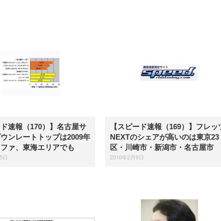
ョン PCチェア 通気性メッシ
ン PCチェア 通気性メッシュ
宅勤務 ブラック
ュ ゲーミング/勉強/事務用 お
ゲーミング/勉強/事務用 おし
しゃれ パソコンチェア (ブラ
ゃれ パソコンチェア (ホワイ
ック)
ト)
ド速報（170）】名古屋サ
【スピード速報（169）】フレッ
ウンレートトップは2009年
NEXTのシェアが高いのは東京23
ュファ、東海エリアでも
区・川崎市・新潟市・名古屋市
15日
2010年2月9日