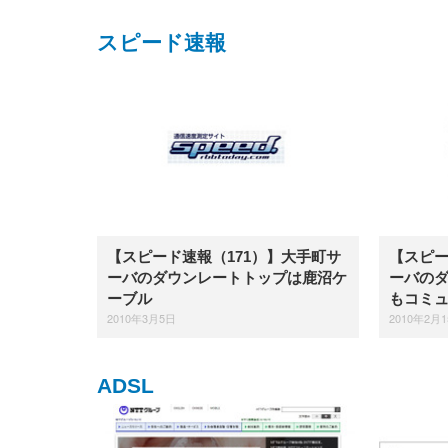
WY01(黒網+黒枠+黒足)
スピード速報
【スピード速報（171）】大手町サ
【スピー
ーバのダウンレートトップは鹿沼ケ
ーバのダ
ーブル
もコミ
2010年3月5日
2010年2月
ADSL