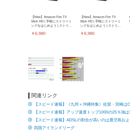
【New】Amazon Fire TV
【New】Amazon Fire TV
Stick HD | 手軽にストリーミ
Stick HD | 手軽にストリーミ
ングをはじめよう | ストリー
ングをはじめよう | ストリー
ミングメディアプレイヤー
ミングメディアプレイヤー
￥6,980
￥6,980
関連リンク
EIZO ビジネス向けプレミア
EIZO ビジネス向けプレミア
【純
[EdoErgo] オフィスチェア 椅
Amazonベーシック ペットシ
SIHOO B100 オフィスチェア
Amazonベーシック ペットシ
ムモニター | FlexScan
ムモニター | FlexScan
ニタ
【スピード速報】《九州＋沖縄特集》佐賀・宮崎はCA
子 テレワーク 疲れない 跳ね
ーツ 薄型 レギュラー 1回使い
／デスクチェア メッシュチェ
ーツ 厚型 ワイド 42枚x2袋(84
EV3240X-WT | 31.5型4K
EV2740X-WT | 27.0型4K
ク付
上げ式アームレスト コンパク
捨て 無香料 ホワイト 300枚
ア 人間工学 疲れない ブラッ
枚) ホワイト(吸収面:ライトブ
【スピード速報】アップ速度トップ1000の25％強
UHD・USB Type-C・ホワイ
UHD・USB Type-C・ホワイ
ト 約105度ロッキング pc 事務
￥105,595
￥109,572
ク
ルー)
￥4
ト
ト
￥5,699
￥3,373
￥27,999
￥3,234
椅子 360度回転 座面昇降 強化
【スピード速報】ADSLの割合が高いのは鹿児島お
ナイロン樹脂ベース 通気性メ
四国アイランドリーグ
ッシュ 在宅ワーク H-