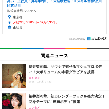
高い「正社員・賞与年2回」・未経験歓迎・ITスキル習得/品川
区東品川
株式会社ELシステム
東京都
月給22万6,700円～32万6,300円
正社員
Sponsored by
関連ニュース
福井梨莉華、サウナで魅せるマシュマロボデ
ィ！大ボリュームの水着グラビアを披露
エンタメ
2025.10.8(水) 21:32
福井梨莉華、初カレンダーブックを発売決定！
花をテーマに“豊満ボディ”披露
エンタメ