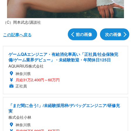
（C）岡本武志/講談社
前の画像
次の画像
この記事へ戻る
ゲームQAエンジニア・有給消化率高い「正社員/社会保険完
備/ゲーム業界デビュー」・未経験歓迎・年間休日125日
AQUARIUS株式会社
神奈川県
月給31万2,400円～60万円
正社員
「まだ間に合う!」/未経験採用枠/デバッグエンジニア/研修充
実
株式会社小林
神奈川県
月給28万5,000円～50万円