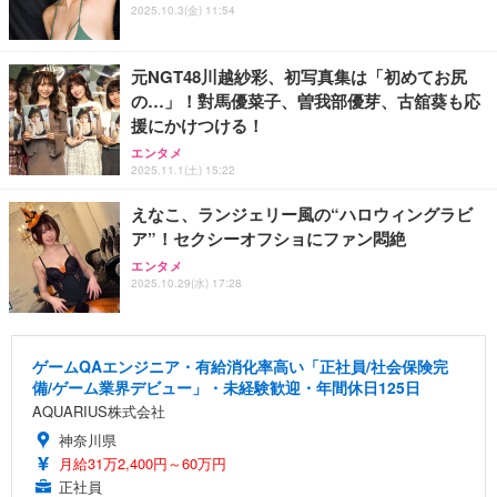
2025.10.3(金) 11:54
元NGT48川越紗彩、初写真集は「初めてお尻
の…」！對馬優菜子、曽我部優芽、古舘葵も応
援にかけつける！
エンタメ
2025.11.1(土) 15:22
えなこ、ランジェリー風の“ハロウィングラビ
ア”！セクシーオフショにファン悶絶
エンタメ
2025.10.29(水) 17:28
ゲームQAエンジニア・有給消化率高い「正社員/社会保険完
備/ゲーム業界デビュー」・未経験歓迎・年間休日125日
AQUARIUS株式会社
神奈川県
月給31万2,400円～60万円
正社員