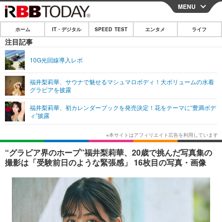
MENU
CLOSE
ホーム
IT・デジタル
SPEED TEST
エンタメ
ライフ
ホーム
注目記事
IT・デジタル
10G光回線導入レポ
IT・デジタルTOP
スマートフォン
SPEED TEST
福井梨莉華、サウナで魅せるマシュマロボディ！大ボリュームの水着
グラビアを披露
ネタ
ガジェット・ツール
エンタメ
福井梨莉華、初カレンダーブックを発売決定！花をテーマに“豊満ボデ
ショッピング
その他
ィ”披露
エンタメTOP
映画・ドラマ
ライフ
韓流・K-POP
韓国・芸能
ライフTOP
グルメ
リリース一覧
“グラビア界のホープ”福井梨莉華、20歳で挑んだ写真集の
音楽
スポーツ
ペット
ショッピング
撮影は「受験前日のような緊張感」 16枚目の写真・画像
プッシュ通知の停止方法
グラビア
ブログ
その他
ショッピング
その他