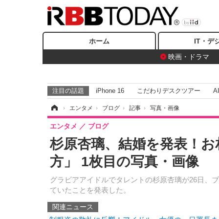
ホーム
IT・デ
映画・ドラマ
注目の話題
iPhone 16
こだわりデスクツアー
A
ホーム
›
エンタメ
›
ブログ
›
記事
›
写真・画像
エンタメ
ブログ
杉原杏璃、結婚を発表！お
方」 1枚目の写真・画像
グラビアアイドルでタレントの杉原杏璃が26日、
ていたことを発表した。
関連ニュース