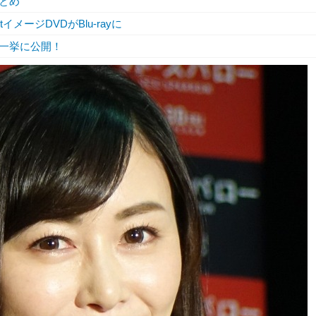
とめ
ージDVDがBlu-rayに
一挙に公開！