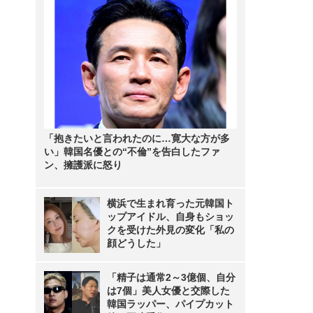
「抱きたいと言われたのに…寛大な方が多
い」韓国名優との“不倫”を告白したファ
ン、擁護派に怒り
横浜で生まれ育った元韓国ト
ップアイドル、自身もショッ
クを受けた外見の変化「私の
顔どうした」
「精子は通常2～3億個、自分
は7個」美人女優と交際した
韓国ラッパー、パイプカット