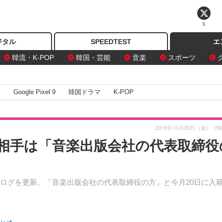
X
ジタル
SPEEDTEST
エ
韓流・K-POP
韓国・芸能
音楽
スポーツ
I
Google Pixel 9
韓国ドラマ
K-POP
2018年10月26日（金） 15
相手は「音楽出版会社の代表取締役
ブログを更新。「音楽出版会社の代表取締役の方」と今月20日に入