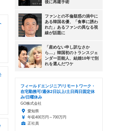
後に再建手術
ファンとの不倫疑惑の渦中に
ある韓国名優、「食事に誘わ
へ
れた」あるファンの異なる視
線が話題に
「産めない申し訳なさか
ら…」韓国初のトランスジェ
ンダー芸能人、結婚10年で別
れを選んだワケ
モ
フィールドエンジニア/リモートワーク・
在宅勤務可/週休2日以上/土日両日固定休
み/日曜休み
GO株式会社
愛知県
年収400万円～700万円
正社員
/