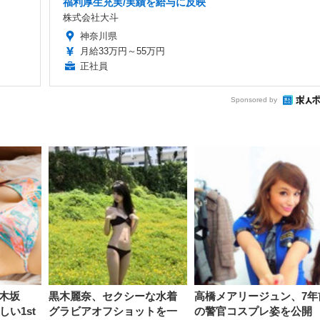
福利厚生充実/実績を給与に反映
株式会社大斗
神奈川県
月給33万円～55万円
正社員
Sponsored by
木坂
黒木麗奈、セクシーな水着
高橋メアリージュン、7年
しい1st
グラビアオフショットを一
の警官コスプレ姿を公開