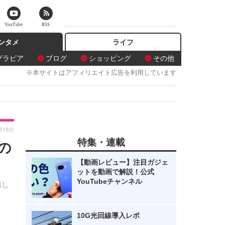
YouTube
RSS
ンタメ
ライフ
グラビア
ブログ
ショッピング
その他
※本サイトはアフィリエイト広告を利用しています
時18分
特集・連載
の
【動画レビュー】注目ガジェ
ットを動画で解説！公式
YouTubeチャンネル
籍し
10G光回線導入レポ