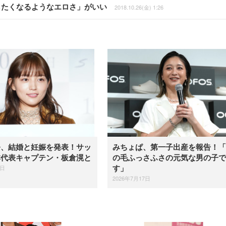
したくなるようなエロさ」がいい
2018.10.26(金) 1:26
奈、結婚と妊娠を発表！サッ
みちょぱ、第一子出産を報告！「
本代表キャプテン・板倉滉と
の毛ふっさふさの元気な男の子で
2日
す」
2026年7月17日