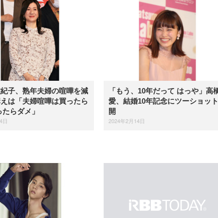
友紀子、熟年夫婦の喧嘩を減
「もう、10年だって はっや」高
構えは「夫婦喧嘩は買ったら
愛、結婚10年記念にツーショッ
ったらダメ」
開
24日
2024年2月14日