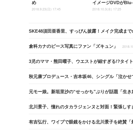
め
イメージDVDがBlu-
2018.9.23(日) 17:45
2018.10.3(水) 17:25
SKE48須田亜香里、すっぴん披露！メイク完成ま
倉科カナのピース写真にファン「ズキュン」
2018.1
3児のママ・熊田曜子、ウエストが細すぎる!?タイ
秋元康プロデュース・吉本坂46、シングル「泣かせて
元モー娘。新垣里沙の“せっかち”ぶりが話題「生き
北川景子、憧れのタカラジェンヌと対面！緊張しす
有吉弘行、ワイプで眼鏡をかける北川景子を絶賛「