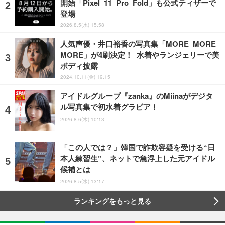
開始「Pixel 11 Pro Fold」も公式ティザーで
登場
2026.8.5(水) 15:58
人気声優・井口裕香の写真集「MORE MORE
MORE」が4刷決定！ 水着やランジェリーで美
ボディ披露
2024.10.11(金) 19:15
アイドルグループ『zanka』のMiinaがデジタ
ル写真集で初水着グラビア！
2026.8.6(木) 10:13
「この人では？」韓国で詐欺容疑を受ける“日
本人練習生”、ネットで急浮上した元アイドル
候補とは
2026.8.5(水) 13:17
ランキングをもっと見る