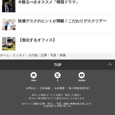
今観るべきオススメ「韓国ドラマ」
快適デスクのヒントが満載！こだわりデスクツアー
【進化するオフィス】
写真・画像
ホーム
›
エンタメ
›
その他
›
記事
›
TOP
Home
X
YouTube
お問合せ
広告掲載
会社概要
個人情報保護方針
紹介した商品/サービスを購入、契約した場合に、
売上の一部が弊社サイトに還元されることがあります。
当サイトに掲載の記事・見出し・写真・画像の無断転載を禁じます。
Copyright © 2026 IID, Inc.