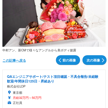
中村アン、新CMで様々なアングルから美ボディ披露
前の画像
次の画像
この記事へ戻る
QAエンジニアサポート/テスト項目確認・不具合報告/未経験
歓迎/年間休日125日・昇給あり
株式会社LOP
東京都
月給32万円～50万円
正社員