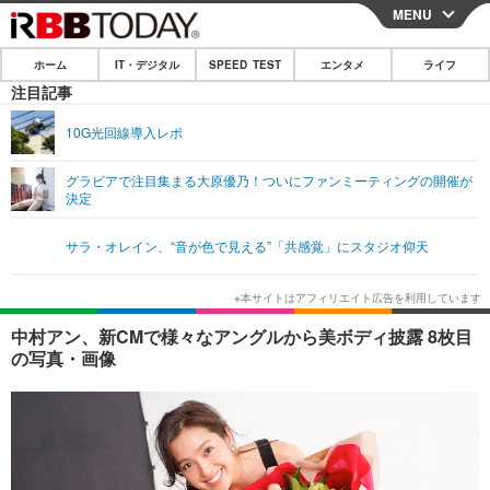
MENU
CLOSE
ホーム
IT・デジタル
SPEED TEST
エンタメ
ライフ
ホーム
注目記事
IT・デジタル
10G光回線導入レポ
IT・デジタルTOP
スマートフォン
SPEED TEST
グラビアで注目集まる大原優乃！ついにファンミーティングの開催が
決定
ネタ
ガジェット・ツール
エンタメ
サラ・オレイン、“音が色で見える”「共感覚」にスタジオ仰天
ショッピング
その他
エンタメTOP
映画・ドラマ
ライフ
韓流・K-POP
韓国・芸能
ライフTOP
グルメ
リリース一覧
中村アン、新CMで様々なアングルから美ボディ披露 8枚目
音楽
スポーツ
ペット
ショッピング
の写真・画像
プッシュ通知の停止方法
グラビア
ブログ
その他
ショッピング
その他