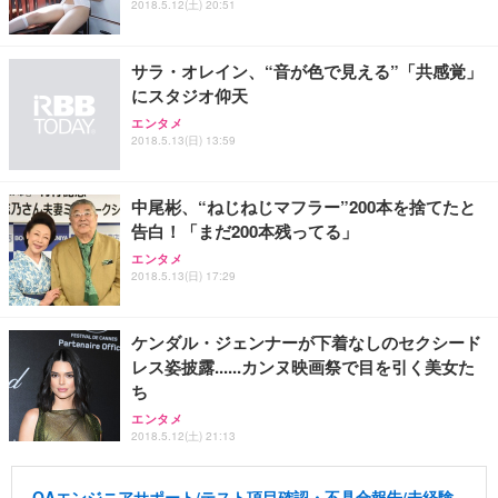
2018.5.12(土) 20:51
サラ・オレイン、“音が色で見える”「共感覚」
にスタジオ仰天
エンタメ
2018.5.13(日) 13:59
中尾彬、“ねじねじマフラー”200本を捨てたと
告白！「まだ200本残ってる」
エンタメ
2018.5.13(日) 17:29
ケンダル・ジェンナーが下着なしのセクシード
レス姿披露......カンヌ映画祭で目を引く美女た
ち
エンタメ
2018.5.12(土) 21:13
QAエンジニアサポート/テスト項目確認・不具合報告/未経験