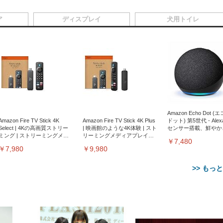
ア
ディスプレイ
犬用トイレ
Amazon Echo Dot (
Amazon Fire TV Stick 4K
Amazon Fire TV Stick 4K Plus
ドット) 第5世代 - Ale
Select | 4Kの高画質ストリー
| 映画館のような4K体験 | スト
センサー搭載、鮮やか
ミング | ストリーミングメデ
リーミングメディアプレイヤ
サウンド｜チャコール
￥7,480
ィアプレイヤー
ー
￥7,980
￥9,980
>> もっ