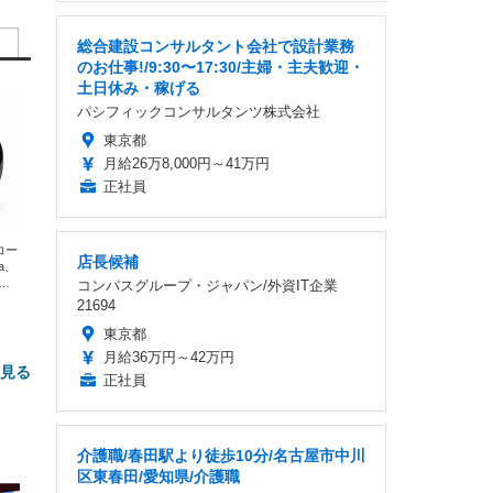
総合建設コンサルタント会社で設計業務
のお仕事!/9:30〜17:30/主婦・主夫歓迎・
土日休み・稼げる
パシフィックコンサルタンツ株式会社
東京都
月給26万8,000円～41万円
正社員
エコー
店長候補
xa、
な
コンパスグループ・ジャパン/外資IT企業
21694
東京都
月給36万円～42万円
と見る
正社員
介護職/春田駅より徒歩10分/名古屋市中川
区東春田/愛知県/介護職