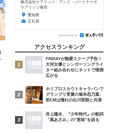
株式会社ケアリッツ・アンド・パートナーズ
ケアリッツ春田
愛知県
正社員
FHD】
ェ
ット
 メ
レギ
 ゲ
ーサ
Sponsored by
ンチ
 ガ
 (3
回
ー)
ンパ
アクセスランキング
高さ
名
 在
ニ
FRIDAYが熱愛スクープ予告！
大河女優とシンガーソングライ
ター組み合わせにネットで憶測
広がる
ホリプロスカウトキャラバンで
グランプリ受賞の塚本恋乃葉、
初CMは憧れの出川哲朗と共演
井上陽水、『少年時代』の歌詞
「風あざみ」の"意味"を語る