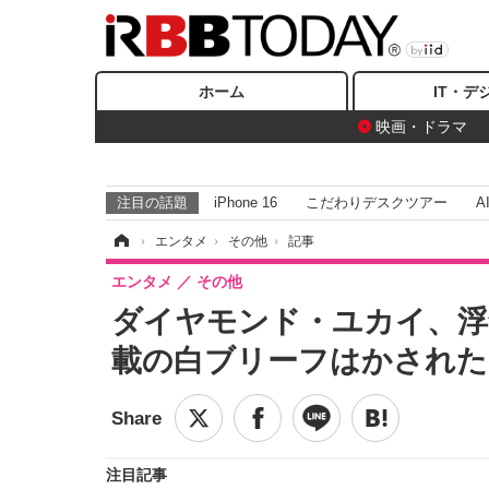
ホーム
IT・デ
映画・ドラマ
注目の話題
iPhone 16
こだわりデスクツアー
A
ホーム
›
エンタメ
›
その他
›
記事
エンタメ
その他
ダイヤモンド・ユカイ、浮
載の白ブリーフはかされた
注目記事