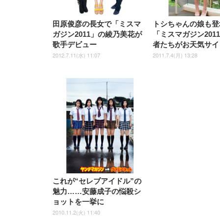
田原俊彦の長女で「ミスマ
トシちゃんの娘も登
ガジン2011」の綾乃美花が
「ミスマガジン201
歌手デビュー
者たちがお天気サイ
2012.7.11(水) 11:07
2011.7.4(月) 13:28
これが“セレブアイドル”の
魅力……安藤成子の悩殺シ
ョットを一挙に
2010.11.2(火) 11:40