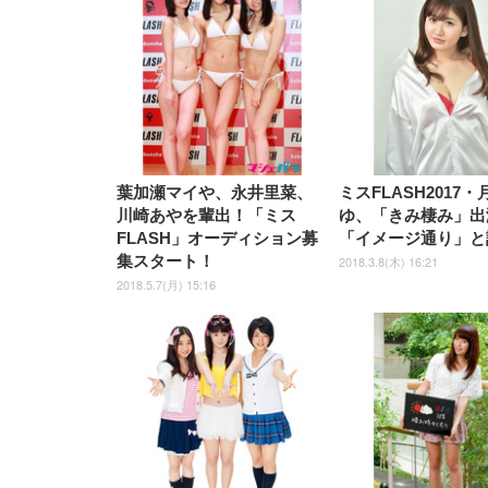
EIZO ビジネス向けプレミア
EIZO ビジネス向けプレミア
【純
[EdoErgo] オフィスチェア 椅
Amazonベーシック ペットシ
SIHOO B100 オフィスチェア
Amazonベーシック ペットシ
ムモニター | FlexScan
ムモニター | FlexScan
ニタ
子 テレワーク 疲れない 跳ね
ーツ 薄型 レギュラー 1回使い
／デスクチェア メッシュチェ
ーツ 厚型 ワイド 42枚x2袋(84
EV3240X-WT | 31.5型4K
EV2740X-WT | 27.0型4K
ク付
上げ式アームレスト コンパク
捨て 無香料 ホワイト 300枚
ア 人間工学 疲れない ブラッ
枚) ホワイト(吸収面:ライトブ
UHD・USB Type-C・ホワイ
UHD・USB Type-C・ホワイ
ト 約105度ロッキング pc 事務
￥105,595
￥109,572
ク
ルー)
￥4
ト
ト
￥5,699
￥3,373
￥27,999
￥3,234
椅子 360度回転 座面昇降 強化
ナイロン樹脂ベース 通気性メ
葉加瀬マイや、永井里菜、
ミスFLASH2017
ッシュ 在宅ワーク H-
WY01(黒網+黒枠+黒足)
川崎あやを輩出！「ミス
ゆ、「きみ棲み」出
FLASH」オーディション募
「イメージ通り」と
集スタート！
2018.3.8(木) 16:21
2018.5.7(月) 15:16