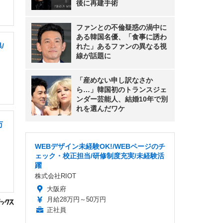
後に再建手術
ファンとの不倫疑惑の渦中に
ある韓国名優、「食事に誘わ
/
れた」あるファンの異なる視
線が話題に
「産めない申し訳なさか
ら…」韓国初のトランスジェ
ンダー芸能人、結婚10年で別
れを選んだワケ
万
WEBデザイン未経験OK!/WEBページのチ
ェック・校正担当/研修制度充実/未経験活
躍
株式会社RIOT
大阪府
月給28万円～50万円
正社員