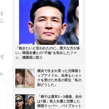
なと
こ
「抱きたいと言われたのに…寛大な方が多
い」韓国名優との“不倫”を告白したファ
て
ン、擁護派に怒り
横浜で生まれ育った元韓国ト
実》
ップアイドル、自身もショッ
クを受けた外見の変化「私の
顔どうした」
「精子は通常2～3億個、自分
は7個」美人女優と交際した
韓国ラッパー、パイプカット