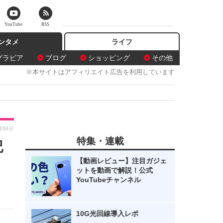
YouTube
RSS
ンタメ
ライフ
グラビア
ブログ
ショッピング
その他
※本サイトはアフィリエイト広告を利用しています
時54分
特集・連載
記
【動画レビュー】注目ガジェ
ットを動画で解説！公式
YouTubeチャンネル
10G光回線導入レポ