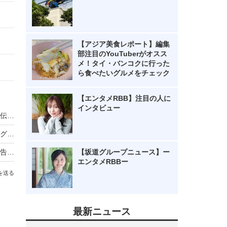
【アジア美食レポート】編集
部注目のYouTuberがオスス
メ！タイ・バンコクに行った
ら食べたいグルメをチェック
【エンタメRBB】注目の人に
インタビュー
ノンスタ井上、妻から思わぬ不満！意外にモテる伝説に黄信号
超とき宣・菅田愛貴、スタジオで突然号泣「他のグループを下げる風潮にイライラしちゃう」
原田知世、芸能界入りのきっかけとなった俳優を告白「“会いたい”って思って」
【坂道グループニュース】ー
エンタメRBBー
を送る
最新ニュース