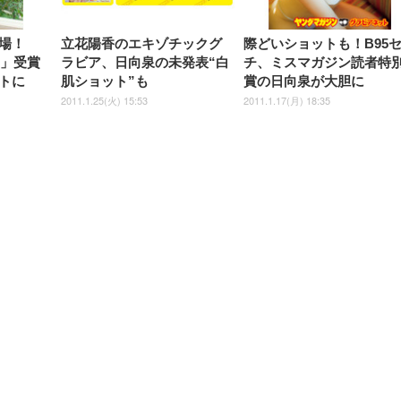
場！
立花陽香のエキゾチックグ
際どいショットも！B95
1」受賞
ラビア、日向泉の未発表“白
チ、ミスマガジン読者特
トに
肌ショット”も
賞の日向泉が大胆に
2011.1.25(火) 15:53
2011.1.17(月) 18:35