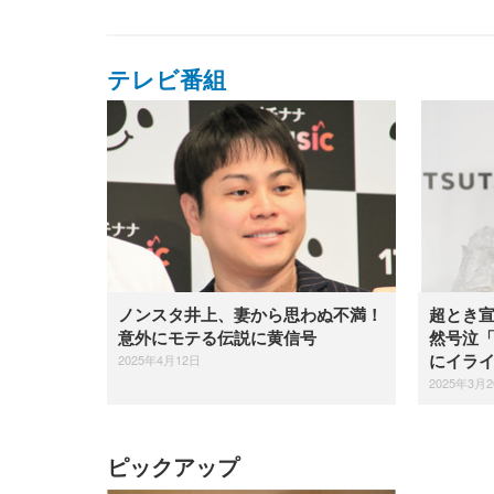
テレビ番組
ノンスタ井上、妻から思わぬ不満！
超とき
意外にモテる伝説に黄信号
然号泣
2025年4月12日
にイラ
2025年3月
ピックアップ