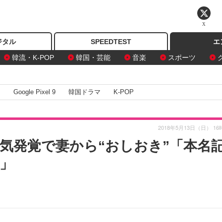
X
ジタル
SPEEDTEST
エ
韓流・K-POP
韓国・芸能
音楽
スポーツ
I
Google Pixel 9
韓国ドラマ
K-POP
2018年5月13日（日） 16
気発覚で妻から“おしおき”「本名
」