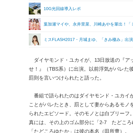
10G光回線導入レポ
葉加瀬マイや、永井里菜、川崎あやを輩出！「ミ
ミスFLASH2017・月城まゆ、「きみ棲み」
ダイヤモンド・ユカイが、13日放送の『ア
せ！』（TBS系）に出演。以前浮気がバレた
罰則を言いつけられたと語った。
番組で語られたのはダイヤモンド・ユカイ
ことがバレたとき、罰として妻からあるモノ
られたエピソード。そのモノとは白ブリーフ
真には、その上のゴム部分に「2-7 たどころ
「たどころゆたか」は彼の本名（田所豊）。