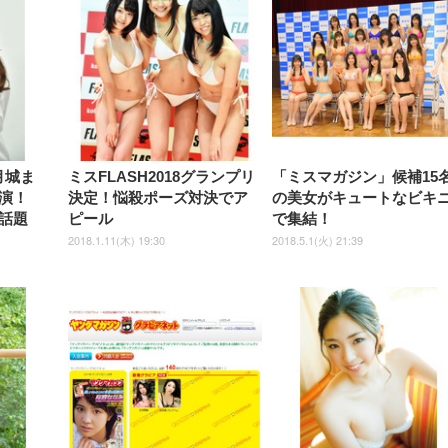
【整備済み品】Dell
【MiniLED/24.5inch/280Hz/
正品】27"ゲーミングモ
ANDWINT オフィスチ
アイリスオーヤマ ペ
Sezlife オフィスチェア デスク
ネオ・ルーライフ ネオ・オム
E2724HS 27インチ 液晶モ
Sezlife オフィスチェア デスク
Smart Basic(スマートベーシ
GRAPHT THE SHOOTER
ー DualSense 充電フッ
ア デスクチェア 肘なし
シーツ 超厚型 お徳用 
チェア 疲れない テレワーク
ツ L 中型犬用 26枚入り 単品
ニター フル
チェア 疲れない テレワーク
ック) 【Amazon.co.jp限定】
Gaming Monitor 24” Essential
き（CFI-ZDM1J）
ッシュ 通気性 ランバ
ュラー 200枚入
チェア 強化バックレスト 30
HD（1920×1080）VA 非光
チェア 強化バックレスト 30度
Smart Basic アイリスオーヤマ
ーミングモニター QD 24.5イ
ポート付き 腰サポート
【Amazon.co.jp限定】
￥1,800
￥15,800
￥34,980
9,979
度ロッキング機能 人間工学 椅
沢 HDMI/DisplayPort/VGA
ロッキング機能 人間工学 椅子
ペットシーツ 超厚型 お徳用
￥4,139
￥3,731
1ms FHD 量子ドット 残像低減
ス圧無段階昇降 360度
￥7,680
￥7,680
￥3,670
子 腰サポート 90度跳ね上げ
スピーカー内蔵 高さ調整 ス
腰サポート 90度跳ね上げ式ア
ワイド 100枚入 (x 1) (ケース
年保証 | 輝点保証 | 日本メーカ
転 キャスター付き コ
式アームレスト 3Dヘッドレス
イベル VESA対応
ームレスト 3Dヘッドレスト
販売)
クト 幅52×奥行58.5×
・月城ま
ミスFLASH2018グランプリ
「ミスマガジン」候補15
ト ハンガー付き 高反発クッシ
ComfortView ビジネス向け
ハンガー付き 高反発クッショ
84～96cm テレワーク
ョン PCチェア 通気性メッシ
ン PCチェア 通気性メッシュ
演！
決定！悩殺ポーズ対決でア
の美女がキュートなビキ
宅勤務 ブラック
ュ ゲーミング/勉強/事務用 お
ゲーミング/勉強/事務用 おし
話題
ピール
で集結！
しゃれ パソコンチェア (ブラ
ゃれ パソコンチェア (ホワイ
ック)
ト)
2018.1.11(木) 19:30
2018.5.1(火) 21:39