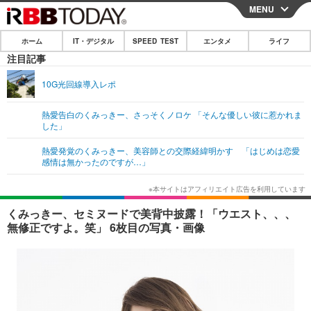
MENU
CLOSE
ホーム
IT・デジタル
SPEED TEST
エンタメ
ライフ
ホーム
注目記事
IT・デジタル
10G光回線導入レポ
IT・デジタルTOP
スマートフォン
SPEED TEST
熱愛告白のくみっきー、さっそくノロケ 「そんな優しい彼に惹かれま
した」
ネタ
ガジェット・ツール
エンタメ
熱愛発覚のくみっきー、美容師との交際経緯明かす 「はじめは恋愛
ショッピング
その他
感情は無かったのですが…」
エンタメTOP
映画・ドラマ
ライフ
韓流・K-POP
韓国・芸能
ライフTOP
グルメ
リリース一覧
くみっきー、セミヌードで美背中披露！「ウエスト、、、
音楽
スポーツ
ペット
ショッピング
無修正ですよ。笑」 6枚目の写真・画像
プッシュ通知の停止方法
グラビア
ブログ
その他
ショッピング
その他