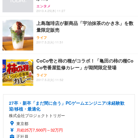
エンタメ
2013.4.25(木) 11:27
上島珈琲店が新商品「宇治抹茶のかき氷」を数
量限定販売
ライフ
2017.5.2(火) 11:51
CoCo壱と柿の種がコラボ！「亀田の柿の種Co
Co壱番屋監修カレー」が期間限定登場
ライフ
2017.5.2(火) 11:52
27卒・新卒「まだ間に合う」PCゲームエンジニア/未経験歓
迎/移植・最適化
株式会社プロジェクトトリガー
東京都
月給25万7,500円～32万円
正社員