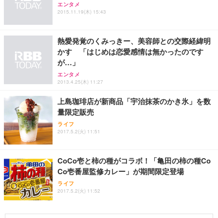
エンタメ
2015.11.19(木) 15:43
熱愛発覚のくみっきー、美容師との交際経緯明
かす 「はじめは恋愛感情は無かったのです
が…」
エンタメ
2013.4.25(木) 11:27
上島珈琲店が新商品「宇治抹茶のかき氷」を数
量限定販売
ライフ
2017.5.2(火) 11:51
CoCo壱と柿の種がコラボ！「亀田の柿の種Co
Co壱番屋監修カレー」が期間限定登場
ライフ
2017.5.2(火) 11:52