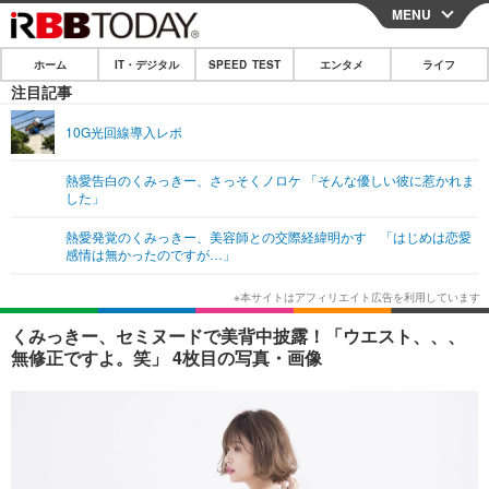
MENU
CLOSE
ホーム
IT・デジタル
SPEED TEST
エンタメ
ライフ
ホーム
注目記事
IT・デジタル
10G光回線導入レポ
IT・デジタルTOP
スマートフォン
SPEED TEST
熱愛告白のくみっきー、さっそくノロケ 「そんな優しい彼に惹かれま
した」
ネタ
ガジェット・ツール
エンタメ
熱愛発覚のくみっきー、美容師との交際経緯明かす 「はじめは恋愛
ショッピング
その他
感情は無かったのですが…」
エンタメTOP
映画・ドラマ
ライフ
韓流・K-POP
韓国・芸能
ライフTOP
グルメ
リリース一覧
くみっきー、セミヌードで美背中披露！「ウエスト、、、
音楽
スポーツ
ペット
ショッピング
無修正ですよ。笑」 4枚目の写真・画像
プッシュ通知の停止方法
グラビア
ブログ
その他
ショッピング
その他