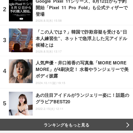
Google Pixel 11シリーズ、8月12日から予約
開始「Pixel 11 Pro Fold」も公式ティザーで
登場
2026.8.5(水) 15:58
「この人では？」韓国で詐欺容疑を受ける“日
本人練習生”、ネットで急浮上した元アイドル
候補とは
2026.8.5(水) 13:17
人気声優・井口裕香の写真集「MORE MORE
MORE」が4刷決定！ 水着やランジェリーで美
ボディ披露
2024.10.11(金) 19:15
あの注目アイドルがランジェリー姿に！話題の
グラビアBEST20
2022.2.15(火) 12:11
ランキングをもっと見る