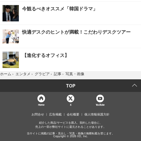
今観るべきオススメ「韓国ドラマ」
快適デスクのヒントが満載！こだわりデスクツアー
【進化するオフィス】
写真・画像
ホーム
›
エンタメ
›
グラビア
›
記事
›
TOP
Home
X
YouTube
お問合せ
広告掲載
会社概要
個人情報保護方針
紹介した商品/サービスを購入、契約した場合に、
売上の一部が弊社サイトに還元されることがあります。
当サイトに掲載の記事・見出し・写真・画像の無断転載を禁じます。
Copyright © 2026 IID, Inc.