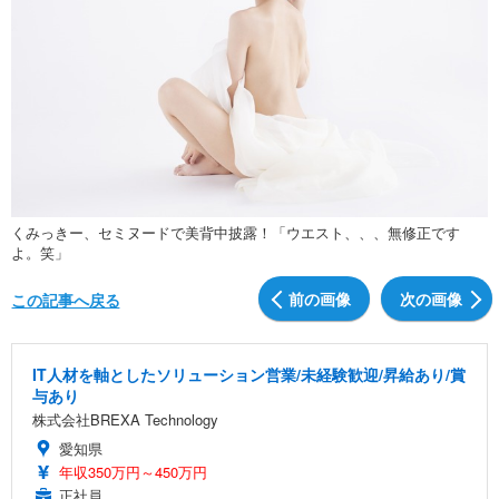
くみっきー、セミヌードで美背中披露！「ウエスト、、、無修正です
よ。笑」
前の画像
次の画像
この記事へ戻る
IT人材を軸としたソリューション営業/未経験歓迎/昇給あり/賞
与あり
株式会社BREXA Technology
愛知県
年収350万円～450万円
正社員