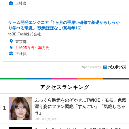
正社員
ゲーム開発エンジニア「1ヶ月の手厚い研修で基礎からしっか
り学べる環境」/残業ほぼなし/賞与年1回
toBE Tech株式会社
東京都
月給25万円～30万円
正社員
Sponsored by
アクセスランキング
ふっくら胸元をのぞかせ…TWICE・モモ、色気
漂う姿にファン悶絶「すんごい」「気絶しちゃ
う」
2026.8.6(木) 6:47