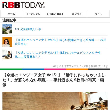
CLOSE
ホーム
IT・デジタル
SPEED TEST
エンタメ
ライフ
ホーム
注目記事
IT・デジタル
10G光回線導入レポ
IT・デジタルTOP
スマートフォン
【今週のエンジニア女子 Vol.50】新しい提案ができる醍醐味……福田
絵里さん
ネタ
ガジェット・ツール
【今週のエンジニア女子 Vol.48】日本のスモールビジネスを活性
ショッピング
その他
化……後藤麻衣さん
SPEED TEST
【今週のエンジニア女子 Vol.51】「勝手に作っちゃいまし
エンタメ
た！」が怒られない環境……磯村遥さん 9枚目の写真・画
像
エンタメTOP
映画・ドラマ
韓流・K-POP
韓国・芸能
音楽
スポーツ