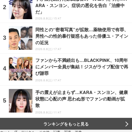
ARA・スンヨン、症状の悪化を告白「治療中
だ」
2026.8.8(土) 15:47
同性との“密着写真”が拡散…薬物使用で有罪、
男性への性的暴行疑惑もあった俳優ユ・アイン
の近況
2026.8.8(土) 17:47
ファンから不満続出も…BLACKPINK、10周年
にメンバー全員が集結！ジスがライブ配信で再
び謝罪
2026.8.8(土) 17:47
手の震えが止まらず…KARA・スンヨン、健康
状態に心配の声 思わぬ形でファンの動画が拡
散
2026.8.8(土) 11:47
ランキングをもっと見る
写真・画像