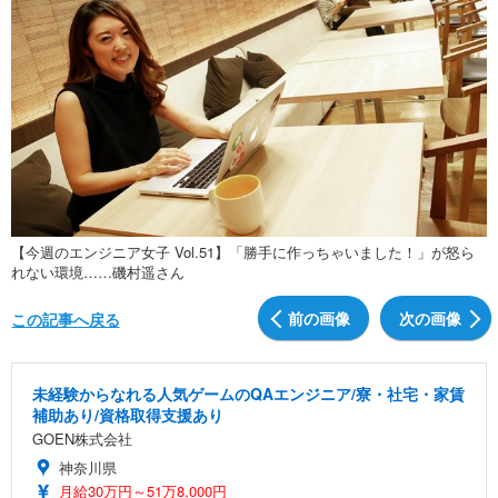
グラビア
ブログ
ショッピング
その他
ライフ
ライフTOP
グルメ
ペット
ショッピング
その他
【今週のエンジニア女子 Vol.51】「勝手に作っちゃいました！」が怒ら
れない環境……磯村遥さん
リリース一覧
前の画像
次の画像
この記事へ戻る
プッシュ通知の停止方法
未経験からなれる人気ゲームのQAエンジニア/寮・社宅・家賃
補助あり/資格取得支援あり
GOEN株式会社
神奈川県
月給30万円～51万8,000円