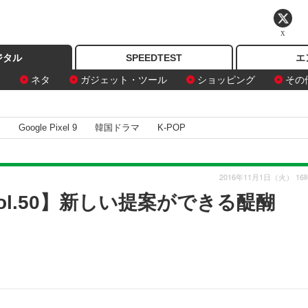
X
ジタル
SPEEDTEST
エ
ン
ネタ
ガジェット・ツール
ショッピング
その
I
Google Pixel 9
韓国ドラマ
K-POP
2016年11月1日（火） 16
ol.50】新しい提案ができる醍醐