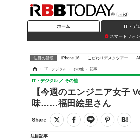
ホーム
IT・デ
スマートフォ
注目の話題
iPhone 16
こだわりデスクツアー
A
ホーム
›
IT・デジタル
›
その他
›
記事
IT・デジタル
その他
【今週のエンジニア女子 V
味……福田絵里さん
注目記事