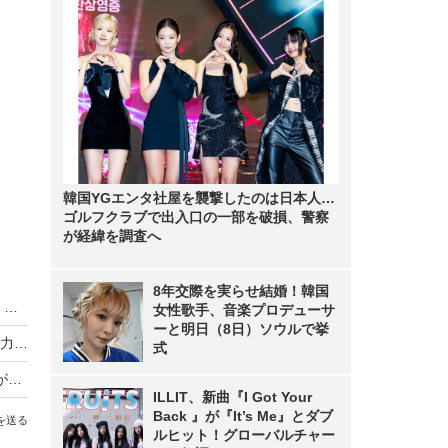
韓国YGエンタ社屋を襲撃したのは日本人…
ゴルフクラブで出入口の一部を破損、警察
が経緯を調査へ
8年交際を実らせ結婚！韓国
【エンジニア女子】 ユーザーの感想や意見を聞く度に感じるやりがい！アマチュア無線のソフト開発で活躍の利根川柚葉さん
女性歌手、音楽プロデューサ
ーと明日（8日）ソウルで挙
【エンジニア女子】誰かの「道」を作ることに魅力を感じエンジニアに！…生方桜子さん
式
【エンジニア女子】女性のエンジニア転職は8割が収入アップ！転職者の96%が高い満足度を実感
ILLIT、新曲『I Got Your
Back 』が『It’s Me』とダブ
を送る
ルヒット！グローバルチャー