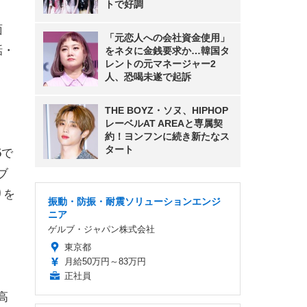
トで好調
面
「元恋人への会社資金使用」
話・
をネタに金銭要求か…韓国タ
レントの元マネージャー2
人、恐喝未遂で起訴
THE BOYZ・ソヌ、HIPHOP
レーベルAT AREAと専属契
約！ヨンフンに続き新たなス
タート
5で
ブ
りを
振動・防振・耐震ソリューションエンジ
ニア
ゲルブ・ジャパン株式会社
東京都
月給50万円～83万円
正社員
高