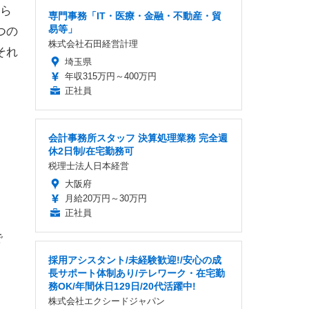
ら
専門事務「IT・医療・金融・不動産・貿
易等」
つの
株式会社石田経営計理
それ
埼玉県
年収315万円～400万円
正社員
会計事務所スタッフ 決算処理業務 完全週
休2日制/在宅勤務可
税理士法人日本経営
大阪府
月給20万円～30万円
正社員
で
採用アシスタント/未経験歓迎!/安心の成
長サポート体制あり/テレワーク・在宅勤
務OK/年間休日129日/20代活躍中!
株式会社エクシードジャパン