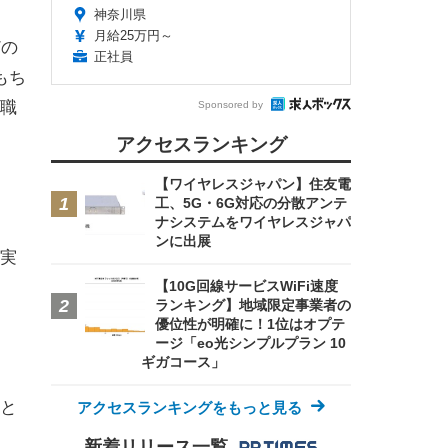
神奈川県
月給25万円～
どの
正社員
もち
職
Sponsored by
アクセスランキング
【ワイヤレスジャパン】住友電
工、5G・6G対応の分散アンテ
ナシステムをワイヤレスジャパ
ンに出展
実
【10G回線サービスWiFi速度
ランキング】地域限定事業者の
優位性が明確に！1位はオプテ
ージ「eo光シンプルプラン 10
ギガコース」
と
アクセスランキングをもっと見る
新着リリース一覧