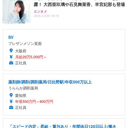
露！ 大西亜玖璃や石見舞菜香、羊宮妃那も登場
エンタメ
2025.4.3(木) 18:19
SV
プレザンメゾン箕面
大阪府
月給29万5,000円～
正社員
薬剤師/調剤/調剤薬局/日比野駅/年収500万以上
うららか調剤薬局
愛知県
年収550万円～600万円
正社員
「スピード内定」昇給・賞与あり・年間休日120日以上/働き