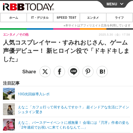
MENU
CLOSE
ホーム
IT・デジタル
SPEED TEST
エンタメ
ライフ
ホーム
IT・デジタル
エンタメ
その他
2025.5.30（金）17:58
人気コスプレイヤー・すみれおじさん、ゲーム
IT・デジタルTOP
スマートフォン
SPEED TEST
声優デビュー！ 新ヒロイン役で「ドキドキしま
ネタ
ガジェット・ツール
した」
エンタメ
ショッピング
その他
エンタメTOP
映画・ドラマ
ライフ
韓流・K-POP
韓国・芸能
注目記事
ライフTOP
グルメ
リリース一覧
音楽
スポーツ
10G光回線導入レポ
ペット
ショッピング
プッシュ通知の停止方法
グラビア
ブログ
その他
えなこ「カフェ行って何するんですか？」 超インドアな生活にアイン
シュタイン驚き
ショッピング
その他
えなこ、バースデーイベントに感無量！ 会場には『刃牙』作者の姿も
「2年連続でお祝いに来てくれるなんて…」