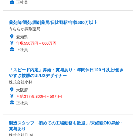
正社員
薬剤師/調剤/調剤薬局/日比野駅/年収500万以上
うららか調剤薬局
愛知県
年収550万円～600万円
正社員
「スピード内定」昇給・賞与あり・年間休日120日以上/働き
やすさ抜群のUI/UXデザイナー
株式会社小林
大阪府
月給31万9,800円～50万円
正社員
製造スタッフ「初めての工場勤務も歓迎」/未経験OK/昇給・
賞与あり
株式会社ELM