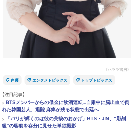
《ハララ書房》
声優
エンタメトピックス
トップトピックス
【注目記事】
>
BTSメンバーからの借金に飲酒運転...自粛中に脳出血で倒
れた韓国芸人、退院 麻痺が残る状態で出廷へ
>
「パリが輝くのは彼の美貌のおかげ」BTS・JIN、“彫刻
級”の容貌を存分に見せた単独撮影