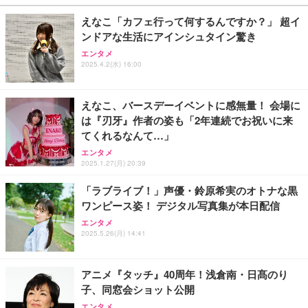
Me SSD 2TB Windows 11 Home CX200M ホワイト
￥949
￥949
￥222,000
えなこ「カフェ行って何するんですか？」 超イ
ンドアな生活にアインシュタイン驚き
Lightning to 3.5mm イヤホンジャック 変換 MFi認
Lightning to 3.5mm イヤホンジャック 変換 MFi認
【整備済み品】Lenovo ThinkCentre M75s Gen2 Ry
エンタメ
証 【ハイレゾ音質】 内蔵DAC 遅延なし 48ビット/9
証 【ハイレゾ音質】 内蔵DAC 遅延なし 48ビット/9
zen 5 PRO 3400G メモリ16GB SSD256GB Window
2025.4.2(水) 16:00
6KHz 音量調節対応
6KHz 音量調節対応
s11 Pro MS Office 2021 Type-C Wi-Fi Bluetooth D
VD搭載 デスクトップPC
￥999
￥999
￥37,760
えなこ、バースデーイベントに感無量！ 会場に
は『刃牙』作者の姿も「2年連続でお祝いに来
【HIFI音質】iphone イヤホンジャック ライトニン
【HIFI音質】iphone イヤホンジャック ライトニン
【整備済み品】 ゲーミングPC デスクトップ タワー
てくれるなんて…」
グ イヤホン 変換 MFI認証 4極 内蔵DAC 遅延なし 音
グ イヤホン 変換 MFI認証 4極 内蔵DAC 遅延なし 音
型 UNITCOM biz-h 10世代 Core i7-10700 - RTX 406
量調節/音楽
量調節/音楽
0 8G - 32GBメモリ - 大容量 SSD1.0TB - Windows
エンタメ
11 - ゲームPC - プロ仕様 マウスコンピュータ
2025.1.27(月) 20:39
￥999
￥999
￥169,800
「ラブライブ！」声優・鈴原希実のオトナな黒
ワンピース姿！ デジタル写真集が本日配信
寝ホン 睡眠用イヤホン 寝ながら 痛くない 超軽量2.8
寝ホン 睡眠用イヤホン 寝ながら 痛くない 超軽量2.8
【整備済み品】Dell OptiPlex SFF Plus 7010 デスク
g ASMR推薦 ワイヤレス Bluetooth6.1 柔軟性高 安
g ASMR推薦 ワイヤレス Bluetooth6.1 柔軟性高 安
トップPC Core i5-13500 DDR4 メモリ32GB SSD51
エンタメ
眠 仕事 ブルー
眠 仕事 ブルー
2GB+HDD1TB MS Office 2021 DisplayPort/HDMI U
2025.5.26(月) 14:41
SB3.2 有線LAN 省スペース ビジネスPC/Wi-Fi USB
￥2,682
￥2,682
￥114,800
アダプター付
アニメ『タッチ』40周年！浅倉南・日髙のり
子、同窓会ショット公開
エンタメ