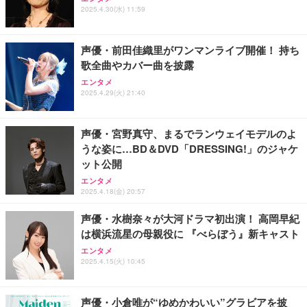
2025.4.30(水) 11:59
声優・前田佳織里がワンマンライブ開催！ 持ち
歌全曲やカバー曲を披露
エンタメ
2025.4.29(火) 21:40
声優・宮野真守、まるでランウェイモデルのよ
うな姿に…BD＆DVD「DRESSING!」のジャケ
ット公開
エンタメ
2025.4.18(金) 20:57
声優・水樹奈々が大河ドラマ初出演！ 高岡早紀
は横浜流星の母親役に 『べらぼう』新キャスト
エンタメ
2025.4.15(火) 10:45
声優・小倉唯が“ゆめかわいい”グラビアを披