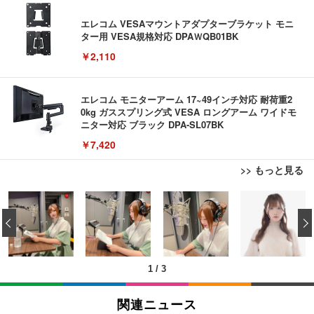
エレコム VESAマウントアダプターブラケット モニ
ター用 VESA規格対応 DPAＷQB01BK
￥2,110
エレコム モニターアーム 17~49インチ対応 耐荷重2
0kg ガススプリング式 VESA ロングアーム ワイドモ
ニター対応 ブラック DPA-SL07BK
￥7,420
>> もっと見る
Bluetoothイヤホン ワイヤレスイヤホン IPX7防水
Bluetoothイヤホン ワイヤレスイヤホン IPX7防水
TITAN GAMING 【メーカー保証1年】【850W GOL
最大60時間再生 2026年最新Bluetooth6.0ブルートゥ
最大60時間再生 2026年最新Bluetooth6.0ブルートゥ
D電源搭載】 ゲーミングPC デスクトップパソコン
‹
ースイヤホン 全音域HIFI音質低遅延接続瞬時 片耳/
ースイヤホン 全音域HIFI音質低遅延接続瞬時 片耳/
GeForce RTX 5060 Ryzen 7 5700X メモリ32GB NV
両耳 WEB会議/運動/ゲーム/通学通勤/スポーツ/音楽
両耳 WEB会議/運動/ゲーム/通学通勤/スポーツ/音楽
Me SSD 2TB Windows 11 Home CX200M ブラック
￥999
￥999
￥222,000
用iPhone/Android対応 (002 black)
用iPhone/Android対応 (002 black)
1
/
3
Grithope イヤホン タイプC【2026新モデル 耐久
Grithope イヤホン タイプC【2026新モデル 耐久
TITAN GAMING 【メーカー保証1年】【850W GOL
性】 有線イヤホン マイク付き HiFi音質 ノイズ低減
性】 有線イヤホン マイク付き HiFi音質 ノイズ低減
D電源搭載】 ゲーミングPC デスクトップパソコン
関連ニュース
重低音 遅延なし
重低音 遅延なし
GeForce RTX 5060 Ryzen 7 5700X メモリ32GB NV