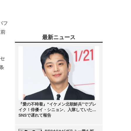
パフ
駅前
最新ニュース
セ
条
『愛の不時着』“イケメン北朝鮮兵”でブレ
イク！俳優イ・シニョン、入隊していた…
SNSで遅れて報告