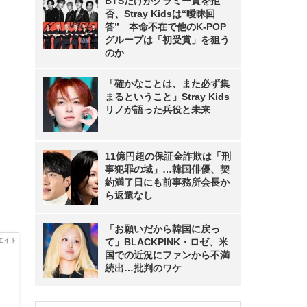
BTSだけがグラミー賞を拒
否、Stray Kidsは“曖昧回
答” 本命不在で他のK-POP
グループは「初受賞」を狙う
のか
「確かなことは、また必ず集
まるということ」Stray Kids
リノが語った兵役と未来
11億円超の保証金詐欺は「刑
事犯罪の域」…韓国俳優、契
約満了日にも前事務所会長か
ら返還なし
「お願いだから韓国に戻っ
て」BLACKPINK・ロゼ、米
国での近況にファンから不満
続出…批判のワケ