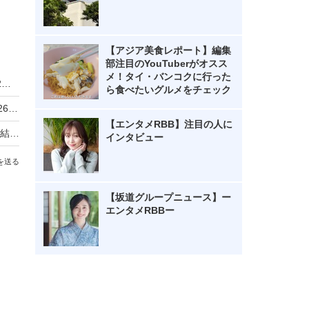
【アジア美食レポート】編集
部注目のYouTuberがオスス
メ！タイ・バンコクに行った
「ご当地かき氷祭」大分で初開催！日本を含む12の国と地域の味、30種以上が集結
ら食べたいグルメをチェック
ハーゲンダッツ「夏に食べたい」新作1位は？2026年ランキング調査が結果発表
【エンタメRBB】注目の人に
池袋東武に滋賀・京都・福井・大阪のグルメが集結！近江牛弁当や羽二重餅スイーツも
インタビュー
を送る
【坂道グループニュース】ー
エンタメRBBー