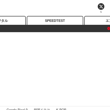
X
ジタル
SPEEDTEST
エ
I
Google Pixel 9
韓国ドラマ
K-POP