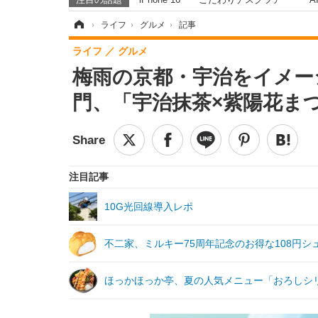
ホーム
›
ライフ
›
グルメ
›
記事
ライフ
グルメ
梅雨の京都・宇治をイメー
門、「宇治抹茶×紫陽花まつ
注目記事
10G光回線導入レポ
不二家、ミルキー75周年記念のお得な108円
ほっかほっか亭、夏の人気メニュー「おろしシリ