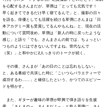
を心配するさんまだが、草彅は「とっても元気です！
早く起きてできるだけ早く寝てるんで」と、撮影の日々
を語る。俳優としても活躍を続ける草彅にさんまは「日
本アカデミー賞も受賞してるんやもんね」と、現在の活
動について質問攻め。草彅は「新人の時に戻ったような
感じ」と語り「でも、さんまさんの前では、ちょっとい
つものようにはできないんですよね。世代なんで
（笑）」と和やかに2人っきりのトークが続く。
その後、さんまが「あの日のことは忘れもしない」
と、ある番組で共演した時に「こいつらバラエティーで
成功するわ……」と確信したという、かつてのエピソー
ドを明かす。
また、ギターが趣味の草彅が即興で弾き語りを生披
露。「さんまの～、まんまだよ～」と歌う草彅に、さん