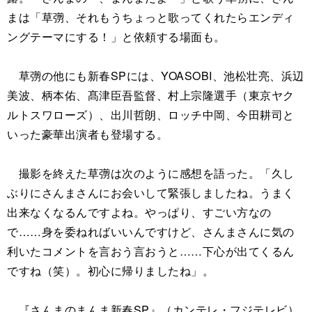
まは「草彅、それもうちょっと歌ってくれたらエンディ
ングテーマにする！」と依頼する場面も。
草彅の他にも新春SPには、YOASOBI、池松壮亮、浜辺
美波、柄本佑、髙津臣吾監督、村上宗隆選手（東京ヤク
ルトスワローズ）、出川哲朗、ロッチ中岡、今田耕司と
いった豪華出演者も登場する。
撮影を終えた草彅は次のように感想を語った。「久し
ぶりにさんまさんにお会いして緊張しましたね。うまく
出来なくなるんですよね。やっぱり、すごい方なの
で……身を委ねればいいんですけど、さんまさんに気の
利いたコメントを言おう言おうと……下心が出てくるん
ですね（笑）。初心に帰りましたね」。
『さんまのまんま新春SP』（カンテレ・フジテレビ）