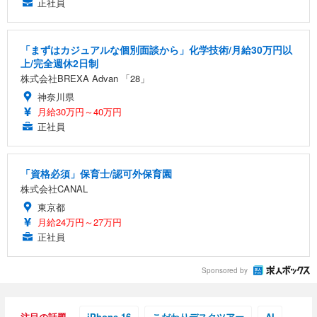
正社員
「まずはカジュアルな個別面談から」化学技術/月給30万円以
上/完全週休2日制
株式会社BREXA Advan 「28」
神奈川県
月給30万円～40万円
正社員
「資格必須」保育士/認可外保育園
株式会社CANAL
東京都
月給24万円～27万円
正社員
Sponsored by
注目の話題
iPhone 16
こだわりデスクツアー
AI