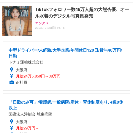
TikTokフォロワー数46万人超の大熊杏優、オー
ル水着のデジタル写真集発売
エンタメ
2022.12.25(日) 16:16
中型ドライバー/未経験/大手企業/年間休日120日/賞与40万円/
日勤
トナミ運輸株式会社
大阪府
月給24万5,850円～38万円
正社員
「日勤のみ可」/看護師/一般病院/産休・育休制度あり, 4週8休
以上
医療法人津樹会 城東病院
大阪府
月給29万円～