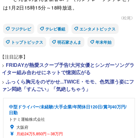
は1月2日15時15分～18時放送。
《松尾》
フジテレビ
テレビ番組
エンタメトピックス
トップトピックス
明石家さんま
年末年始
【注目記事】
>
FRIDAYが熱愛スクープ予告!大河女優とシンガーソングラ
イター組み合わせにネットで憶測広がる
>
ふっくら胸元をのぞかせ...TWICE・モモ、色気漂う姿にフ
ァン悶絶「すんごい」「気絶しちゃう」
中型ドライバー/未経験/大手企業/年間休日120日/賞与40万円/
日勤
トナミ運輸株式会社
大阪府
月給24万5,850円～38万円