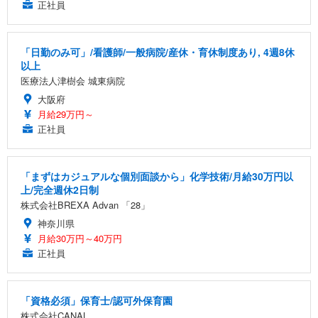
正社員
「日勤のみ可」/看護師/一般病院/産休・育休制度あり, 4週8休
以上
医療法人津樹会 城東病院
大阪府
月給29万円～
正社員
「まずはカジュアルな個別面談から」化学技術/月給30万円以
上/完全週休2日制
株式会社BREXA Advan 「28」
神奈川県
月給30万円～40万円
正社員
「資格必須」保育士/認可外保育園
株式会社CANAL