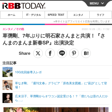
MENU
CLOSE
ホーム
IT・デジタル
SPEED TEST
エンタメ
ライフ
ホーム
IT・デジタル
エンタメ
その他
2022.12.26（月）11:52
草彅剛、7年ぶりに明石家さんまと共演！『さ
IT・デジタルTOP
スマートフォン
SPEED TEST
んまのまんま新春SP』出演決定
ネタ
ガジェット・ツール
エンタメ
ショッピング
その他
エンタメTOP
映画・ドラマ
ライフ
注目記事
韓流・K-POP
韓国・芸能
ライフTOP
グルメ
リリース一覧
10G光回線導入レポ
音楽
スポーツ
ペット
ショッピング
プッシュ通知の停止方法
草なぎ剛、『週刊文春』グラビア「原色美女図鑑」に“凪沙”として登
場！
グラビア
ブログ
その他
広末涼子、草彅剛からオワコン認定受ける！？「僕たちは昔の人だか
ショッピング
その他
ら…」