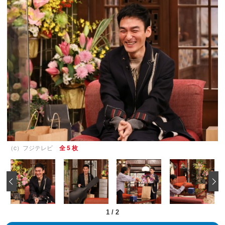
（c）フジテレビ
全 5 枚
‹
1
/
2