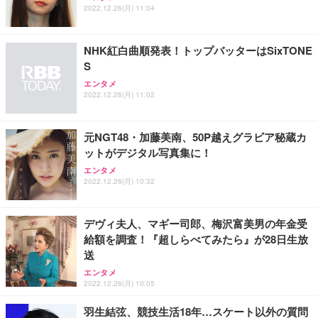
2022.12.26(月) 11:04
NHK紅白曲順発表！トップバッターはSixTONE
S
エンタメ
2022.12.26(月) 11:02
元NGT48・加藤美南、50P越えグラビア秘蔵カ
ットがデジタル写真集に！
エンタメ
2022.12.26(月) 10:32
デヴィ夫人、マギー司郎、梅沢富美男の年金受
給額を調査！『超しらべてみたら』が28日生放
送
エンタメ
2022.12.26(月) 10:05
羽生結弦、競技生活18年…スケート以外の質問