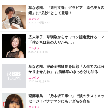
￥27,999
￥3,234
￥109,572
草なぎ剛、『週刊文春』グラビア「原色美女図
鑑」に“凪沙”として登場！
Sezlife オフィスチェア デスクチェア 疲れない テレ
【純正品】27"ゲーミングモニター DualSense 充電
ネオ・ルーライフ ネオ・オムツ L 中型犬用 26枚入
エンタメ
ワーク チェア 強化バックレスト 30度ロッキング機
2020.9.14(月) 9:13
フック付き（CFI-ZDM1J）
り 単品
能 人間工学 椅子 腰サポート 90度跳ね上げ式アーム
レスト 3Dヘッドレスト ハンガー付き 高反発クッシ
￥49,979
￥1,800
￥7,680
ョン PCチェア 通気性メッシュ ゲーミング/勉強/事
広末涼子、草彅剛からオワコン認定受ける！？
務用 おしゃれ パソコンチェア (ブラック)
「僕たちは昔の人だから…」
Sezlife オフィスチェア デスクチェア 疲れない テレ
【整備済み品】Dell E2724HS 27インチ 液晶モニタ
Smart Basic(スマートベーシック) 【Amazon.co.jp
エンタメ
ワーク チェア 強化バックレスト 30度ロッキング機
ー フルHD（1920×1080）VA 非光沢 HDMI/DisplayP
限定】 Smart Basic アイリスオーヤマ ペットシーツ
2022.4.2(土) 6:00
能 人間工学 椅子 腰サポート 90度跳ね上げ式アーム
ort/VGA スピーカー内蔵 高さ調整 スイベル VESA対
超厚型 お徳用 ワイド 100枚入 (x 1) (ケース販売)
レスト 3Dヘッドレスト ハンガー付き 高反発クッシ
応 ComfortView ビジネス向け
￥7,680
￥15,800
￥3,670
ョン PCチェア 通気性メッシュ ゲーミング/勉強/事
草なぎ剛、泥酔全裸騒動を回顧「人生てのは分
務用 おしゃれ パソコンチェア (ホワイト)
かりませんね」 お酒解禁のきっかけも語る
ANDWINT オフィスチェア デスクチェア 肘なし メ
【MiniLED/24.5inch/280Hz/FHD】GRAPHT THE S
アイリスオーヤマ ペットシーツ 超厚型 お徳用 レギ
ッシュ 通気性 ランバーサポート付き 腰サポート ガ
HOOTER Gaming Monitor 24” Essential ゲーミン
エンタメ
ュラー 200枚入【Amazon.co.jp限定】
ス圧無段階昇降 360度回転 キャスター付き コンパク
グモニター QD 24.5インチ 1ms FHD 量子ドット 残
2020.10.3(土) 4:30
ト 幅52×奥行58.5×高さ84～96cm テレワーク 在宅
像低減 (3年保証 | 輝点保証 | 日本メーカー)
￥3,731
￥4,139
￥34,980
勤務 ブラック
齋藤飛鳥、『乃木坂工事中』で涙のラストメッ
セージ！バナナマンにもアダ名を命名
エンタメ