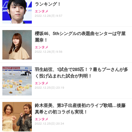
ランキング！
エンタメ
2022.12.26(月) 9:57
櫻坂46、5thシングルの表題曲センターは守屋
麗奈！
エンタメ
2022.12.26(月) 9:56
羽生結弦、1試合で285匹！？最もプーさんが多
く投げ込まれた試合が判明！
エンタメ
2022.12.25(日) 23:19
鈴木亜美、第3子出産後初のライブ歌唱…後藤
真希との初コラボも実現！
エンタメ
2022.12.25(日) 20:34