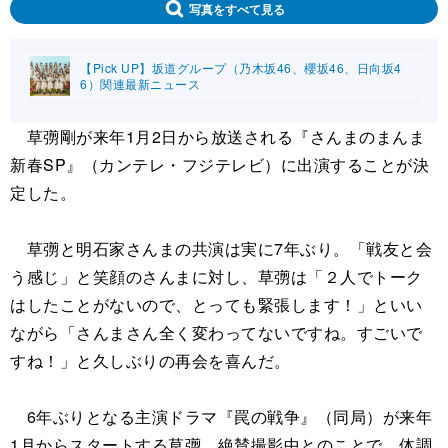
写真をすべて見る
【Pick UP】坂道グループ（乃木坂46、櫻坂46、日向坂4
6）関連最新ニュース
草彅剛が来年1月2日から放送される『さんまのまんま
新春SP』（カンテレ・フジテレビ）に出演することが決
定した。
草彅と明石家さんまの共演は実に7年ぶり。「戦友と会
う感じ」と笑顔のさんまに対し、草彅は「２人でトーク
はしたことがないので、とっても緊張します！」といい
ながら「さんまさん全く変わってないですね。すごいで
すね！」と久しぶりの再会を喜んだ。
6年ぶりとなる主演ドラマ『罠の戦争』（同局）が来年
1月からスタートする草彅。絶賛撮影中とのことで、体調