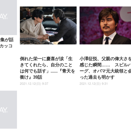
特集が話
カッコ
倒れた栄一に慶喜が涙「生
小澤征悦、父親の偉大さ
きてくれたら、自分のこと
感じた瞬間…… スピル
は何でも話す」......『青天を
ーグ、オバマ元大統領と
衝け』39話
った過去も明かす
2021.12.12(日) 9:37
2021.12.12(日) 9:31