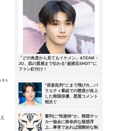
「どの角度から見てもイケメン」&TEAM・
JO、肌の質感まで伝わる“超接近SHOT”に
ファン釘付け！
を送る
“容姿批判”にまで飛び火…バ
ラエティ番組での態度が炎上
した韓国俳優、悪質コメント
相次ぐ
審判に“性接待”か、韓国サッ
え
カー協会に致命的な疑惑浮
上…事実であれば国際的な制