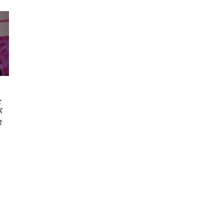
を
バ
会