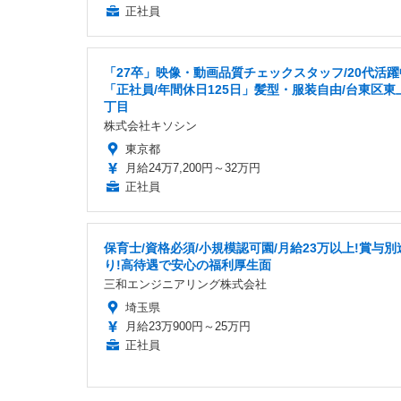
正社員
「27卒」映像・動画品質チェックスタッフ/20代活躍
「正社員/年間休日125日」髪型・服装自由/台東区東
丁目
株式会社キソシン
東京都
月給24万7,200円～32万円
正社員
保育士/資格必須/小規模認可園/月給23万以上!賞与別
り!高待遇で安心の福利厚生面
三和エンジニアリング株式会社
埼玉県
月給23万900円～25万円
正社員