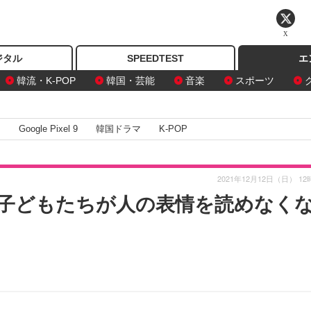
X
ジタル
SPEEDTEST
エ
韓流・K-POP
韓国・芸能
音楽
スポーツ
I
Google Pixel 9
韓国ドラマ
K-POP
2021年12月12日（日） 12
子どもたちが人の表情を読めなく