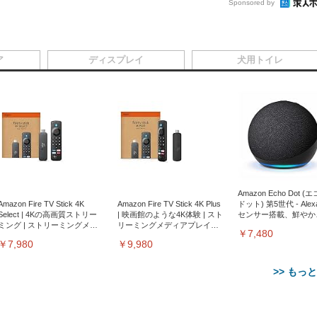
Sponsored by
ア
ディスプレイ
犬用トイレ
Amazon Echo Dot (
Amazon Fire TV Stick 4K
Amazon Fire TV Stick 4K Plus
ドット) 第5世代 - Ale
Select | 4Kの高画質ストリー
| 映画館のような4K体験 | スト
センサー搭載、鮮やか
ミング | ストリーミングメデ
リーミングメディアプレイヤ
サウンド｜チャコール
￥7,480
ィアプレイヤー
ー
￥7,980
￥9,980
>> もっ