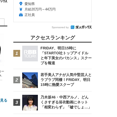
愛知県
月給20万円～44万円
正社員
Sponsored by
アクセスランキング
FRIDAY、明日15時に
「STARTO社トップアイドル
と年下美女のバカンス」スクー
プを報道
エコー
若手美人アナが人気中堅芸人と
xa、
な
ラブラブ同棲！FRIDAY、明日
15時に熱愛スクープ
乃木坂46・中西アルノ、どん
と見る
くさすぎる浴衣動画にネット
「相変わらず」「嘘でしょ…」