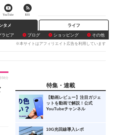
YouTube
RSS
ンタメ
ライフ
グラビア
ブログ
ショッピング
その他
※本サイトはアフィリエイト広告を利用しています
時58分
特集・連載
な
【動画レビュー】注目ガジェ
ットを動画で解説！公式
YouTubeチャンネル
10G光回線導入レポ