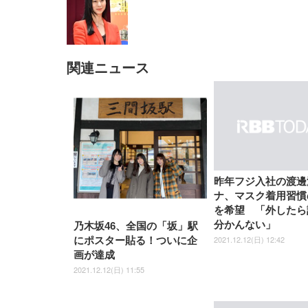
関連ニュース
EIZO ビジネス向けプレミア
EIZO ビジネス向けプレミア
【純
[EdoErgo] オフィスチェア 椅
Amazonベーシック ペットシ
SIHOO B100 オフィスチェア
Amazonベーシック ペットシ
ムモニター | FlexScan
ムモニター | FlexScan
ニタ
子 テレワーク 疲れない 跳ね
ーツ 薄型 レギュラー 1回使い
／デスクチェア メッシュチェ
ーツ 厚型 ワイド 42枚x2袋(84
EV3240X-WT | 31.5型4K
EV2740X-WT | 27.0型4K
ク付
上げ式アームレスト コンパク
捨て 無香料 ホワイト 300枚
ア 人間工学 疲れない ブラッ
枚) ホワイト(吸収面:ライトブ
UHD・USB Type-C・ホワイ
UHD・USB Type-C・ホワイ
ト 約105度ロッキング pc 事務
￥105,595
￥109,572
ク
ルー)
￥4
ト
ト
￥5,699
￥3,373
￥27,999
￥3,234
椅子 360度回転 座面昇降 強化
ナイロン樹脂ベース 通気性メ
ッシュ 在宅ワーク H-
WY01(黒網+黒枠+黒足)
昨年フジ入社の渡邊
ナ、マスク着用習慣
を希望 「外したら
分かんない」
乃木坂46、全国の「坂」駅
2021.12.12(日) 12:42
にポスター貼る！ついに企
画が達成
2021.12.12(日) 11:55