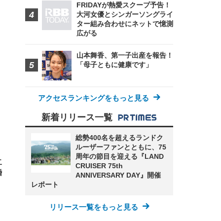
FRIDAYが熱愛スクープ予告！
大河女優とシンガーソングライ
ター組み合わせにネットで憶測
広がる
山本舞香、第一子出産を報告！
FHD】
ェ
ット
「母子ともに健康です」
 メ
レギ
 ゲ
ーサ
ンチ
 ガ
 (3
回
アクセスランキングをもっと見る
ー)
ンパ
高さ
 在
新着リリース一覧
総勢400名を超えるランドク
ルーザーファンとともに、75
周年の節目を迎える『LAND
二
CRUISER 75th
婚
ANNIVERSARY DAY』開催
レポート
リリース一覧をもっと見る