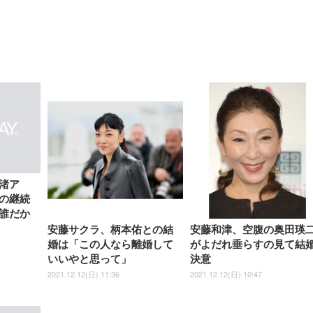
【整備済み品】Dell
【MiniLED/24.5inch/280Hz/
正品】27"ゲーミングモ
ANDWINT オフィスチ
アイリスオーヤマ ペ
Sezlife オフィスチェア デスク
ネオ・ルーライフ ネオ・オム
E2724HS 27インチ 液晶モ
Sezlife オフィスチェア デスク
Smart Basic(スマートベーシ
GRAPHT THE SHOOTER
ー DualSense 充電フッ
ア デスクチェア 肘なし
シーツ 超厚型 お徳用 
チェア 疲れない テレワーク
ツ L 中型犬用 26枚入り 単品
ニター フル
チェア 疲れない テレワーク
ック) 【Amazon.co.jp限定】
Gaming Monitor 24” Essential
き（CFI-ZDM1J）
ッシュ 通気性 ランバ
ュラー 200枚入
チェア 強化バックレスト 30
HD（1920×1080）VA 非光
チェア 強化バックレスト 30度
Smart Basic アイリスオーヤマ
ーミングモニター QD 24.5イ
ポート付き 腰サポート
【Amazon.co.jp限定】
￥1,800
￥15,800
￥34,980
9,979
度ロッキング機能 人間工学 椅
沢 HDMI/DisplayPort/VGA
ロッキング機能 人間工学 椅子
ペットシーツ 超厚型 お徳用
￥4,139
￥3,731
1ms FHD 量子ドット 残像低減
ス圧無段階昇降 360度
￥7,680
￥7,680
￥3,670
子 腰サポート 90度跳ね上げ
スピーカー内蔵 高さ調整 ス
腰サポート 90度跳ね上げ式ア
ワイド 100枚入 (x 1) (ケース
年保証 | 輝点保証 | 日本メーカ
転 キャスター付き コ
式アームレスト 3Dヘッドレス
イベル VESA対応
ームレスト 3Dヘッドレスト
販売)
クト 幅52×奥行58.5×
ト ハンガー付き 高反発クッシ
ComfortView ビジネス向け
ハンガー付き 高反発クッショ
84～96cm テレワーク
ョン PCチェア 通気性メッシ
ン PCチェア 通気性メッシュ
宅勤務 ブラック
ュ ゲーミング/勉強/事務用 お
ゲーミング/勉強/事務用 おし
渚ア
しゃれ パソコンチェア (ブラ
ゃれ パソコンチェア (ホワイ
の継続
ック)
ト)
誰だか
安藤サクラ、柄本佑との結
安藤和津、空腹の奥田瑛
婚は「この人なら離婚して
がよだれ垂らすの見て結
いいやと思って」
決意
2021.12.12(日) 11:36
2021.12.12(日) 10:47