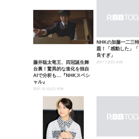
NHKの加藤一二三
題！「感動した」「
良すぎ」
2017.7.2(日) 6:00
藤井聡太竜王、四冠誕生舞
台裏！驚異的な進化を独自
AIで分析も…『NHKスペシ
ャル』
2021.12.12(日) 9:59