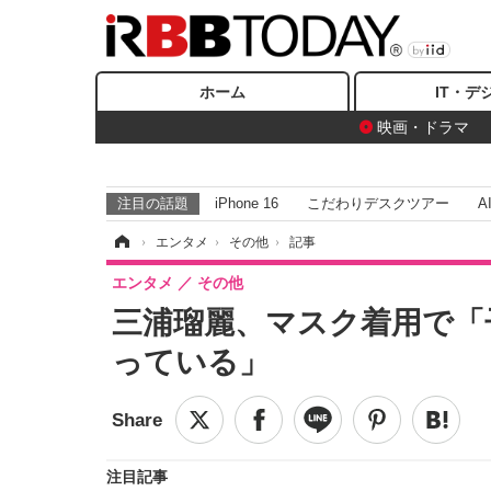
ホーム
IT・デ
映画・ドラマ
注目の話題
iPhone 16
こだわりデスクツアー
A
ホーム
›
エンタメ
›
その他
›
記事
エンタメ
その他
三浦瑠麗、マスク着用で「
っている」
注目記事