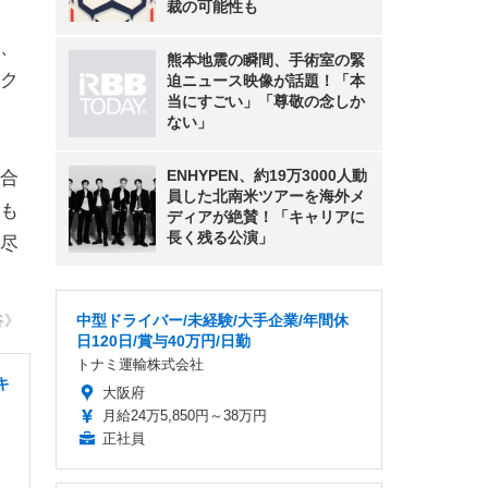
裁の可能性も
、
熊本地震の瞬間、手術室の緊
ク
迫ニュース映像が話題！「本
当にすごい」「尊敬の念しか
ない」
ENHYPEN、約19万3000人動
合
員した北南米ツアーを海外メ
も
ディアが絶賛！「キャリアに
長く残る公演」
尽
谷》
中型ドライバー/未経験/大手企業/年間休
日120日/賞与40万円/日勤
トナミ運輸株式会社
キ
大阪府
月給24万5,850円～38万円
正社員