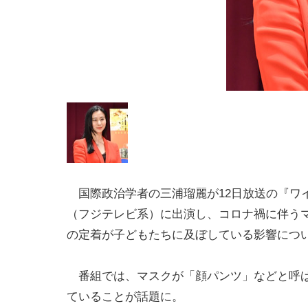
国際政治学者の三浦瑠麗が12日放送の『ワ
（フジテレビ系）に出演し、コロナ禍に伴う
の定着が子どもたちに及ぼしている影響につ
番組では、マスクが「顔パンツ」などと呼ば
ていることが話題に。