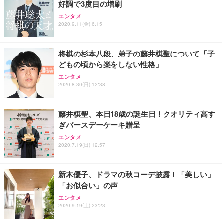
好調で3度目の増刷
Sezlife オフィスチェア デスクチェア 疲れない テレ
【純正品】27"ゲーミングモニター DualSense 充電
ネオ・ルーライフ ネオ・オムツ L 中型犬用 26枚入
エンタメ
ワーク チェア 強化バックレスト 30度ロッキング機
フック付き（CFI-ZDM1J）
り 単品
2020.9.11(金) 6:15
能 人間工学 椅子 腰サポート 90度跳ね上げ式アーム
レスト 3Dヘッドレスト ハンガー付き 高反発クッシ
￥49,979
￥1,800
￥7,680
ョン PCチェア 通気性メッシュ ゲーミング/勉強/事
将棋の杉本八段、弟子の藤井棋聖について「子
務用 おしゃれ パソコンチェア (ブラック)
どもの頃から楽をしない性格」
Sezlife オフィスチェア デスクチェア 疲れない テレ
【整備済み品】Dell E2724HS 27インチ 液晶モニタ
Smart Basic(スマートベーシック) 【Amazon.co.jp
エンタメ
ワーク チェア 強化バックレスト 30度ロッキング機
ー フルHD（1920×1080）VA 非光沢 HDMI/DisplayP
限定】 Smart Basic アイリスオーヤマ ペットシーツ
2020.8.30(日) 12:38
能 人間工学 椅子 腰サポート 90度跳ね上げ式アーム
ort/VGA スピーカー内蔵 高さ調整 スイベル VESA対
超厚型 お徳用 ワイド 100枚入 (x 1) (ケース販売)
レスト 3Dヘッドレスト ハンガー付き 高反発クッシ
応 ComfortView ビジネス向け
￥7,680
￥15,800
￥3,670
ョン PCチェア 通気性メッシュ ゲーミング/勉強/事
藤井棋聖、本日18歳の誕生日！クオリティ高す
務用 おしゃれ パソコンチェア (ホワイト)
ぎバースデーケーキ贈呈
ANDWINT オフィスチェア デスクチェア 肘なし メ
【MiniLED/24.5inch/280Hz/FHD】GRAPHT THE S
アイリスオーヤマ ペットシーツ 超厚型 お徳用 レギ
ッシュ 通気性 ランバーサポート付き 腰サポート ガ
HOOTER Gaming Monitor 24” Essential ゲーミン
エンタメ
ュラー 200枚入【Amazon.co.jp限定】
ス圧無段階昇降 360度回転 キャスター付き コンパク
グモニター QD 24.5インチ 1ms FHD 量子ドット 残
2020.7.19(日) 12:57
ト 幅52×奥行58.5×高さ84～96cm テレワーク 在宅
像低減 (3年保証 | 輝点保証 | 日本メーカー)
￥3,731
￥4,139
￥34,980
勤務 ブラック
新木優子、ドラマの秋コーデ披露！「美しい」
「お似合い」の声
エンタメ
2020.9.19(土) 23:23