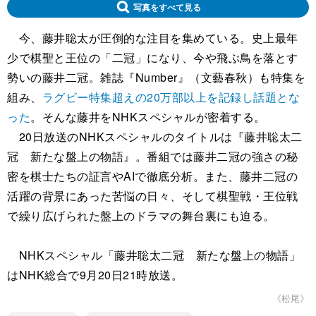
写真をすべて見る
今、藤井聡太が圧倒的な注目を集めている。史上最年
少で棋聖と王位の「二冠」になり、今や飛ぶ鳥を落とす
勢いの藤井二冠。雑誌『Number』（文藝春秋）も特集を
組み、
ラグビー特集超えの20万部以上を記録し話題とな
った
。そんな藤井をNHKスペシャルが密着する。
20日放送のNHKスペシャルのタイトルは『藤井聡太二
冠 新たな盤上の物語』。番組では藤井二冠の強さの秘
密を棋士たちの証言やAIで徹底分析。また、藤井二冠の
活躍の背景にあった苦悩の日々、そして棋聖戦・王位戦
で繰り広げられた盤上のドラマの舞台裏にも迫る。
NHKスペシャル「藤井聡太二冠 新たな盤上の物語」
はNHK総合で9月20日21時放送。
《松尾》