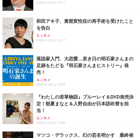
2020.9.19(土) 16:17
和田アキ子、黄斑変性症の再手術を受けたこと
を告白
エンタメ
2020.9.19(土) 16:17
落語家入門、大恋愛…若き日の明石家さんまの
足跡をたどる『明石家さんまヒストリー』発
売！
エンタメ
2020.9.19(土) 15:29
『わたしの若草物語』ブルーレイ＆DVD発売決
定！朝夏まなと＆入野自由が日本語吹替を担
当！
エンタメ
2020.9.19(土) 14:26
マツコ・デラックス、幻の芸名明かす 最終候