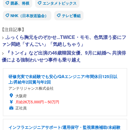
囲碁、将棋
エンタメトピックス
NHK（日本放送協会）
テレビ番組
【注目記事】
>
ふっくら胸元をのぞかせ...TWICE・モモ、色気漂う姿にフ
ァン悶絶「すんごい」「気絶しちゃう」
>
『トンイ』など出演の46歳韓国女優、9月に結婚へ 共演俳
優による強制わいせつ事件も乗り越え
研修充実で未経験でも安心/QAエンジニア/年間休日125日以
上/昇給年2回賞与年2回
アンテリジャンス株式会社
大阪府
月給26万5,000円～50万円
正社員
インフラエンジニアサポート/運用保守・監視業務補助/未経験