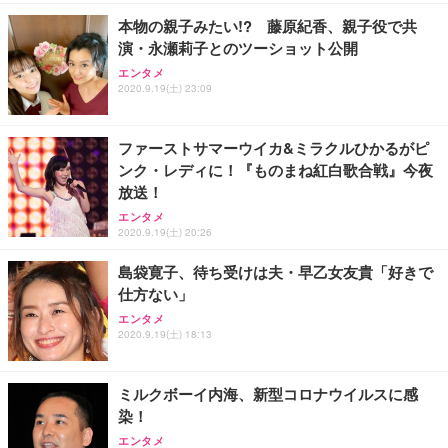
本物の親子みたい!? 藤原紀香、親子役で共
演・永瀬莉子とのツーショット公開
エンタメ
2020.9.19(土) 23:09
ファーストサマーウイカ&ミラクルひかるがピ
ンク・レディに！『ものまね紅白歌合戦』今夜
放送！
エンタメ
2020.9.19(土) 20:26
島袋寛子、待ち受けは夫・早乙女友貴「好きで
仕方ない」
エンタメ
2020.9.19(土) 18:13
ミルクボーイ内海、新型コロナウイルスに感
染！
エンタメ