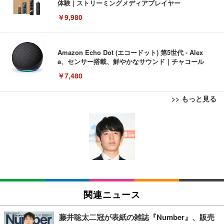
体験 | ストリーミングメディアプレイヤー
￥9,980
Amazon Echo Dot (エコードット) 第5世代 - Alex
a、センサー搭載、鮮やかなサウンド｜チャコール
￥7,480
>> もっと見る
[EdoErgo] オフィスチェア 椅子 テレワーク 疲れな
EIZO ビジネス向けプレミアムモニター | FlexScan
Amazonベーシック ペットシーツ 薄型 レギュラー 1
い 跳ね上げ式アームレスト コンパクト 約105度ロッ
EV3240X-WT | 31.5型4K UHD・USB Type-C・ホワ
回使い捨て 無香料 ホワイト 300枚
キング pc 事務椅子 360度回転 座面昇降 強化ナイロ
イト
ン樹脂ベース 通気性メッシュ 在宅ワーク H-WY01
￥3,373
￥5,699
￥105,595
(黒網+黒枠+黒足)
EIZO ビジネス向けプレミアムモニター | FlexScan
SIHOO B100 オフィスチェア／デスクチェア メッシ
Amazonベーシック ペットシーツ 厚型 ワイド 42枚
EV2740X-WT | 27.0型4K UHD・USB Type-C・ホワ
ュチェア 人間工学 疲れない ブラック
x2袋(84枚) ホワイト(吸収面:ライトブルー)
関連ニュース
イト
￥27,999
￥3,234
￥109,572
藤井聡太二冠が表紙の雑誌『Number』、販売