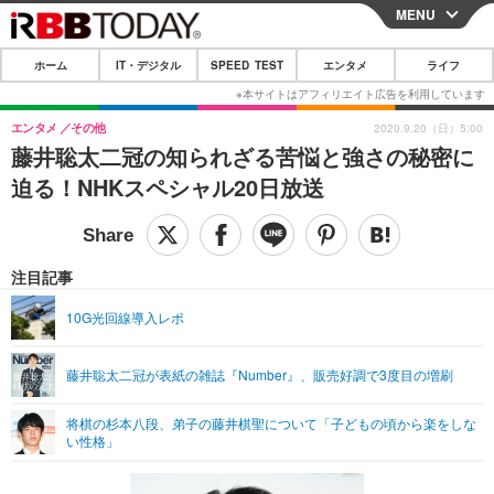
MENU
CLOSE
ホーム
IT・デジタル
SPEED TEST
エンタメ
ライフ
ホーム
IT・デジタル
エンタメ
その他
2020.9.20（日）5:00
藤井聡太二冠の知られざる苦悩と強さの秘密に
IT・デジタルTOP
スマートフォン
SPEED TEST
迫る！NHKスペシャル20日放送
ネタ
ガジェット・ツール
エンタメ
ショッピング
その他
エンタメTOP
映画・ドラマ
ライフ
注目記事
韓流・K-POP
韓国・芸能
ライフTOP
グルメ
リリース一覧
10G光回線導入レポ
音楽
スポーツ
ペット
ショッピング
プッシュ通知の停止方法
藤井聡太二冠が表紙の雑誌『Number』、販売好調で3度目の増刷
グラビア
ブログ
その他
将棋の杉本八段、弟子の藤井棋聖について「子どもの頃から楽をしな
ショッピング
その他
い性格」