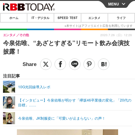
MENU
CLOSE
ホーム
IT・デジタル
SPEED TEST
エンタメ
ライフ
ホーム
IT・デジタル
エンタメ
その他
2020.7.26（日）12:26
今泉佑唯、“あざとすぎる”リモート飲み会演技
IT・デジタルTOP
スマートフォン
SPEED TEST
披露！
ネタ
ガジェット・ツール
エンタメ
ショッピング
その他
エンタメTOP
映画・ドラマ
ライフ
注目記事
韓流・K-POP
韓国・芸能
ライフTOP
グルメ
リリース一覧
10G光回線導入レポ
音楽
スポーツ
ペット
ショッピング
プッシュ通知の停止方法
【インタビュー】今泉佑唯が明かす「欅坂46卒業後の変化」「20代の
目標」……
グラビア
ブログ
その他
ショッピング
その他
今泉佑唯、JK制服姿に「可愛いが止まらない」の声！