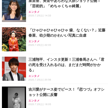
泉里香、美背中あらわな大胆ショット公開！
「芸術的」「めちゃくちゃ綺麗」
エンタメ
2020.7.25(土) 14:33
「ひゃひゃひゃひゃひゃ 歯、なくない？」近藤
春菜、幼少期のかわいい写真に自虐
エンタメ
2020.7.25(土) 22:00
三浦翔平、インスタ更新！三浦春馬さんへ「君
の死を受け入れるのは、まだまだ時間がかか
る」
エンタメ
2020.7.25(土) 20:56
吉川愛がナース姿でピース！『恋つづ』オフシ
ョット公開に反響
エンタメ
2020.7.25(土) 18:05