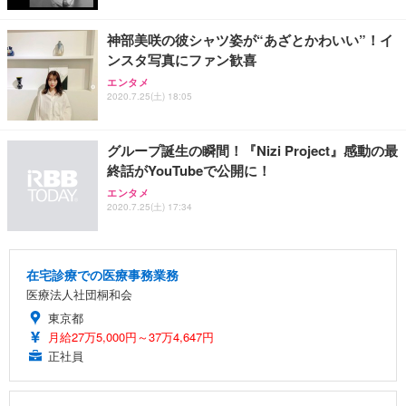
神部美咲の彼シャツ姿が“あざとかわいい”！イ
ンスタ写真にファン歓喜
エンタメ
2020.7.25(土) 18:05
グループ誕生の瞬間！『Nizi Project』感動の最
終話がYouTubeで公開に！
エンタメ
2020.7.25(土) 17:34
在宅診療での医療事務業務
医療法人社団桐和会
東京都
月給27万5,000円～37万4,647円
正社員