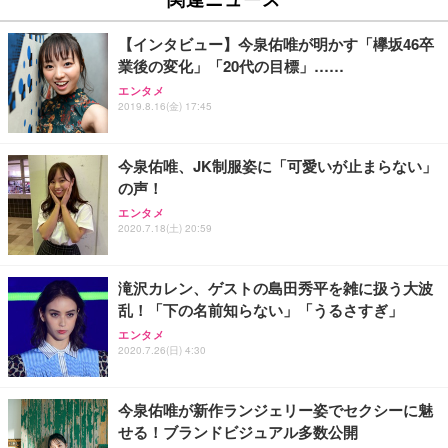
￥27,999
￥3,234
￥109,572
【インタビュー】今泉佑唯が明かす「欅坂46卒
業後の変化」「20代の目標」……
Sezlife オフィスチェア デスクチェア 疲れない テレ
【純正品】27"ゲーミングモニター DualSense 充電
ネオ・ルーライフ ネオ・オムツ L 中型犬用 26枚入
エンタメ
ワーク チェア 強化バックレスト 30度ロッキング機
フック付き（CFI-ZDM1J）
り 単品
2019.8.16(金) 17:45
能 人間工学 椅子 腰サポート 90度跳ね上げ式アーム
レスト 3Dヘッドレスト ハンガー付き 高反発クッシ
￥49,979
￥1,800
￥7,680
ョン PCチェア 通気性メッシュ ゲーミング/勉強/事
今泉佑唯、JK制服姿に「可愛いが止まらない」
務用 おしゃれ パソコンチェア (ブラック)
の声！
Sezlife オフィスチェア デスクチェア 疲れない テレ
【整備済み品】Dell E2724HS 27インチ 液晶モニタ
Smart Basic(スマートベーシック) 【Amazon.co.jp
エンタメ
ワーク チェア 強化バックレスト 30度ロッキング機
ー フルHD（1920×1080）VA 非光沢 HDMI/DisplayP
限定】 Smart Basic アイリスオーヤマ ペットシーツ
2020.7.18(土) 20:59
能 人間工学 椅子 腰サポート 90度跳ね上げ式アーム
ort/VGA スピーカー内蔵 高さ調整 スイベル VESA対
超厚型 お徳用 ワイド 100枚入 (x 1) (ケース販売)
レスト 3Dヘッドレスト ハンガー付き 高反発クッシ
応 ComfortView ビジネス向け
￥7,680
￥15,800
￥3,670
ョン PCチェア 通気性メッシュ ゲーミング/勉強/事
滝沢カレン、ゲストの島田秀平を雑に扱う大波
務用 おしゃれ パソコンチェア (ホワイト)
乱！「下の名前知らない」「うるさすぎ」
ANDWINT オフィスチェア デスクチェア 肘なし メ
【MiniLED/24.5inch/280Hz/FHD】GRAPHT THE S
アイリスオーヤマ ペットシーツ 超厚型 お徳用 レギ
ッシュ 通気性 ランバーサポート付き 腰サポート ガ
HOOTER Gaming Monitor 24” Essential ゲーミン
エンタメ
ュラー 200枚入【Amazon.co.jp限定】
ス圧無段階昇降 360度回転 キャスター付き コンパク
グモニター QD 24.5インチ 1ms FHD 量子ドット 残
2020.7.26(日) 4:30
ト 幅52×奥行58.5×高さ84～96cm テレワーク 在宅
像低減 (3年保証 | 輝点保証 | 日本メーカー)
￥3,731
￥4,139
￥34,980
勤務 ブラック
今泉佑唯が新作ランジェリー姿でセクシーに魅
せる！ブランドビジュアル多数公開