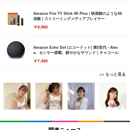
Amazon Fire TV Stick 4K Plus | 映画館のような4K
体験 | ストリーミングメディアプレイヤー
￥9,980
Amazon Echo Dot (エコードット) 第5世代 - Alex
a、センサー搭載、鮮やかなサウンド｜チャコール
￥7,480
>> もっと見る
[EdoErgo] オフィスチェア 椅子 テレワーク 疲れな
EIZO ビジネス向けプレミアムモニター | FlexScan
Amazonベーシック ペットシーツ 薄型 レギュラー 1
い 跳ね上げ式アームレスト コンパクト 約105度ロッ
EV3240X-WT | 31.5型4K UHD・USB Type-C・ホワ
回使い捨て 無香料 ホワイト 300枚
キング pc 事務椅子 360度回転 座面昇降 強化ナイロ
イト
ン樹脂ベース 通気性メッシュ 在宅ワーク H-WY01
￥3,373
￥5,699
￥105,595
(黒網+黒枠+黒足)
EIZO ビジネス向けプレミアムモニター | FlexScan
SIHOO B100 オフィスチェア／デスクチェア メッシ
Amazonベーシック ペットシーツ 厚型 ワイド 42枚
EV2740X-WT | 27.0型4K UHD・USB Type-C・ホワ
ュチェア 人間工学 疲れない ブラック
x2袋(84枚) ホワイト(吸収面:ライトブルー)
関連ニュース
イト