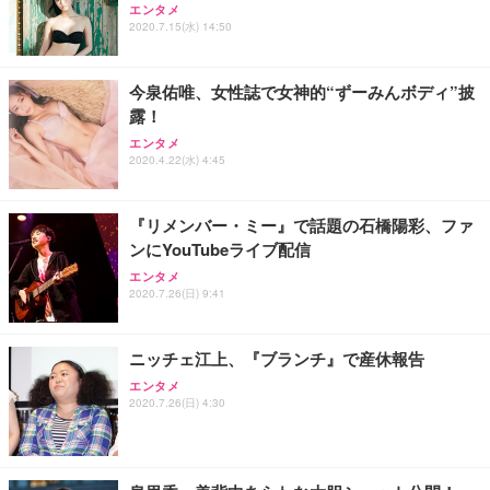
エンタメ
2020.7.15(水) 14:50
今泉佑唯、女性誌で女神的“ずーみんボディ”披
露！
エンタメ
2020.4.22(水) 4:45
『リメンバー・ミー』で話題の石橋陽彩、ファ
ンにYouTubeライブ配信
エンタメ
2020.7.26(日) 9:41
ニッチェ江上、『ブランチ』で産休報告
エンタメ
2020.7.26(日) 4:30