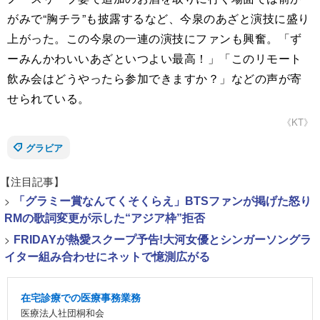
がみで“胸チラ”も披露するなど、今泉のあざと演技に盛り
上がった。この今泉の一連の演技にファンも興奮。「ず
ーみんかわいいあざといつよい最高！」「このリモート
飲み会はどうやったら参加できますか？」などの声が寄
せられている。
《KT》
グラビア
【注目記事】
>
「グラミー賞なんてくそくらえ」BTSファンが掲げた怒り
RMの歌詞変更が示した“アジア枠”拒否
>
FRIDAYが熱愛スクープ予告!大河女優とシンガーソングラ
イター組み合わせにネットで憶測広がる
在宅診療での医療事務業務
医療法人社団桐和会