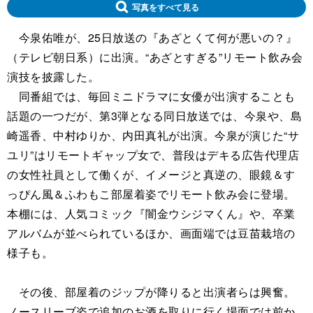
写真をすべて見る
今泉佑唯が、25日放送の『あざとくて何が悪いの？』
（テレビ朝日系）に出演。“あざとすぎる”リモート飲み会
演技を披露した。
同番組では、毎回ミニドラマに女優が出演することも
話題の一つだが、第3弾となる同日放送では、今泉や、島
崎遥香、中村ゆりか、内田真礼が出演。今泉が演じた“サ
ユリ”はリモートギャップ女で、普段はデキる広告代理店
の女性社員として働くが、イメージと真逆の、眼鏡＆す
っぴん風＆ふわもこ部屋着姿でリモート飲み会に登場。
本棚には、人気コミック『闇金ウシジマくん』や、卒業
アルバムが並べられているほか、画面端では豆苗栽培の
様子も。
その後、部屋着のジップが降りると出演者らは興奮。
ノースリーブ姿で追加のお酒を取りに行く場面では前か