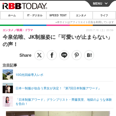
MENU
CLOSE
ホーム
IT・デジタル
SPEED TEST
エンタメ
ライフ
ホーム
IT・デジタル
エンタメ
映画・ドラマ
2020.7.18（土）20:59
今泉佑唯、JK制服姿に「可愛いが止まらない」
IT・デジタルTOP
スマートフォン
SPEED TEST
の声！
ネタ
ガジェット・ツール
エンタメ
ショッピング
その他
エンタメTOP
映画・ドラマ
ライフ
注目記事
韓流・K-POP
韓国・芸能
ライフTOP
グルメ
リリース一覧
10G光回線導入レポ
音楽
スポーツ
ペット
ショッピング
プッシュ通知の停止方法
日本一制服が似合う男女が決定！『第7回日本制服アワード』
グラビア
ブログ
その他
「日本制服アワード」グランプリスト・齊藤英里、地獄のような体験
ショッピング
その他
を告白！