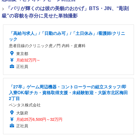
>
「パリが輝くのは彼の美貌のおかげ」BTS・JIN、“彫刻
級”の容貌を存分に見せた単独撮影
「高給与求人」/「日勤のみ可」/「土日休み」/看護師/クリニ
ック
患者目線のクリニック虎ノ門 内科・皮膚科
東京都
月給32万円～
正社員
「27卒」ゲーム周辺機器・コントローラーの組立スタッフ/即
入寮OK/駅チカ・資格取得支援・未経験歓迎・大阪市北区梅田
2丁目
ベンタス株式会社
大阪府
月給25万6,500円～32万円
正社員