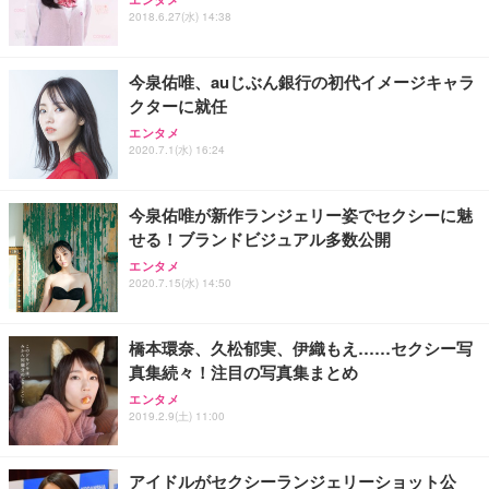
ワーク チェア 強化バックレスト 30度ロッキング機
ー フルHD（1920×1080）VA 非光沢 HDMI/DisplayP
限定】 Smart Basic アイリスオーヤマ ペットシーツ
2018.6.27(水) 14:38
能 人間工学 椅子 腰サポート 90度跳ね上げ式アーム
ort/VGA スピーカー内蔵 高さ調整 スイベル VESA対
超厚型 お徳用 ワイド 100枚入 (x 1) (ケース販売)
レスト 3Dヘッドレスト ハンガー付き 高反発クッシ
応 ComfortView ビジネス向け
￥7,680
￥15,800
￥3,670
ョン PCチェア 通気性メッシュ ゲーミング/勉強/事
今泉佑唯、auじぶん銀行の初代イメージキャラ
務用 おしゃれ パソコンチェア (ホワイト)
クターに就任
ANDWINT オフィスチェア デスクチェア 肘なし メ
【MiniLED/24.5inch/280Hz/FHD】GRAPHT THE S
アイリスオーヤマ ペットシーツ 超厚型 お徳用 レギ
ッシュ 通気性 ランバーサポート付き 腰サポート ガ
HOOTER Gaming Monitor 24” Essential ゲーミン
エンタメ
ュラー 200枚入【Amazon.co.jp限定】
ス圧無段階昇降 360度回転 キャスター付き コンパク
グモニター QD 24.5インチ 1ms FHD 量子ドット 残
2020.7.1(水) 16:24
ト 幅52×奥行58.5×高さ84～96cm テレワーク 在宅
像低減 (3年保証 | 輝点保証 | 日本メーカー)
￥3,731
￥4,139
￥34,980
勤務 ブラック
今泉佑唯が新作ランジェリー姿でセクシーに魅
せる！ブランドビジュアル多数公開
エンタメ
2020.7.15(水) 14:50
橋本環奈、久松郁実、伊織もえ……セクシー写
真集続々！注目の写真集まとめ
エンタメ
2019.2.9(土) 11:00
アイドルがセクシーランジェリーショット公