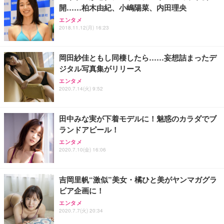
開……柏木由紀、小嶋陽菜、内田理央
エンタメ
2018.11.12(月) 16:23
岡田紗佳ともし同棲したら……妄想詰まったデ
ジタル写真集がリリース
エンタメ
2020.7.14(火) 9:52
田中みな実が下着モデルに！魅惑のカラダでブ
ランドアピール！
エンタメ
2020.7.10(金) 16:06
吉岡里帆“激似”美女・橘ひと美がヤンマガグラ
ビア企画に！
エンタメ
2020.7.7(火) 20:34