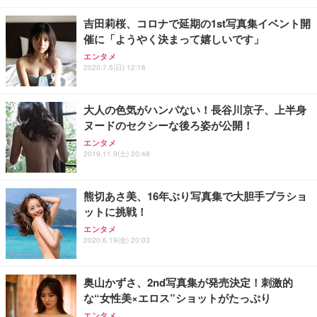
吉田莉桜、コロナで延期の1st写真集イベント開
催に「ようやく決まって嬉しいです」
エンタメ
2020.7.5(日) 12:16
大人の色気がハンパない！長谷川京子、上半身
ヌードのセクシーな後ろ姿が公開！
エンタメ
2019.11.9(土) 20:48
熊切あさ美、16年ぶり写真集で大胆手ブラショ
ットに挑戦！
エンタメ
2020.6.19(金) 20:03
奥山かずさ、2nd写真集が発売決定！刺激的
な“女性美×エロス”ショットがたっぷり
エンタメ