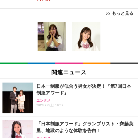
>> もっと見る
[EdoErgo] オフィスチェア 椅子 テレワーク 疲れな
EIZO ビジネス向けプレミアムモニター | FlexScan
Amazonベーシック ペットシーツ 薄型 レギュラー 1
い 跳ね上げ式アームレスト コンパクト 約105度ロッ
EV3240X-WT | 31.5型4K UHD・USB Type-C・ホワ
回使い捨て 無香料 ホワイト 300枚
キング pc 事務椅子 360度回転 座面昇降 強化ナイロ
イト
ン樹脂ベース 通気性メッシュ 在宅ワーク H-WY01
￥3,373
￥5,699
￥105,595
(黒網+黒枠+黒足)
EIZO ビジネス向けプレミアムモニター | FlexScan
SIHOO B100 オフィスチェア／デスクチェア メッシ
Amazonベーシック ペットシーツ 厚型 ワイド 42枚
EV2740X-WT | 27.0型4K UHD・USB Type-C・ホワ
ュチェア 人間工学 疲れない ブラック
x2袋(84枚) ホワイト(吸収面:ライトブルー)
関連ニュース
イト
￥27,999
￥3,234
￥109,572
日本一制服が似合う男女が決定！『第7回日本
制服アワード』
Sezlife オフィスチェア デスクチェア 疲れない テレ
【純正品】27"ゲーミングモニター DualSense 充電
ネオ・ルーライフ ネオ・オムツ L 中型犬用 26枚入
エンタメ
ワーク チェア 強化バックレスト 30度ロッキング機
フック付き（CFI-ZDM1J）
り 単品
2020.2.8(土) 19:02
能 人間工学 椅子 腰サポート 90度跳ね上げ式アーム
レスト 3Dヘッドレスト ハンガー付き 高反発クッシ
￥49,979
￥1,800
￥7,680
ョン PCチェア 通気性メッシュ ゲーミング/勉強/事
「日本制服アワード」グランプリスト・齊藤英
務用 おしゃれ パソコンチェア (ブラック)
里、地獄のような体験を告白！
Sezlife オフィスチェア デスクチェア 疲れない テレ
【整備済み品】Dell E2724HS 27インチ 液晶モニタ
Smart Basic(スマートベーシック) 【Amazon.co.jp
エンタメ