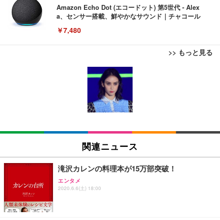
Amazon Echo Dot (エコードット) 第5世代 - Alex
a、センサー搭載、鮮やかなサウンド｜チャコール
￥7,480
>> もっと見る
[EdoErgo] オフィスチェア 椅子 テレワーク 疲れな
EIZO ビジネス向けプレミアムモニター | FlexScan
Amazonベーシック ペットシーツ 薄型 レギュラー 1
い 跳ね上げ式アームレスト コンパクト 約105度ロッ
EV3240X-WT | 31.5型4K UHD・USB Type-C・ホワ
回使い捨て 無香料 ホワイト 300枚
キング pc 事務椅子 360度回転 座面昇降 強化ナイロ
イト
ン樹脂ベース 通気性メッシュ 在宅ワーク H-WY01
￥3,373
￥5,699
￥105,595
(黒網+黒枠+黒足)
EIZO ビジネス向けプレミアムモニター | FlexScan
SIHOO B100 オフィスチェア／デスクチェア メッシ
Amazonベーシック ペットシーツ 厚型 ワイド 42枚
EV2740X-WT | 27.0型4K UHD・USB Type-C・ホワ
ュチェア 人間工学 疲れない ブラック
x2袋(84枚) ホワイト(吸収面:ライトブルー)
関連ニュース
イト
￥27,999
￥3,234
￥109,572
滝沢カレンの料理本が15万部突破！
エンタメ
Sezlife オフィスチェア デスクチェア 疲れない テレ
2020.6.6(土) 18:00
【純正品】27"ゲーミングモニター DualSense 充電
ネオ・ルーライフ ネオ・オムツ L 中型犬用 26枚入
ワーク チェア 強化バックレスト 30度ロッキング機
フック付き（CFI-ZDM1J）
り 単品
能 人間工学 椅子 腰サポート 90度跳ね上げ式アーム
レスト 3Dヘッドレスト ハンガー付き 高反発クッシ
￥49,979
￥1,800
￥7,680