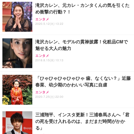
ョン PCチェア 通気性メッシュ ゲーミング/勉強/事
滝沢カレン、元カレ・カンタくんの気を引くた
務用 おしゃれ パソコンチェア (ブラック)
め衝撃の行動？！
Sezlife オフィスチェア デスクチェア 疲れない テレ
【整備済み品】Dell E2724HS 27インチ 液晶モニタ
Smart Basic(スマートベーシック) 【Amazon.co.jp
エンタメ
ワーク チェア 強化バックレスト 30度ロッキング機
ー フルHD（1920×1080）VA 非光沢 HDMI/DisplayP
限定】 Smart Basic アイリスオーヤマ ペットシーツ
2020.5.12(火) 13:22
能 人間工学 椅子 腰サポート 90度跳ね上げ式アーム
ort/VGA スピーカー内蔵 高さ調整 スイベル VESA対
超厚型 お徳用 ワイド 100枚入 (x 1) (ケース販売)
レスト 3Dヘッドレスト ハンガー付き 高反発クッシ
応 ComfortView ビジネス向け
￥7,680
￥15,800
￥3,670
ョン PCチェア 通気性メッシュ ゲーミング/勉強/事
滝沢カレン、モデルの貫禄披露！化粧品CMで
務用 おしゃれ パソコンチェア (ホワイト)
魅せる大人の魅力
ANDWINT オフィスチェア デスクチェア 肘なし メ
【MiniLED/24.5inch/280Hz/FHD】GRAPHT THE S
アイリスオーヤマ ペットシーツ 超厚型 お徳用 レギ
ッシュ 通気性 ランバーサポート付き 腰サポート ガ
HOOTER Gaming Monitor 24” Essential ゲーミン
エンタメ
ュラー 200枚入【Amazon.co.jp限定】
ス圧無段階昇降 360度回転 キャスター付き コンパク
グモニター QD 24.5インチ 1ms FHD 量子ドット 残
2018.8.15(水) 10:13
ト 幅52×奥行58.5×高さ84～96cm テレワーク 在宅
像低減 (3年保証 | 輝点保証 | 日本メーカー)
￥3,731
￥4,139
￥34,980
勤務 ブラック
「ひゃひゃひゃひゃひゃ 歯、なくない？」近藤
春菜、幼少期のかわいい写真に自虐
エンタメ
2020.7.25(土) 22:00
三浦翔平、インスタ更新！三浦春馬さんへ「君
の死を受け入れるのは、まだまだ時間がかか
る」