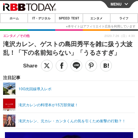
MENU
CLOSE
ホーム
IT・デジタル
SPEED TEST
エンタメ
ライフ
ホーム
IT・デジタル
エンタメ
その他
2020.7.26（日）4:30
滝沢カレン、ゲストの島田秀平を雑に扱う大波
IT・デジタルTOP
スマートフォン
SPEED TEST
乱！「下の名前知らない」「うるさすぎ」
ネタ
ガジェット・ツール
エンタメ
ショッピング
その他
エンタメTOP
映画・ドラマ
ライフ
注目記事
韓流・K-POP
韓国・芸能
ライフTOP
グルメ
リリース一覧
10G光回線導入レポ
音楽
スポーツ
ペット
ショッピング
プッシュ通知の停止方法
滝沢カレンの料理本が15万部突破！
グラビア
ブログ
その他
ショッピング
その他
滝沢カレン、元カレ・カンタくんの気を引くため衝撃の行動？！