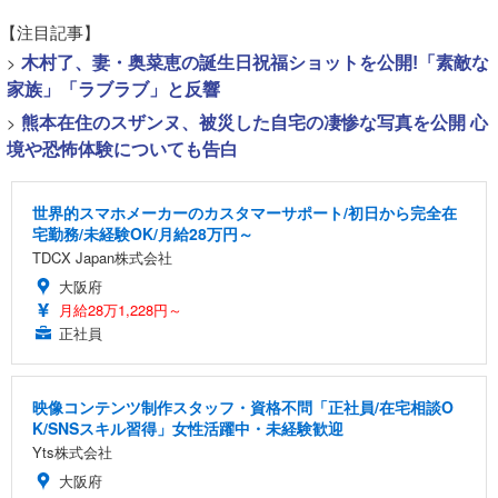
【注目記事】
>
木村了、妻・奥菜恵の誕生日祝福ショットを公開!「素敵な
家族」「ラブラブ」と反響
>
熊本在住のスザンヌ、被災した自宅の凄惨な写真を公開 心
境や恐怖体験についても告白
世界的スマホメーカーのカスタマーサポート/初日から完全在
宅勤務/未経験OK/月給28万円～
TDCX Japan株式会社
大阪府
月給28万1,228円～
正社員
映像コンテンツ制作スタッフ・資格不問「正社員/在宅相談O
K/SNSスキル習得」女性活躍中・未経験歓迎
Yts株式会社
大阪府