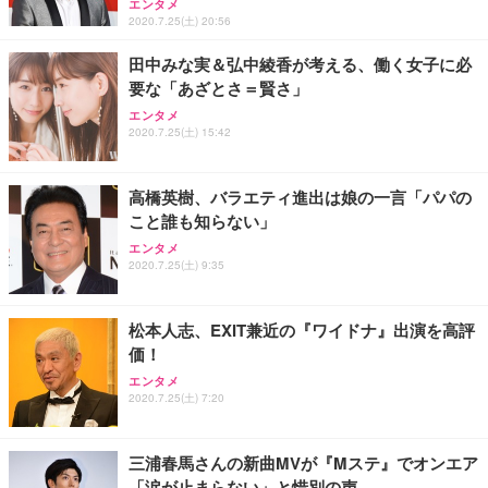
エンタメ
2020.7.25(土) 20:56
田中みな実＆弘中綾香が考える、働く女子に必
要な「あざとさ＝賢さ」
エンタメ
2020.7.25(土) 15:42
高橋英樹、バラエティ進出は娘の一言「パパの
こと誰も知らない」
エンタメ
2020.7.25(土) 9:35
松本人志、EXIT兼近の『ワイドナ』出演を高評
価！
エンタメ
2020.7.25(土) 7:20
三浦春馬さんの新曲MVが『Mステ』でオンエア
「涙が止まらない」と惜別の声