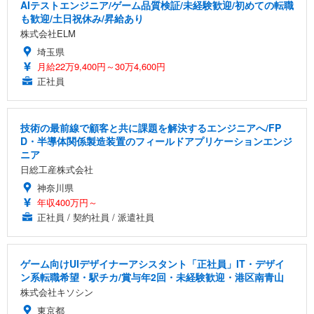
AIテストエンジニア/ゲーム品質検証/未経験歓迎/初めての転職
も歓迎/土日祝休み/昇給あり
株式会社ELM
埼玉県
月給22万9,400円～30万4,600円
正社員
技術の最前線で顧客と共に課題を解決するエンジニアへ/FP
D・半導体関係製造装置のフィールドアプリケーションエンジ
ニア
日総工産株式会社
神奈川県
年収400万円～
正社員 / 契約社員 / 派遣社員
ゲーム向けUIデザイナーアシスタント「正社員」IT・デザイ
ン系転職希望・駅チカ/賞与年2回・未経験歓迎・港区南青山
株式会社キソシン
東京都