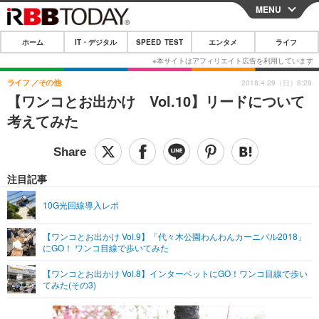
MENU
CLOSE
ホーム
IT・デジタル
SPEED TEST
エンタメ
ライフ
ホーム
IT・デジタル
ライフ
その他
2018.4.29（日）8:28
【ワンコとお出かけ Vol.10】リードについて
IT・デジタルTOP
スマートフォン
SPEED TEST
考えてみた
ネタ
ガジェット・ツール
エンタメ
ショッピング
その他
エンタメTOP
映画・ドラマ
ライフ
注目記事
韓流・K-POP
韓国・芸能
ライフTOP
グルメ
リリース一覧
10G光回線導入レポ
音楽
スポーツ
ペット
ショッピング
プッシュ通知の停止方法
【ワンコとお出かけ Vol.9】「代々木公園わんわんカーニバル2018」
にGO！ ワンコ目線で歩いてみた
グラビア
ブログ
その他
【ワンコとお出かけ Vol.8】インターペットにGO！ワンコ目線で歩い
ショッピング
その他
てみた(その3)