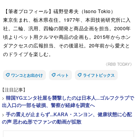
【筆者プロフィール】礒野登希夫（Isono Tokio）
東京生まれ、栃木県在住。1977年、本田技術研究所に入
社。二輪、汎用、四輪の開発と商品企画を担当。2000年
頃よりペット用クルマや商品の企画も。2015年からホン
ダアクセスの広報担当、その後退社。20年前から愛犬と
のドライブを楽しむ。
《RBB TODAY》
ワンコとお出かけ
ペット
ライフトピックス
【注目記事】
>
韓国YGエンタ社屋を襲撃したのは日本人...ゴルフクラブで
出入口の一部を破損、警察が経緯を調査へ
>
手の震えが止まらず...KARA・スンヨン、健康状態に心配
の声 思わぬ形でファンの動画が拡散