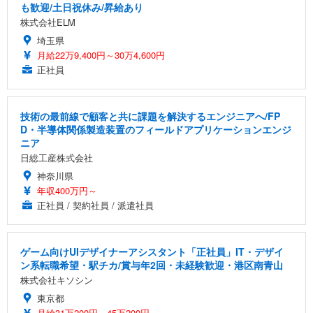
も歓迎/土日祝休み/昇給あり
株式会社ELM
埼玉県
月給22万9,400円～30万4,600円
正社員
技術の最前線で顧客と共に課題を解決するエンジニアへ/FP
D・半導体関係製造装置のフィールドアプリケーションエンジ
ニア
日総工産株式会社
神奈川県
年収400万円～
正社員 / 契約社員 / 派遣社員
ゲーム向けUIデザイナーアシスタント「正社員」IT・デザイ
ン系転職希望・駅チカ/賞与年2回・未経験歓迎・港区南青山
株式会社キソシン
東京都
月給31万200円～45万200円