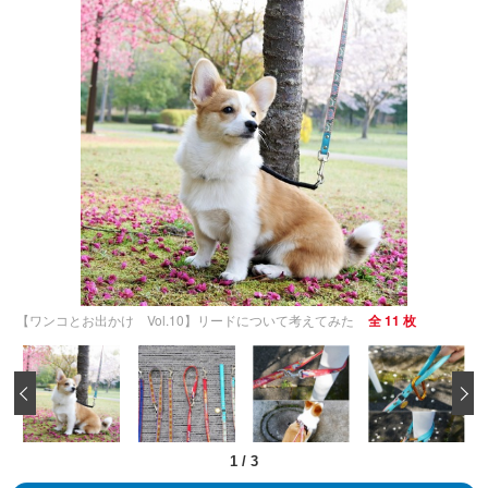
【ワンコとお出かけ Vol.10】リードについて考えてみた
全 11 枚
‹
1
/
3