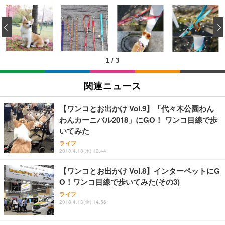
[EdoErgo] オフィスチェア 椅子 テレワーク 疲れな
EIZO ビジネス向けプレミアムモニター | FlexScan
Amazonベーシック ペットシーツ 薄型 レギュラー 1
い 跳ね上げ式アームレスト コンパクト 約105度ロッ
EV3240X-WT | 31.5型4K UHD・USB Type-C・ホワ
‹
回使い捨て 無香料 ホワイト 300枚
キング pc 事務椅子 360度回転 座面昇降 強化ナイロ
イト
ン樹脂ベース 通気性メッシュ 在宅ワーク H-WY01
￥3,373
￥5,699
￥105,595
(黒網+黒枠+黒足)
1
/
3
EIZO ビジネス向けプレミアムモニター | FlexScan
SIHOO B100 オフィスチェア／デスクチェア メッシ
Amazonベーシック ペットシーツ 厚型 ワイド 42枚
EV2740X-WT | 27.0型4K UHD・USB Type-C・ホワ
ュチェア 人間工学 疲れない ブラック
x2袋(84枚) ホワイト(吸収面:ライトブルー)
関連ニュース
イト
￥27,999
￥3,234
￥109,572
【ワンコとお出かけ Vol.9】「代々木公園わん
わんカーニバル2018」にGO！ ワンコ目線で歩
Sezlife オフィスチェア デスクチェア 疲れない テレ
いてみた
【純正品】27"ゲーミングモニター DualSense 充電
ネオ・ルーライフ ネオ・オムツ L 中型犬用 26枚入
ワーク チェア 強化バックレスト 30度ロッキング機
フック付き（CFI-ZDM1J）
り 単品
ライフ
能 人間工学 椅子 腰サポート 90度跳ね上げ式アーム
2018.4.18(水) 12:44
レスト 3Dヘッドレスト ハンガー付き 高反発クッシ
￥49,979
￥1,800
￥7,680
ョン PCチェア 通気性メッシュ ゲーミング/勉強/事
【ワンコとお出かけ Vol.8】インターペットにG
務用 おしゃれ パソコンチェア (ブラック)
O！ワンコ目線で歩いてみた(その3)
Sezlife オフィスチェア デスクチェア 疲れない テレ
【整備済み品】Dell E2724HS 27インチ 液晶モニタ
Smart Basic(スマートベーシック) 【Amazon.co.jp
ワーク チェア 強化バックレスト 30度ロッキング機
ー フルHD（1920×1080）VA 非光沢 HDMI/DisplayP
限定】 Smart Basic アイリスオーヤマ ペットシーツ
ライフ
2018.4.13(金) 14:56
能 人間工学 椅子 腰サポート 90度跳ね上げ式アーム
ort/VGA スピーカー内蔵 高さ調整 スイベル VESA対
超厚型 お徳用 ワイド 100枚入 (x 1) (ケース販売)
レスト 3Dヘッドレスト ハンガー付き 高反発クッシ
応 ComfortView ビジネス向け
￥7,680
￥15,800
￥3,670
ョン PCチェア 通気性メッシュ ゲーミング/勉強/事