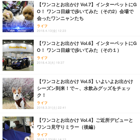
務用 おしゃれ パソコンチェア (ホワイト)
【ワンコとお出かけ Vol.7】インターペットにG
O！ ワンコ目線で歩いてみた（その2）会場で
ANDWINT オフィスチェア デスクチェア 肘なし メ
【MiniLED/24.5inch/280Hz/FHD】GRAPHT THE S
アイリスオーヤマ ペットシーツ 超厚型 お徳用 レギ
会ったワンニャンたち
ッシュ 通気性 ランバーサポート付き 腰サポート ガ
HOOTER Gaming Monitor 24” Essential ゲーミン
ュラー 200枚入【Amazon.co.jp限定】
ス圧無段階昇降 360度回転 キャスター付き コンパク
グモニター QD 24.5インチ 1ms FHD 量子ドット 残
ライフ
ト 幅52×奥行58.5×高さ84～96cm テレワーク 在宅
像低減 (3年保証 | 輝点保証 | 日本メーカー)
￥3,731
2018.4.13(金) 12:23
￥4,139
￥34,980
勤務 ブラック
【ワンコとお出かけ Vol.6】インターペットにG
O！ ワンコ目線で歩いてみた（その１）
ライフ
2018.4.3(火) 19:37
【ワンコとお出かけ Vol.5】いよいよお出かけ
シーズン到来！で～、水飲みグッズをチェッ
ク！
ライフ
2018.3.31(土) 22:41
【ワンコとお出かけ Vol.4】ご近所デビューと
ワンコ見守りミラー（後編）
ライフ
2018.3.23(金) 14:13