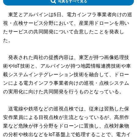
写真をすべて見る
東芝とアルパインは5日、電力インフラ事業者向けの巡
視・点検サービス分野において、産業用ドローンを用い
たサービスの共同開発について合意したことを発表し
た。
発表された両社の提携内容は、東芝が持つ画像処理技
術やIoT技術と、アルパインが持つ地図情報連携技術や車
載システムインテグレーション技術を融合して、ドロー
ンによる電力インフラ事業者向けの巡視・点検システム
の実用化に向けた共同開発を行うものとなっている。
送電線や鉄塔などの巡視点検では、従来は習熟した保
安作業員による目視点検が主流となっているが、高所作
業など危険が伴う分野をドローンに置換し、点検対象物
の分析や検出などをIoT基盤上で処理することで、電力イ