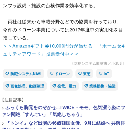
ンフラ設備・施設の点検作業を効率化する。
両社は従来から車載分野などでの協業を行っており、
今件のドローン事業については2017年度中の実用化を目
指している。
＞＞Amazonギフト券10,000円分が当たる！「ホームセキ
ュリティアワード」投票受付中＜＜
《防犯システム取材班／小池明》
防犯システムNAVI
ドローン
東芝
IoT
画像処理、動画処理
発電、電力
業務提携・協業
【注目記事】
>
ふっくら胸元をのぞかせ...TWICE・モモ、色気漂う姿にフ
ァン悶絶「すんごい」「気絶しちゃう」
>
『トンイ』など出演の46歳韓国女優、9月に結婚へ 共演俳