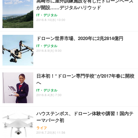
高崎市に屋外訓練施設を有したドローンベース
務用 おしゃれ パソコンチェア (ホワイト)
が開設……デジタルハリウッド
ANDWINT オフィスチェア デスクチェア 肘なし メ
【MiniLED/24.5inch/280Hz/FHD】GRAPHT THE S
アイリスオーヤマ ペットシーツ 超厚型 お徳用 レギ
IT・デジタル
ッシュ 通気性 ランバーサポート付き 腰サポート ガ
HOOTER Gaming Monitor 24” Essential ゲーミン
ュラー 200枚入【Amazon.co.jp限定】
2016.8.10(水) 13:00
ス圧無段階昇降 360度回転 キャスター付き コンパク
グモニター QD 24.5インチ 1ms FHD 量子ドット 残
ト 幅52×奥行58.5×高さ84～96cm テレワーク 在宅
像低減 (3年保証 | 輝点保証 | 日本メーカー)
￥3,731
￥4,139
￥34,980
勤務 ブラック
ドローン世界市場、2020年に2兆2814億円
IT・デジタル
2016.8.9(火) 9:00
日本初！“ドローン専門学校”が2017年春に開校
へ
IT・デジタル
2016.8.4(木) 7:30
ハウステンボス、ドローン体験や講習！国内テ
ーマパーク初
ライフ
2016.7.20(水) 11:56