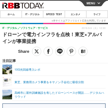
MENU
CLOSE
ホーム
IT・デジタル
SPEED TEST
エンタメ
ライフ
ホーム
IT・デジタル
IT・デジタル
ソフトウェア・サービス
2016.9.6（火）12:30
ドローンで電力インフラを点検！東芝×アルパ
IT・デジタルTOP
スマートフォン
SPEED TEST
インが事業提携
ネタ
ガジェット・ツール
エンタメ
ショッピング
その他
エンタメTOP
映画・ドラマ
ライフ
注目記事
韓流・K-POP
韓国・芸能
ライフTOP
グルメ
リリース一覧
10G光回線導入レポ
音楽
スポーツ
ペット
ショッピング
プッシュ通知の停止方法
東芝、業務用カメラ事業をキヤノン子会社に吸収分割
グラビア
ブログ
その他
高崎市に屋外訓練施設を有したドローンベースが開設……デジタルハ
ショッピング
その他
リウッド