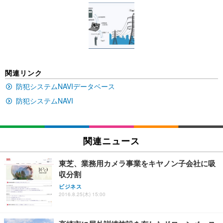
[EdoErgo] オフィスチェア 椅子 テレワーク 疲れな
EIZO ビジネス向けプレミアムモニター | FlexScan
Amazonベーシック ペットシーツ 薄型 レギュラー 1
い 跳ね上げ式アームレスト コンパクト 約105度ロッ
EV3240X-WT | 31.5型4K UHD・USB Type-C・ホワ
回使い捨て 無香料 ホワイト 300枚
キング pc 事務椅子 360度回転 座面昇降 強化ナイロ
イト
ン樹脂ベース 通気性メッシュ 在宅ワーク H-WY01
￥3,373
￥5,699
￥105,595
(黒網+黒枠+黒足)
EIZO ビジネス向けプレミアムモニター | FlexScan
SIHOO B100 オフィスチェア／デスクチェア メッシ
Amazonベーシック ペットシーツ 厚型 ワイド 42枚
関連リンク
EV2740X-WT | 27.0型4K UHD・USB Type-C・ホワ
ュチェア 人間工学 疲れない ブラック
x2袋(84枚) ホワイト(吸収面:ライトブルー)
イト
防犯システムNAVIデータベース
￥27,999
￥3,234
￥109,572
防犯システムNAVI
Sezlife オフィスチェア デスクチェア 疲れない テレ
【純正品】27"ゲーミングモニター DualSense 充電
ネオ・ルーライフ ネオ・オムツ L 中型犬用 26枚入
ワーク チェア 強化バックレスト 30度ロッキング機
フック付き（CFI-ZDM1J）
り 単品
関連ニュース
能 人間工学 椅子 腰サポート 90度跳ね上げ式アーム
レスト 3Dヘッドレスト ハンガー付き 高反発クッシ
￥49,979
￥1,800
￥7,680
ョン PCチェア 通気性メッシュ ゲーミング/勉強/事
東芝、業務用カメラ事業をキヤノン子会社に吸
務用 おしゃれ パソコンチェア (ブラック)
収分割
Sezlife オフィスチェア デスクチェア 疲れない テレ
【整備済み品】Dell E2724HS 27インチ 液晶モニタ
Smart Basic(スマートベーシック) 【Amazon.co.jp
ビジネス
ワーク チェア 強化バックレスト 30度ロッキング機
ー フルHD（1920×1080）VA 非光沢 HDMI/DisplayP
限定】 Smart Basic アイリスオーヤマ ペットシーツ
2016.8.25(木) 15:00
能 人間工学 椅子 腰サポート 90度跳ね上げ式アーム
ort/VGA スピーカー内蔵 高さ調整 スイベル VESA対
超厚型 お徳用 ワイド 100枚入 (x 1) (ケース販売)
レスト 3Dヘッドレスト ハンガー付き 高反発クッシ
応 ComfortView ビジネス向け
￥7,680
￥15,800
￥3,670
ョン PCチェア 通気性メッシュ ゲーミング/勉強/事