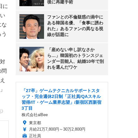
後に再建手術
日に
い
ファンとの不倫疑惑の渦中に
ある韓国名優、「食事に誘わ
にな
れた」あるファンの異なる視
ろう
線が話題に
「産めない申し訳なさか
ら…」韓国初のトランスジェ
対
ンダー芸能人、結婚10年で別
れを選んだワケ
の問
え
」
「27卒」ゲームテクニカルサポートスタ
ッフ・完全週休2日制「正社員/QAスキル
習得/IT・ゲーム業界志望」/新宿区西新宿
3丁目
花》
株式会社alBee
東京都
月給21万7,800円～30万2,800円
正社員