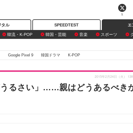
X
ジタル
SPEEDTEST
エ
韓流・K-POP
韓国・芸能
音楽
スポーツ
I
Google Pixel 9
韓国ドラマ
K-POP
2015年2月24日（火） 13
がうるさい」……親はどうあるべき