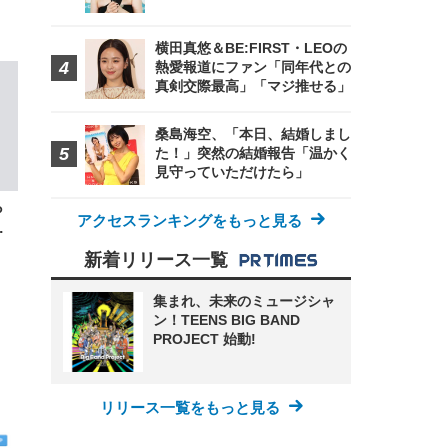
横田真悠＆BE:FIRST・LEOの
熱愛報道にファン「同年代との
真剣交際最高」「マジ推せる」
桑島海空、「本日、結婚しまし
た！」突然の結婚報告「温かく
FHD】
見守っていただけたら」
ェ
ット
 メ
レギ
 ゲ
ーサ
ら
ンチ
 ガ
アクセスランキングをもっと見る
…
 (3
回
ー)
ンパ
新着リリース一覧
高さ
 在
集まれ、未来のミュージシャ
ン！TEENS BIG BAND
PROJECT 始動!
リリース一覧をもっと見る