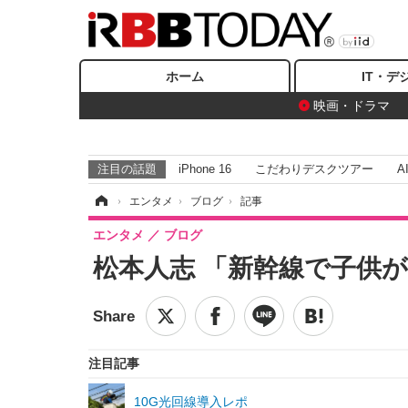
ホーム
IT・デ
映画・ドラマ
注目の話題
iPhone 16
こだわりデスクツアー
A
ホーム
›
エンタメ
›
ブログ
›
記事
エンタメ
ブログ
松本人志 「新幹線で子供
注目記事
10G光回線導入レポ