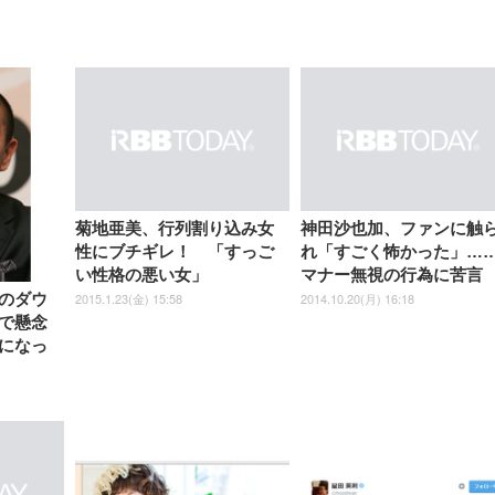
【整備済み品】Dell
【MiniLED/24.5inch/280Hz/
正品】27"ゲーミングモ
ANDWINT オフィスチ
アイリスオーヤマ ペ
Sezlife オフィスチェア デスク
ネオ・ルーライフ ネオ・オム
E2724HS 27インチ 液晶モ
Sezlife オフィスチェア デスク
Smart Basic(スマートベーシ
GRAPHT THE SHOOTER
ー DualSense 充電フッ
ア デスクチェア 肘なし
シーツ 超厚型 お徳用 
チェア 疲れない テレワーク
ツ L 中型犬用 26枚入り 単品
ニター フル
チェア 疲れない テレワーク
ック) 【Amazon.co.jp限定】
Gaming Monitor 24” Essential
き（CFI-ZDM1J）
ッシュ 通気性 ランバ
ュラー 200枚入
菊地亜美、行列割り込み女
神田沙也加、ファンに触
チェア 強化バックレスト 30
HD（1920×1080）VA 非光
チェア 強化バックレスト 30度
Smart Basic アイリスオーヤマ
ーミングモニター QD 24.5イ
ポート付き 腰サポート
【Amazon.co.jp限定】
￥1,800
￥15,800
性にブチギレ！ 「すっご
れ「すごく怖かった」…
￥34,980
9,979
度ロッキング機能 人間工学 椅
沢 HDMI/DisplayPort/VGA
ロッキング機能 人間工学 椅子
ペットシーツ 超厚型 お徳用
￥4,139
￥3,731
1ms FHD 量子ドット 残像低減
ス圧無段階昇降 360度
￥7,680
￥7,680
￥3,670
子 腰サポート 90度跳ね上げ
スピーカー内蔵 高さ調整 ス
腰サポート 90度跳ね上げ式ア
ワイド 100枚入 (x 1) (ケース
年保証 | 輝点保証 | 日本メーカ
い性格の悪い女」
マナー無視の行為に苦言
転 キャスター付き コ
式アームレスト 3Dヘッドレス
イベル VESA対応
ームレスト 3Dヘッドレスト
販売)
クト 幅52×奥行58.5×
2015.1.23(金) 15:58
2014.10.20(月) 16:18
のダウ
ト ハンガー付き 高反発クッシ
ComfortView ビジネス向け
ハンガー付き 高反発クッショ
84～96cm テレワーク
ョン PCチェア 通気性メッシ
ン PCチェア 通気性メッシュ
で懸念
宅勤務 ブラック
ュ ゲーミング/勉強/事務用 お
ゲーミング/勉強/事務用 おし
になっ
しゃれ パソコンチェア (ブラ
ゃれ パソコンチェア (ホワイ
ック)
ト)