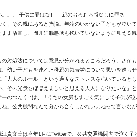
。。。 子供に罪はなし。 親のおろおろ感なしに罪あ
なく、その親にあると指摘。年端のいかない子どもが泣いて
たまま放置し、周囲に罪悪感も抱いていないように見える親
の対処法については意見が分かれるところだろう。さかも
は、幼い子どもを連れた母親の気苦労について思いを巡らせ
に「大人のルール」という過度なストレスを強いているとし
か、その光景をほほえましいと思える大人になりたいな」と
サーのつんく♂は、「うちの女房もすごく気にして子供が泣
しね。公共機関なんで分かち合うしかないよねって言いなが
文氏は今年1月にTwitterで、公共交通機関内で泣く子