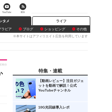
YouTube
RSS
ンタメ
ライフ
グラビア
ブログ
ショッピング
その他
※本サイトはアフィリエイト広告を利用しています
時36分
特集・連載
か
【動画レビュー】注目ガジェ
ットを動画で解説！公式
YouTubeチャンネル
10G光回線導入レポ