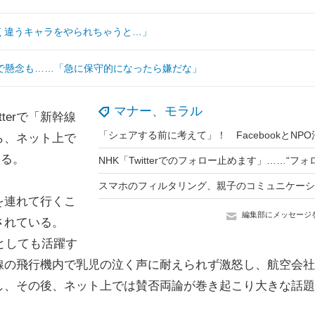
全く違うキャラをやられちゃうと…」
で懸念も……「急に保守的になったら嫌だな」
マナー、モラル
terで「新幹線
ら、ネット上で
いる。
を連れて行くこ
編集部にメッセージ
されている。
としても活躍す
線の飛行機内で乳児の泣く声に耐えられず激怒し、航空会社
し、その後、ネット上では賛否両論が巻き起こり大きな話題