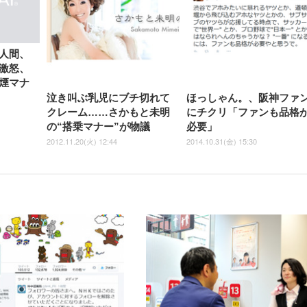
人間、
激怒、
煙マナ
泣き叫ぶ乳児にブチ切れて
ほっしゃん。、阪神ファ
クレーム……さかもと未明
にチクリ「ファンも品格
の“搭乗マナー”が物議
必要」
2012.11.20(火) 12:44
2014.10.31(金) 15:30