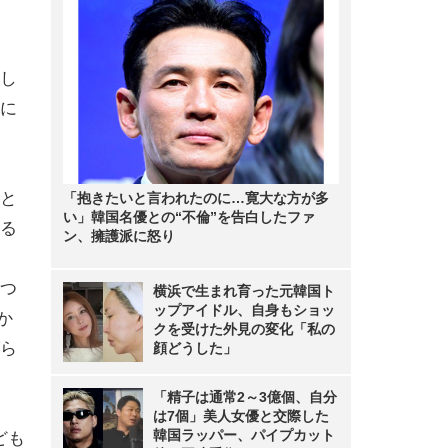
し
に
と
「抱きたいと言われたのに…寛大な方が多
い」韓国名優との“不倫”を告白したファ
る
ン、擁護派に怒り
つ
横浜で生まれ育った元韓国ト
ップアイドル、自身もショッ
か
クを受けた外見の変化「私の
ら
顔どうした」
「精子は通常2～3億個、自分
は7個」美人女優と交際した
韓国ラッパー、パイプカット
ども