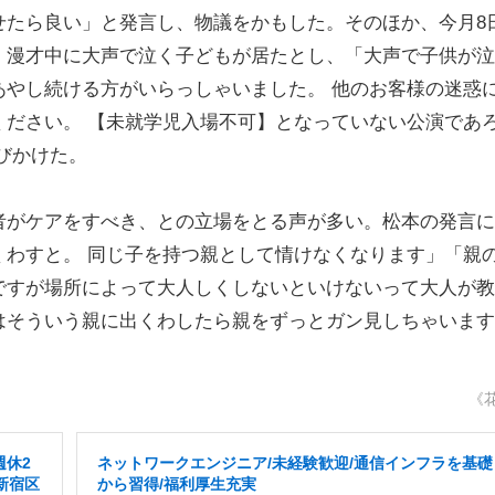
せたら良い」と発言し、物議をかもした。そのほか、今月8
、漫才中に大声で泣く子どもが居たとし、「大声で子供が泣
あやし続ける方がいらっしゃいました。 他のお客様の迷惑
ください。 【未就学児入場不可】となっていない公演であ
びかけた。
がケアをすべき、との立場をとる声が多い。松本の発言に
くわすと。 同じ子を持つ親として情けなくなります」「親
ですが場所によって大人しくしないといけないって大人が教
はそういう親に出くわしたら親をずっとガン見しちゃいます
《
週休2
ネットワークエンジニア/未経験歓迎/通信インフラを基礎
新宿区
から習得/福利厚生充実