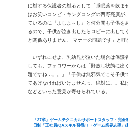
に対する保護者の対応として「睡眠薬を飲ま
はお笑いコンビ・キングコングの西野亮廣が
ているのに『よしよ～し』と何分間も子供を
るので、子供が泣き出したらロビーに出して
と関係ありません。 マナーの問題です」と呼
いずれにせよ、乳幼児が泣いた場合は保護者
しても、フォロワーからは「野放し状態に出
題ですね…。。」「子供は無邪気でこそ子供
てあげなければいけませんっ、絶対に。。私
などといった意見が寄せられている。
「27卒」ゲームテクニカルサポートスタッフ・完全
日制「正社員/QAスキル習得/IT・ゲーム業界志望」/