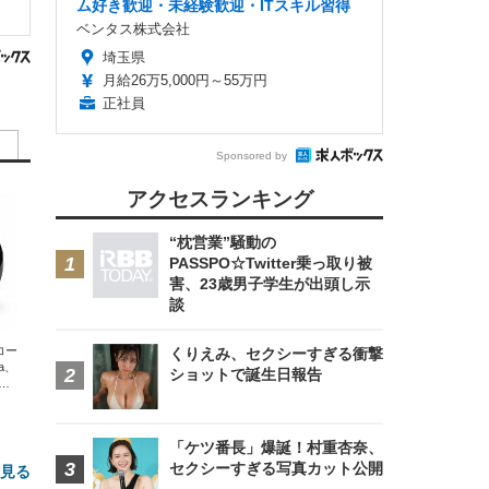
ム好き歓迎・未経験歓迎・ITスキル習得
ベンタス株式会社
埼玉県
月給26万5,000円～55万円
正社員
Sponsored by
アクセスランキング
“枕営業”騒動の
PASSPO☆Twitter乗っ取り被
害、23歳男子学生が出頭し示
談
エコー
くりえみ、セクシーすぎる衝撃
xa、
ショットで誕生日報告
な
「ケツ番長」爆誕！村重杏奈、
セクシーすぎる写真カット公開
と見る