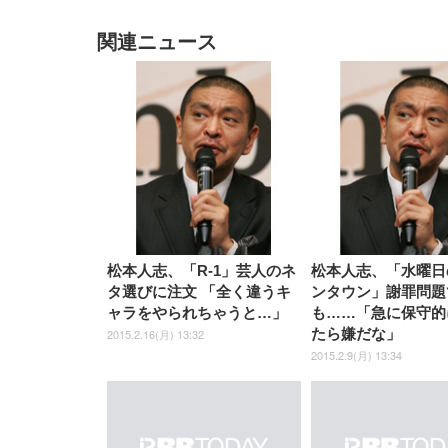
関連ニュース
EIZO ビジネス向けプレミア
EIZO ビジネス向けプレミア
【純
[EdoErgo] オフィスチェア 椅
Amazonベーシック ペットシ
SIHOO B100 オフィスチェア
Amazonベーシック ペットシ
ムモニター | FlexScan
ムモニター | FlexScan
ニタ
子 テレワーク 疲れない 跳ね
ーツ 薄型 レギュラー 1回使い
／デスクチェア メッシュチェ
ーツ 厚型 ワイド 42枚x2袋(84
EV3240X-WT | 31.5型4K
EV2740X-WT | 27.0型4K
ク付
上げ式アームレスト コンパク
捨て 無香料 ホワイト 300枚
ア 人間工学 疲れない ブラッ
枚) ホワイト(吸収面:ライトブ
UHD・USB Type-C・ホワイ
UHD・USB Type-C・ホワイ
ト 約105度ロッキング pc 事務
￥105,595
￥109,572
ク
ルー)
￥4
ト
ト
￥5,699
￥3,373
￥27,999
￥3,234
椅子 360度回転 座面昇降 強化
ナイロン樹脂ベース 通気性メ
松本人志、「R-1」芸人のネ
松本人志、「水曜日
ッシュ 在宅ワーク H-
WY01(黒網+黒枠+黒足)
タ選びに注文 「全く違うキ
ンタウン」謝罪問題
ャラをやられちゃうと…」
も……「急に保守的
たら嫌だな」
2015.2.16(月) 13:32
2015.2.9(月) 13:34