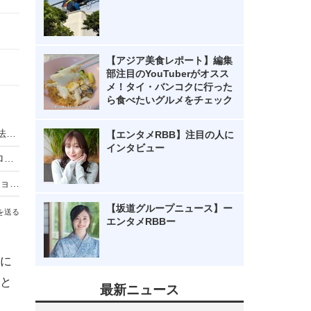
【アジア美食レポート】編集
部注目のYouTuberがオスス
メ！タイ・バンコクに行った
ら食べたいグルメをチェック
「シェアする前に考えて」！ FacebookとNPO法人がパンフレット公開
【エンタメRBB】注目の人に
インタビュー
NHK「Twitterでのフォロー止めます」……“フォロー返し”のはらむ問題とは
スマホのフィルタリング、親子のコミュニケーションで理解を深めよう
【坂道グループニュース】ー
を送る
エンタメRBBー
に
と
最新ニュース