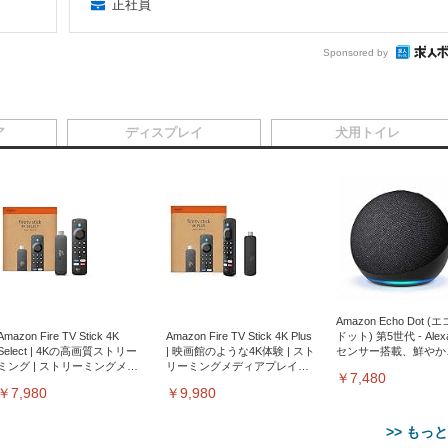
正社員
Sponsored by
ア
ディスプレイ
犬用トイレ
Amazon Echo Dot (
Amazon Fire TV Stick 4K
Amazon Fire TV Stick 4K Plus
ドット) 第5世代 - Ale
Select | 4Kの高画質ストリー
| 映画館のような4K体験 | スト
センサー搭載、鮮やか
ミング | ストリーミングメデ
リーミングメディアプレイヤ
サウンド｜チャコール
￥7,480
ィアプレイヤー
ー
￥7,980
￥9,980
>> もっ