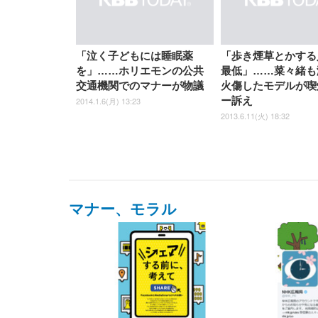
「泣く子どもには睡眠薬
「歩き煙草とかする
を」……ホリエモンの公共
最低」……菜々緒も
交通機関でのマナーが物議
火傷したモデルが喫
ー訴え
2014.1.6(月) 13:23
2013.6.11(火) 18:32
マナー、モラル