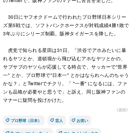
のTwitterで、阪神ファンのマナーに苦言を呈した。
30日にヤフオクドームで行われたプロ野球日本シリー
ズ第5戦では、ソフトバンクホークスが対戦成績4勝1敗で
3年ぶりにシリーズ制覇。阪神タイガースを降した。
虎党で知られる星田は31日、「渋谷でアホみたいに暴
れるヤツとか、道頓堀から飛び込むアホなヤツとかの、
サブサブのヤツらが応援してる時点で、サッカーで"世界
一" とか、プロ野球で"日本一" とかはなられへんのちゃう
かな？」とTwitterでチクリ。「 "一番" になるには、ファ
ンも品格が必要やと思うで」と訴え、同じ阪神ファンの
マナーに疑問を投げかけた。
《原田》
プロ野球（日本）
芸人
お笑い