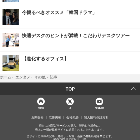
今観るべきオススメ「韓国ドラマ」
快適デスクのヒントが満載！こだわりデスクツアー
【進化するオフィス】
記事
ホーム
›
エンタメ
›
その他
›
TOP
Home
X
YouTube
お問合せ
広告掲載
会社概要
個人情報保護方針
紹介した商品/サービスを購入、契約した場合に、
売上の一部が弊社サイトに還元されることがあります。
当サイトに掲載の記事・見出し・写真・画像の無断転載を禁じます。
Copyright © 2026 IID, Inc.