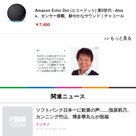
Amazon Echo Dot (エコードット) 第5世代 - Alex
a、センサー搭載、鮮やかなサウンド｜チャコール
￥7,480
>> もっと見る
[EdoErgo] オフィスチェア 椅子 テレワーク 疲れな
EIZO ビジネス向けプレミアムモニター | FlexScan
Amazonベーシック ペットシーツ 薄型 レギュラー 1
い 跳ね上げ式アームレスト コンパクト 約105度ロッ
EV3240X-WT | 31.5型4K UHD・USB Type-C・ホワ
回使い捨て 無香料 ホワイト 300枚
キング pc 事務椅子 360度回転 座面昇降 強化ナイロ
イト
ン樹脂ベース 通気性メッシュ 在宅ワーク H-WY01
￥3,373
￥5,699
￥105,595
(黒網+黒枠+黒足)
EIZO ビジネス向けプレミアムモニター | FlexScan
SIHOO B100 オフィスチェア／デスクチェア メッシ
Amazonベーシック ペットシーツ 厚型 ワイド 42枚
EV2740X-WT | 27.0型4K UHD・USB Type-C・ホワ
ュチェア 人間工学 疲れない ブラック
x2袋(84枚) ホワイト(吸収面:ライトブルー)
関連ニュース
イト
￥27,999
￥3,234
￥109,572
ソフトバンク日本一に歓喜の声……指原莉乃、
カンニング竹山、博多華丸らが祝福
Sezlife オフィスチェア デスクチェア 疲れない テレ
【純正品】27"ゲーミングモニター DualSense 充電
ネオ・ルーライフ ネオ・オムツ L 中型犬用 26枚入
エンタメ
ワーク チェア 強化バックレスト 30度ロッキング機
2014.10.31(金) 13:30
フック付き（CFI-ZDM1J）
り 単品
能 人間工学 椅子 腰サポート 90度跳ね上げ式アーム