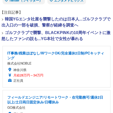
Twitter（ツイッター）
エンタメトピックス
【注目記事】
>
韓国YGエンタ社屋を襲撃したのは日本人...ゴルフクラブで
出入口の一部を破損、警察が経緯を調査へ
>
ゴルフクラブで襲撃、BLACKPINKの10周年イベントに激
怒したファンの説も...YG本社で女性が暴れる
IT事務/残業ほぼなし/WワークOK/完全週休2日制/PCキッティ
ング
株式会社NOBLE
神奈川県
月給28万円～34万円
正社員
フィールドエンジニア/リモートワーク・在宅勤務可/週休2日
以上/土日両日固定休み/日曜休み
GO株式会社