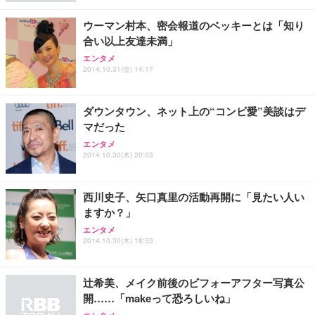
レスト 3Dヘッドレスト ハンガー付き 高反発クッシ
￥49,979
￥1,800
￥7,680
ョン PCチェア 通気性メッシュ ゲーミング/勉強/事
ウーマン村本、密会報道のベッキーとは「知り
務用 おしゃれ パソコンチェア (ブラック)
合い以上友達未満」
Sezlife オフィスチェア デスクチェア 疲れない テレ
【整備済み品】Dell E2724HS 27インチ 液晶モニタ
Smart Basic(スマートベーシック) 【Amazon.co.jp
エンタメ
ワーク チェア 強化バックレスト 30度ロッキング機
ー フルHD（1920×1080）VA 非光沢 HDMI/DisplayP
限定】 Smart Basic アイリスオーヤマ ペットシーツ
2014.10.31(金) 14:17
能 人間工学 椅子 腰サポート 90度跳ね上げ式アーム
ort/VGA スピーカー内蔵 高さ調整 スイベル VESA対
超厚型 お徳用 ワイド 100枚入 (x 1) (ケース販売)
レスト 3Dヘッドレスト ハンガー付き 高反発クッシ
応 ComfortView ビジネス向け
￥7,680
￥15,800
￥3,670
ョン PCチェア 通気性メッシュ ゲーミング/勉強/事
ダウンタウン、ネット上の“コンビ愛”美談はデ
務用 おしゃれ パソコンチェア (ホワイト)
マだった
ANDWINT オフィスチェア デスクチェア 肘なし メ
【MiniLED/24.5inch/280Hz/FHD】GRAPHT THE S
アイリスオーヤマ ペットシーツ 超厚型 お徳用 レギ
ッシュ 通気性 ランバーサポート付き 腰サポート ガ
HOOTER Gaming Monitor 24” Essential ゲーミン
エンタメ
ュラー 200枚入【Amazon.co.jp限定】
ス圧無段階昇降 360度回転 キャスター付き コンパク
グモニター QD 24.5インチ 1ms FHD 量子ドット 残
2014.10.30(木) 20:03
ト 幅52×奥行58.5×高さ84～96cm テレワーク 在宅
像低減 (3年保証 | 輝点保証 | 日本メーカー)
￥3,731
￥4,139
￥34,980
勤務 ブラック
西川史子、矢口真里の活動再開に「見たい人い
ますか？」
エンタメ
2014.10.30(木) 18:53
辻希美、メイク前後のビフォーアフター写真公
開……「makeって恐ろしいね」