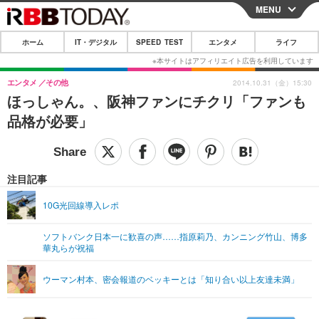
MENU
CLOSE
ホーム
IT・デジタル
SPEED TEST
エンタメ
ライフ
ホーム
IT・デジタル
エンタメ
その他
2014.10.31（金）15:30
ほっしゃん。、阪神ファンにチクリ「ファンも
IT・デジタルTOP
スマートフォン
SPEED TEST
品格が必要」
ネタ
ガジェット・ツール
エンタメ
ショッピング
その他
エンタメTOP
映画・ドラマ
ライフ
注目記事
韓流・K-POP
韓国・芸能
ライフTOP
グルメ
リリース一覧
10G光回線導入レポ
音楽
スポーツ
ペット
ショッピング
プッシュ通知の停止方法
ソフトバンク日本一に歓喜の声……指原莉乃、カンニング竹山、博多
華丸らが祝福
グラビア
ブログ
その他
ショッピング
その他
ウーマン村本、密会報道のベッキーとは「知り合い以上友達未満」