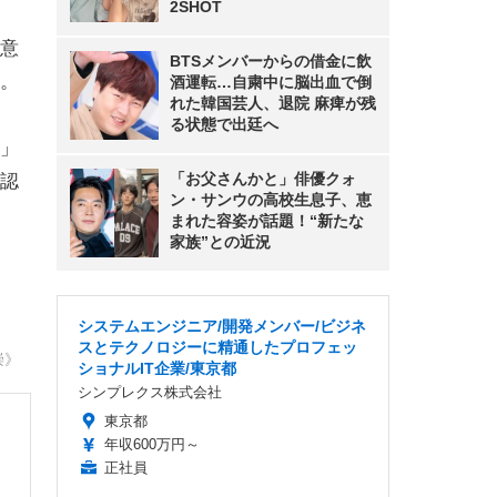
2SHOT
意
BTSメンバーからの借金に飲
。
酒運転…自粛中に脳出血で倒
れた韓国芸人、退院 麻痺が残
る状態で出廷へ
」
「お父さんかと」俳優クォ
終認
ン・サンウの高校生息子、恵
まれた容姿が話題！“新たな
家族”との近況
システムエンジニア/開発メンバー/ビジネ
スとテクノロジーに精通したプロフェッ
崇》
ショナルIT企業/東京都
シンプレクス株式会社
東京都
年収600万円～
正社員