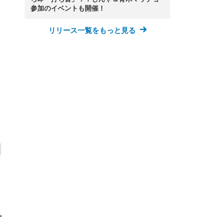
参加のイベントも開催！
リリース一覧をもっと見る
FHD】
ェ
ット
 メ
レギ
 ゲ
ーサ
ンチ
 ガ
 (3
回
ー)
ンパ
高さ
 在
ー