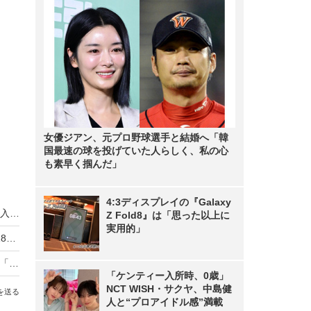
女優ジアン、元プロ野球選手と結婚へ「韓
国最速の球を投げていた人らしく、私の心
も素早く掴んだ」
4:3ディスプレイの『Galaxy
顔認証による徘徊防止対策への現場の声は？…導入事例紹介
Z Fold8』は「思った以上に
実用的」
山手線の新型電車「E235系」に防犯カメラ 2018年春から
手軽さはそのままに性能アップ！家庭用IPカメラ「Arlo PRO」
「ケンティー入所時、0歳」
NCT WISH・サクヤ、中島健
を送る
人と“プロアイドル感”満載