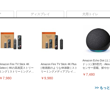
ア
ディスプレイ
犬用トイレ
Amazon Echo Dot (
Amazon Fire TV Stick 4K
Amazon Fire TV Stick 4K Plus
ドット) 第5世代 - Ale
Select | 4Kの高画質ストリー
| 映画館のような4K体験 | スト
センサー搭載、鮮やか
ミング | ストリーミングメデ
リーミングメディアプレイヤ
サウンド｜チャコール
￥7,480
ィアプレイヤー
ー
￥7,980
￥9,980
>> もっ