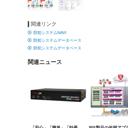
関連リンク
EIZO ビジネス向けプレミア
EIZO ビジネス向けプレミア
【純
[EdoErgo] オフィスチェア 椅
Amazonベーシック ペットシ
SIHOO B100 オフィスチェア
Amazonベーシック ペットシ
ムモニター | FlexScan
ムモニター | FlexScan
ニタ
防犯システムNAVI
子 テレワーク 疲れない 跳ね
ーツ 薄型 レギュラー 1回使い
／デスクチェア メッシュチェ
ーツ 厚型 ワイド 42枚x2袋(84
EV3240X-WT | 31.5型4K
EV2740X-WT | 27.0型4K
ク付
上げ式アームレスト コンパク
捨て 無香料 ホワイト 300枚
ア 人間工学 疲れない ブラッ
枚) ホワイト(吸収面:ライトブ
防犯システムデータベース
UHD・USB Type-C・ホワイ
UHD・USB Type-C・ホワイ
ト 約105度ロッキング pc 事務
￥105,595
￥109,572
ク
ルー)
￥4
ト
ト
￥5,699
￥3,373
￥27,999
￥3,234
椅子 360度回転 座面昇降 強化
防犯システムデータベース
ナイロン樹脂ベース 通気性メ
ッシュ 在宅ワーク H-
WY01(黒網+黒枠+黒足)
関連ニュース
「安心」「簡単」「効果
IPS製品の仮想アプ