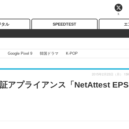
X
ジタル
SPEEDTEST
エ
I
Google Pixel 9
韓国ドラマ
K-POP
2015年2月23日（月） 15
プライアンス「NetAttest EP