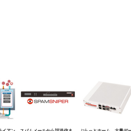
【整備済み品】Dell
【MiniLED/24.5inch/280Hz/
正品】27"ゲーミングモ
ANDWINT オフィスチ
アイリスオーヤマ ペ
Sezlife オフィスチェア デスク
ネオ・ルーライフ ネオ・オム
E2724HS 27インチ 液晶モ
Sezlife オフィスチェア デスク
Smart Basic(スマートベーシ
GRAPHT THE SHOOTER
ー DualSense 充電フッ
ア デスクチェア 肘なし
シーツ 超厚型 お徳用 
チェア 疲れない テレワーク
ツ L 中型犬用 26枚入り 単品
ニター フル
チェア 疲れない テレワーク
ック) 【Amazon.co.jp限定】
Gaming Monitor 24” Essential
き（CFI-ZDM1J）
ッシュ 通気性 ランバ
ュラー 200枚入
チェア 強化バックレスト 30
HD（1920×1080）VA 非光
チェア 強化バックレスト 30度
Smart Basic アイリスオーヤマ
ーミングモニター QD 24.5イ
ポート付き 腰サポート
【Amazon.co.jp限定】
￥1,800
￥15,800
￥34,980
9,979
度ロッキング機能 人間工学 椅
沢 HDMI/DisplayPort/VGA
ロッキング機能 人間工学 椅子
ペットシーツ 超厚型 お徳用
￥4,139
￥3,731
1ms FHD 量子ドット 残像低減
ス圧無段階昇降 360度
￥7,680
￥7,680
￥3,670
子 腰サポート 90度跳ね上げ
スピーカー内蔵 高さ調整 ス
腰サポート 90度跳ね上げ式ア
ワイド 100枚入 (x 1) (ケース
年保証 | 輝点保証 | 日本メーカ
転 キャスター付き コ
式アームレスト 3Dヘッドレス
イベル VESA対応
ームレスト 3Dヘッドレスト
販売)
クト 幅52×奥行58.5×
ト ハンガー付き 高反発クッシ
ComfortView ビジネス向け
ハンガー付き 高反発クッショ
84～96cm テレワーク
ョン PCチェア 通気性メッシ
ン PCチェア 通気性メッシュ
宅勤務 ブラック
ュ ゲーミング/勉強/事務用 お
ゲーミング/勉強/事務用 おし
しゃれ パソコンチェア (ブラ
ゃれ パソコンチェア (ホワイ
ック)
ト)
ライアン
スパムメールから誤送信ま
ぷらっとホーム、大量デ