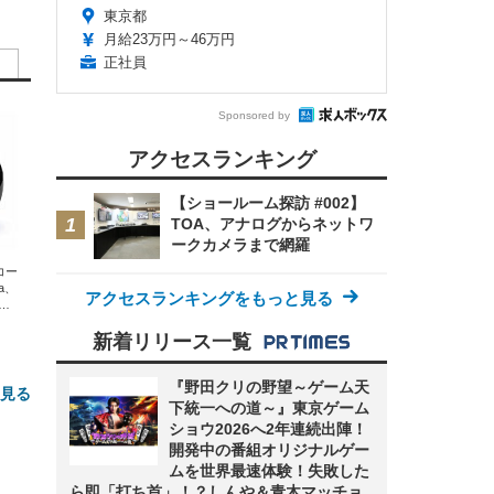
東京都
月給23万円～46万円
正社員
Sponsored by
アクセスランキング
【ショールーム探訪 #002】
TOA、アナログからネットワ
ークカメラまで網羅
エコー
xa、
アクセスランキングをもっと見る
な
新着リリース一覧
『野田クリの野望～ゲーム天
と見る
下統一への道～』東京ゲーム
ショウ2026へ2年連続出陣！
開発中の番組オリジナルゲー
ムを世界最速体験！失敗した
ら即「打ち首」！？しんや＆青木マッチョ