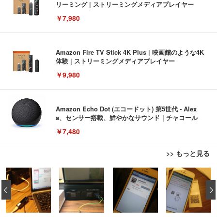
リーミング | ストリーミングメディアプレイヤー
￥7,980
Amazon Fire TV Stick 4K Plus | 映画館のような4K
体験 | ストリーミングメディアプレイヤー
￥9,980
Amazon Echo Dot (エコードット) 第5世代 - Alex
a、センサー搭載、鮮やかなサウンド｜チャコール
￥7,480
>> もっと見る
[EdoErgo] オフィスチェア 椅子 テレワーク 疲れな
EIZO ビジネス向けプレミアムモニター | FlexScan
Amazonベーシック ペットシーツ 薄型 レギュラー 1
い 跳ね上げ式アームレスト コンパクト 約105度ロッ
EV3240X-WT | 31.5型4K UHD・USB Type-C・ホワ
‹
回使い捨て 無香料 ホワイト 300枚
キング pc 事務椅子 360度回転 座面昇降 強化ナイロ
イト
ン樹脂ベース 通気性メッシュ 在宅ワーク H-WY01
￥3,373
￥5,699
￥105,595
(黒網+黒枠+黒足)