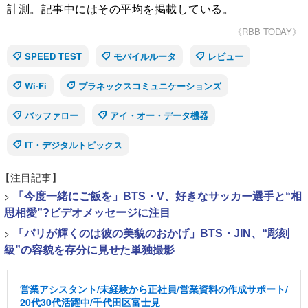
計測。記事中にはその平均を掲載している。
《RBB TODAY》
SPEED TEST
モバイルルータ
レビュー
Wi-Fi
プラネックスコミュニケーションズ
バッファロー
アイ・オー・データ機器
IT・デジタルトピックス
【注目記事】
>
「今度一緒にご飯を」BTS・V、好きなサッカー選手と“相
思相愛”?ビデオメッセージに注目
>
「パリが輝くのは彼の美貌のおかげ」BTS・JIN、“彫刻
級”の容貌を存分に見せた単独撮影
営業アシスタント/未経験から正社員/営業資料の作成サポート/
20代30代活躍中/千代田区富士見