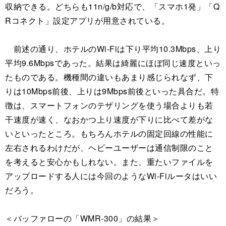
収納できる。どちらも11n/g/b対応で、「スマホ1発」「Q
Rコネクト」設定アプリが用意されている。
前述の通り、ホテルのWi-Fiは下り平均10.3Mbps、上り
平均9.6Mbpsであった。結果は綺麗にほぼ同じ速度といっ
たものである。機種間の違いもあまり感じられなず、下
りは10Mbps前後、上りは9Mbps前後といった具合だ。特
徴は、スマートフォンのテザリングを使う場合よりも若
干速度が速く、なおかつ上り速度が下りに比べて差がな
いといったところ。もちろんホテルの固定回線の性能に
左右されるわけだが、ヘビーユーザーは通信制限のこと
を考えると安心かもしれない。また、重たいファイルを
アップロードする人には今回のようなWi-Fiルータはいい
だろう。
＜バッファローの「WMR-300」の結果＞