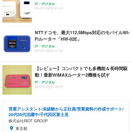
勤務 ブラック
IT・デジタル
2013.3.18(月) 21:15
NTTドコモ、最大112.5Mbps対応のモバイルWi-
Fiルーター「HW-02E」
IT・デジタル
2013.3.13(水) 17:18
【レビュー】コンパクトでも多機能＆長時間駆
動！最新WiMAXルーター2機種を試す
IT・デジタル
2013.3.12(火) 19:15
営業アシスタント/未経験から正社員/営業資料の作成サポート/
20代30代活躍中/千代田区富士見
株式会社RIOT GROUP
東京都