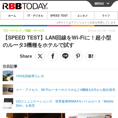
MENU
CLOSE
ホーム
IT・デジタル
SPEED TEST
エンタメ
ライフ
ホーム
IT・デジタル
ブロードバンド
回線・サービス
2013.6.19（水）14:33
【SPEED TEST】LAN回線をWi-Fiに！超小型
IT・デジタルTOP
スマートフォン
SPEED TEST
のルータ3機種をホテルで試す
ネタ
ガジェット・ツール
エンタメ
ショッピング
その他
エンタメTOP
映画・ドラマ
ライフ
注目記事
韓流・K-POP
韓国・芸能
ライフTOP
グルメ
リリース一覧
10G光回線導入レポ
音楽
スポーツ
ペット
ショッピング
プッシュ通知の停止方法
イー・アクセス、Wi-Fiルーターやスマホなど4機種を6月から順次発売
グラビア
ブログ
その他
UQコミュニケーションズ、世界最薄WiMAXモバイルルータ「Mobile
ショッピング
その他
Slim」を発売