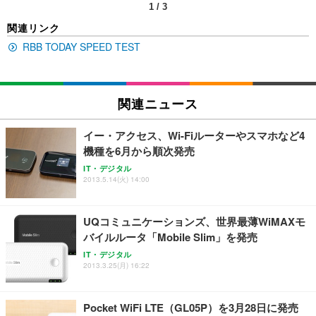
1
/
3
EIZO ビジネス向けプレミアムモニター | FlexScan
SIHOO B100 オフィスチェア／デスクチェア メッシ
Amazonベーシック ペットシーツ 厚型 ワイド 42枚
関連リンク
EV2740X-WT | 27.0型4K UHD・USB Type-C・ホワ
ュチェア 人間工学 疲れない ブラック
x2袋(84枚) ホワイト(吸収面:ライトブルー)
イト
RBB TODAY SPEED TEST
￥27,999
￥3,234
￥109,572
Sezlife オフィスチェア デスクチェア 疲れない テレ
関連ニュース
【純正品】27"ゲーミングモニター DualSense 充電
ネオ・ルーライフ ネオ・オムツ L 中型犬用 26枚入
ワーク チェア 強化バックレスト 30度ロッキング機
フック付き（CFI-ZDM1J）
り 単品
能 人間工学 椅子 腰サポート 90度跳ね上げ式アーム
イー・アクセス、Wi-Fiルーターやスマホなど4
レスト 3Dヘッドレスト ハンガー付き 高反発クッシ
￥49,979
￥1,800
￥7,680
機種を6月から順次発売
ョン PCチェア 通気性メッシュ ゲーミング/勉強/事
務用 おしゃれ パソコンチェア (ブラック)
IT・デジタル
2013.5.14(火) 14:00
Sezlife オフィスチェア デスクチェア 疲れない テレ
【整備済み品】Dell E2724HS 27インチ 液晶モニタ
Smart Basic(スマートベーシック) 【Amazon.co.jp
ワーク チェア 強化バックレスト 30度ロッキング機
ー フルHD（1920×1080）VA 非光沢 HDMI/DisplayP
限定】 Smart Basic アイリスオーヤマ ペットシーツ
能 人間工学 椅子 腰サポート 90度跳ね上げ式アーム
ort/VGA スピーカー内蔵 高さ調整 スイベル VESA対
超厚型 お徳用 ワイド 100枚入 (x 1) (ケース販売)
UQコミュニケーションズ、世界最薄WiMAXモ
レスト 3Dヘッドレスト ハンガー付き 高反発クッシ
応 ComfortView ビジネス向け
￥7,680
￥15,800
￥3,670
ョン PCチェア 通気性メッシュ ゲーミング/勉強/事
バイルルータ「Mobile Slim」を発売
務用 おしゃれ パソコンチェア (ホワイト)
IT・デジタル
ANDWINT オフィスチェア デスクチェア 肘なし メ
【MiniLED/24.5inch/280Hz/FHD】GRAPHT THE S
2013.3.25(月) 16:22
アイリスオーヤマ ペットシーツ 超厚型 お徳用 レギ
ッシュ 通気性 ランバーサポート付き 腰サポート ガ
HOOTER Gaming Monitor 24” Essential ゲーミン
ュラー 200枚入【Amazon.co.jp限定】
ス圧無段階昇降 360度回転 キャスター付き コンパク
グモニター QD 24.5インチ 1ms FHD 量子ドット 残
ト 幅52×奥行58.5×高さ84～96cm テレワーク 在宅
像低減 (3年保証 | 輝点保証 | 日本メーカー)
￥3,731
Pocket WiFi LTE（GL05P）を3月28日に発売
￥4,139
￥34,980