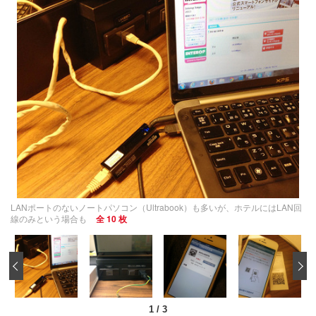
LANポートのないノートパソコン（Ultrabook）も多いが、ホテルにはLAN回
線のみという場合も
全 10 枚
‹
1
/
3