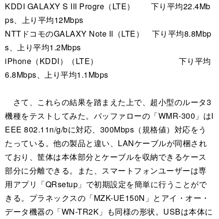
KDDI GALAXY S III Progre（LTE） 下り平均22.4Mb
ps、上り平均12Mbps
NTTドコモのGALAXY Note II（LTE） 下り平均8.8Mbp
s、上り平均1.2Mbps
iPhone（KDDI）（LTE） 下り平均
6.8Mbps、上り平均1.1Mbps
さて、これらの結果を踏まえた上で、超小型のルータ3
機種をテストしてみた。バッファローの「WMR-300」はI
EEE 802.11n/g/bに対応、300Mbps（規格値）対応をう
たっている。他の製品と違い、LANケーブルが同梱され
ており、筐体は本体部分とケーブルを収納できるケース
部分に分離できる。また、スマートフォンユーザーは専
用アプリ「QRsetup」で初期設定を簡単に行うことがで
きる。プラネックスの「MZK-UE150N」とアイ・オー・
データ機器の「WN-TR2K」も同様の形状。USBは本体に