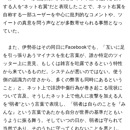
する人を“ネット右翼”だと表現したことで、ネット右翼を
自称する一部ユーザーを中心に批判的なコメントや、ツ
イートの真意を問う声などが多数寄せられる事態となっ
ていた。
また、伊勢谷はその同日にFacebookでも、「互いに足
を引っ張りあうマイナスを生む言葉が、誰か特定のツィ
ッター上に意見、もしくは雑言を吐露できるという特性
から来ているものだ。システムが悪いのではない。使う
側の認識力の甘さから、多くの弊害も同時にあるという
こと」と、ネット上で誹謗中傷行為が巻き起こる現状に
ついて言及。そうしたネット上で他人に攻撃を加える人
を“弱者”という言葉で表現し、「弱者は自らのことを『み
んな』という言葉であたかも自分が世界の基準だともい
うように振る舞う。そしていつの日か、弱者は守られて
当然であり、そのうちに守ってくれないことを悪とし、