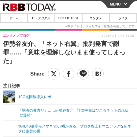
MENU
CLOSE
ホーム
IT・デジタル
SPEED TEST
エンタメ
ライフ
ホーム
IT・デジタル
エンタメ
ブログ
2013.4.18（木）16:32
伊勢谷友介、「ネット右翼」批判発言で謝
IT・デジタルTOP
スマートフォン
SPEED TEST
罪……「意味を理解しないまま使ってしまっ
ネタ
ガジェット・ツール
た」
エンタメ
ショッピング
その他
エンタメTOP
映画・ドラマ
ライフ
韓流・K-POP
韓国・芸能
注目記事
ライフTOP
グルメ
リリース一覧
音楽
スポーツ
10G光回線導入レポ
ペット
ショッピング
プッシュ通知の停止方法
グラビア
ブログ
その他
「弱者の暴力だ」……伊勢谷友介、誹謗中傷はびこるネットの現状
に“爆発”
ショッピング
その他
“AKB48峯岸モノマネ”の八幡かおる、ブログ炎上もマニアックな新ネ
タに絶賛の嵐