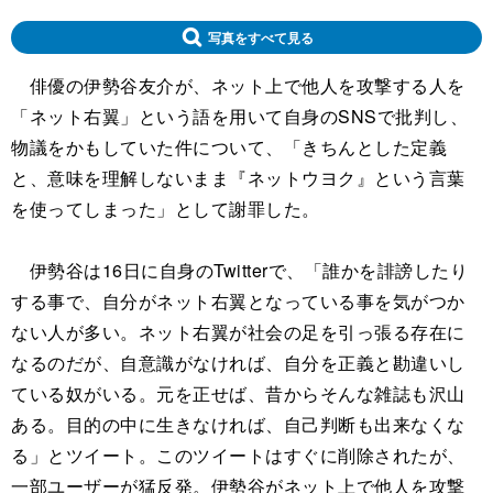
写真をすべて見る
俳優の伊勢谷友介が、ネット上で他人を攻撃する人を
「ネット右翼」という語を用いて自身のSNSで批判し、
物議をかもしていた件について、「きちんとした定義
と、意味を理解しないまま『ネットウヨク』という言葉
を使ってしまった」として謝罪した。
伊勢谷は16日に自身のTwitterで、「誰かを誹謗したり
する事で、自分がネット右翼となっている事を気がつか
ない人が多い。ネット右翼が社会の足を引っ張る存在に
なるのだが、自意識がなければ、自分を正義と勘違いし
ている奴がいる。元を正せば、昔からそんな雑誌も沢山
ある。目的の中に生きなければ、自己判断も出来なくな
る」とツイート。このツイートはすぐに削除されたが、
一部ユーザーが猛反発。伊勢谷がネット上で他人を攻撃