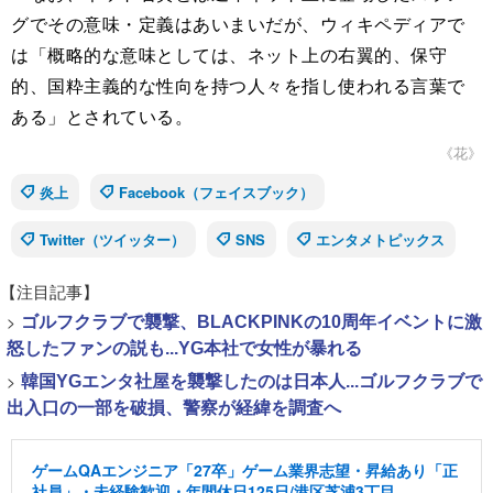
グでその意味・定義はあいまいだが、ウィキペディアで
は「概略的な意味としては、ネット上の右翼的、保守
的、国粋主義的な性向を持つ人々を指し使われる言葉で
ある」とされている。
《花》
炎上
Facebook（フェイスブック）
Twitter（ツイッター）
SNS
エンタメトピックス
【注目記事】
>
ゴルフクラブで襲撃、BLACKPINKの10周年イベントに激
怒したファンの説も...YG本社で女性が暴れる
>
韓国YGエンタ社屋を襲撃したのは日本人...ゴルフクラブで
出入口の一部を破損、警察が経緯を調査へ
ゲームQAエンジニア「27卒」ゲーム業界志望・昇給あり「正
社員」・未経験歓迎・年間休日125日/港区芝浦3丁目