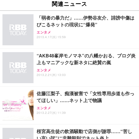
Amazonベーシック ペットシーツ 薄型 レギュラー 1
い 跳ね上げ式アームレスト コンパクト 約105度ロッ
EV3240X-WT | 31.5型4K UHD・USB Type-C・ホワ
関連ニュース
回使い捨て 無香料 ホワイト 300枚
キング pc 事務椅子 360度回転 座面昇降 強化ナイロ
イト
ン樹脂ベース 通気性メッシュ 在宅ワーク H-WY01
￥3,373
￥5,699
￥105,595
「弱者の暴力だ」……伊勢谷友介、誹謗中傷は
(黒網+黒枠+黒足)
びこるネットの現状に“爆発”
エンタメ
EIZO ビジネス向けプレミアムモニター | FlexScan
SIHOO B100 オフィスチェア／デスクチェア メッシ
Amazonベーシック ペットシーツ 厚型 ワイド 42枚
2013.4.17(水) 15:59
EV2740X-WT | 27.0型4K UHD・USB Type-C・ホワ
ュチェア 人間工学 疲れない ブラック
x2袋(84枚) ホワイト(吸収面:ライトブルー)
イト
￥27,999
￥3,234
￥109,572
“AKB48峯岸モノマネ”の八幡かおる、ブログ炎
上もマニアックな新ネタに絶賛の嵐
Sezlife オフィスチェア デスクチェア 疲れない テレ
エンタメ
【純正品】27"ゲーミングモニター DualSense 充電
ネオ・ルーライフ ネオ・オムツ L 中型犬用 26枚入
ワーク チェア 強化バックレスト 30度ロッキング機
2013.2.21(木) 13:03
フック付き（CFI-ZDM1J）
り 単品
能 人間工学 椅子 腰サポート 90度跳ね上げ式アーム
レスト 3Dヘッドレスト ハンガー付き 高反発クッシ
￥49,979
￥1,800
￥7,680
ョン PCチェア 通気性メッシュ ゲーミング/勉強/事
佐藤江梨子、痴漢被害で「女性専用歩道も作っ
務用 おしゃれ パソコンチェア (ブラック)
てほしい」……ネット上で物議
Sezlife オフィスチェア デスクチェア 疲れない テレ
【整備済み品】Dell E2724HS 27インチ 液晶モニタ
Smart Basic(スマートベーシック) 【Amazon.co.jp
エンタメ
ワーク チェア 強化バックレスト 30度ロッキング機
ー フルHD（1920×1080）VA 非光沢 HDMI/DisplayP
限定】 Smart Basic アイリスオーヤマ ペットシーツ
2013.2.27(水) 11:39
能 人間工学 椅子 腰サポート 90度跳ね上げ式アーム
ort/VGA スピーカー内蔵 高さ調整 スイベル VESA対
超厚型 お徳用 ワイド 100枚入 (x 1) (ケース販売)
レスト 3Dヘッドレスト ハンガー付き 高反発クッシ
応 ComfortView ビジネス向け
￥7,680
￥15,800
￥3,670
ョン PCチェア 通気性メッシュ ゲーミング/勉強/事
桜宮高生徒の飲酒騒動で店側が謝罪……“苦し
務用 おしゃれ パソコンチェア (ホワイト)
い言い訳”に非難殺到でネット炎上