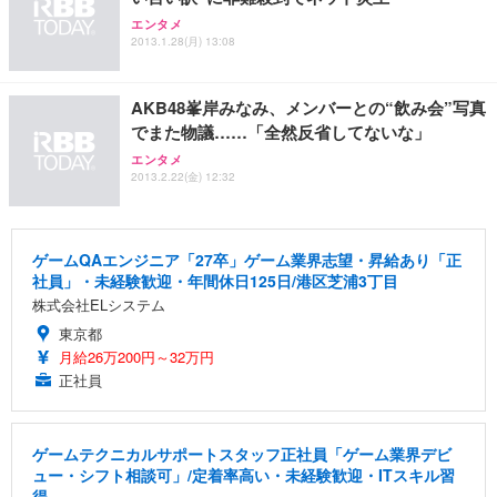
ANDWINT オフィスチェア デスクチェア 肘なし メ
【MiniLED/24.5inch/280Hz/FHD】GRAPHT THE S
アイリスオーヤマ ペットシーツ 超厚型 お徳用 レギ
エンタメ
ッシュ 通気性 ランバーサポート付き 腰サポート ガ
HOOTER Gaming Monitor 24” Essential ゲーミン
ュラー 200枚入【Amazon.co.jp限定】
2013.1.28(月) 13:08
ス圧無段階昇降 360度回転 キャスター付き コンパク
グモニター QD 24.5インチ 1ms FHD 量子ドット 残
ト 幅52×奥行58.5×高さ84～96cm テレワーク 在宅
像低減 (3年保証 | 輝点保証 | 日本メーカー)
￥3,731
￥4,139
￥34,980
勤務 ブラック
AKB48峯岸みなみ、メンバーとの“飲み会”写真
でまた物議……「全然反省してないな」
エンタメ
2013.2.22(金) 12:32
ゲームQAエンジニア「27卒」ゲーム業界志望・昇給あり「正
社員」・未経験歓迎・年間休日125日/港区芝浦3丁目
株式会社ELシステム
東京都
月給26万200円～32万円
正社員
ゲームテクニカルサポートスタッフ正社員「ゲーム業界デビ
ュー・シフト相談可」/定着率高い・未経験歓迎・ITスキル習
得