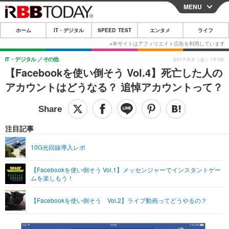
MENU
CLOSE
ホーム
IT・デジタル
SPEED TEST
エンタメ
ライフ
ホーム
IT・デジタル
IT・デジタル
その他
2017.6.9（金）15:06
【Facebookを使い倒そう Vol.4】死亡した人の
IT・デジタルTOP
スマートフォン
SPEED TEST
アカウントはどうなる？ 追悼アカウントって？
ネタ
ガジェット・ツール
エンタメ
ショッピング
その他
エンタメTOP
映画・ドラマ
ライフ
注目記事
韓流・K-POP
韓国・芸能
ライフTOP
グルメ
リリース一覧
10G光回線導入レポ
音楽
スポーツ
ペット
ショッピング
プッシュ通知の停止方法
【Facebookを使い倒そう Vol.1】メッセンジャーでインスタントゲー
ムを楽しもう！
グラビア
ブログ
その他
ショッピング
その他
【Facebookを使い倒そう Vol.2】ライブ動画ってどうやるの？