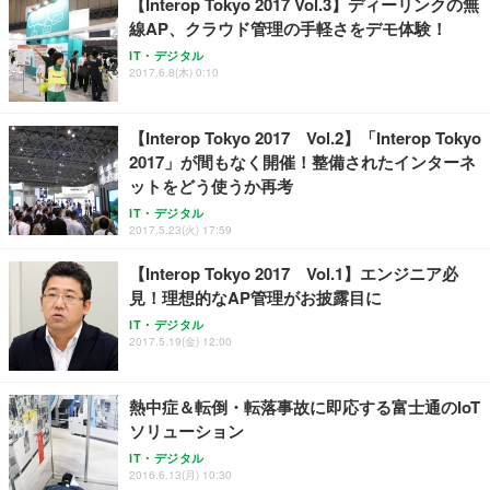
【Interop Tokyo 2017 Vol.3】ディーリンクの無
線AP、クラウド管理の手軽さをデモ体験！
IT・デジタル
2017.6.8(木) 0:10
【Interop Tokyo 2017 Vol.2】「Interop Tokyo
2017」が間もなく開催！整備されたインターネ
ットをどう使うか再考
IT・デジタル
2017.5.23(火) 17:59
【Interop Tokyo 2017 Vol.1】エンジニア必
見！理想的なAP管理がお披露目に
IT・デジタル
2017.5.19(金) 12:00
熱中症＆転倒・転落事故に即応する富士通のIoT
ソリューション
IT・デジタル
2016.6.13(月) 10:30