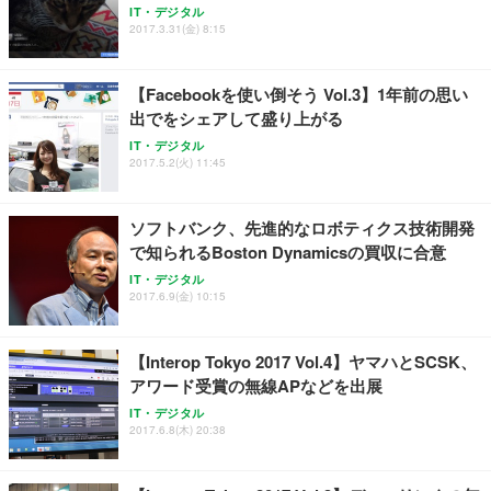
IT・デジタル
ワーク チェア 強化バックレスト 30度ロッキング機
ー フルHD（1920×1080）VA 非光沢 HDMI/DisplayP
限定】 Smart Basic アイリスオーヤマ ペットシーツ
2017.3.31(金) 8:15
能 人間工学 椅子 腰サポート 90度跳ね上げ式アーム
ort/VGA スピーカー内蔵 高さ調整 スイベル VESA対
超厚型 お徳用 ワイド 100枚入 (x 1) (ケース販売)
レスト 3Dヘッドレスト ハンガー付き 高反発クッシ
応 ComfortView ビジネス向け
￥7,680
￥15,800
￥3,670
ョン PCチェア 通気性メッシュ ゲーミング/勉強/事
【Facebookを使い倒そう Vol.3】1年前の思い
務用 おしゃれ パソコンチェア (ホワイト)
出でをシェアして盛り上がる
ANDWINT オフィスチェア デスクチェア 肘なし メ
【MiniLED/24.5inch/280Hz/FHD】GRAPHT THE S
アイリスオーヤマ ペットシーツ 超厚型 お徳用 レギ
ッシュ 通気性 ランバーサポート付き 腰サポート ガ
HOOTER Gaming Monitor 24” Essential ゲーミン
IT・デジタル
ュラー 200枚入【Amazon.co.jp限定】
ス圧無段階昇降 360度回転 キャスター付き コンパク
グモニター QD 24.5インチ 1ms FHD 量子ドット 残
2017.5.2(火) 11:45
ト 幅52×奥行58.5×高さ84～96cm テレワーク 在宅
像低減 (3年保証 | 輝点保証 | 日本メーカー)
￥3,731
￥4,139
￥34,980
勤務 ブラック
ソフトバンク、先進的なロボティクス技術開発
で知られるBoston Dynamicsの買収に合意
IT・デジタル
2017.6.9(金) 10:15
【Interop Tokyo 2017 Vol.4】ヤマハとSCSK、
アワード受賞の無線APなどを出展
IT・デジタル
2017.6.8(木) 20:38