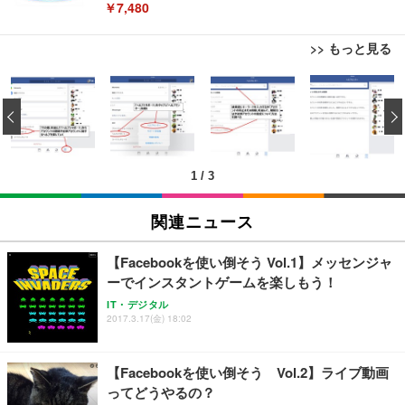
￥7,480
>> もっと見る
[EdoErgo] オフィスチェア 椅子 テレワーク 疲れな
EIZO ビジネス向けプレミアムモニター | FlexScan
Amazonベーシック ペットシーツ 薄型 レギュラー 1
い 跳ね上げ式アームレスト コンパクト 約105度ロッ
EV3240X-WT | 31.5型4K UHD・USB Type-C・ホワ
‹
回使い捨て 無香料 ホワイト 300枚
キング pc 事務椅子 360度回転 座面昇降 強化ナイロ
イト
ン樹脂ベース 通気性メッシュ 在宅ワーク H-WY01
￥3,373
￥5,699
￥105,595
(黒網+黒枠+黒足)
1
/
3
EIZO ビジネス向けプレミアムモニター | FlexScan
SIHOO B100 オフィスチェア／デスクチェア メッシ
Amazonベーシック ペットシーツ 厚型 ワイド 42枚
EV2740X-WT | 27.0型4K UHD・USB Type-C・ホワ
ュチェア 人間工学 疲れない ブラック
x2袋(84枚) ホワイト(吸収面:ライトブルー)
関連ニュース
イト
￥27,999
￥3,234
￥109,572
【Facebookを使い倒そう Vol.1】メッセンジャ
ーでインスタントゲームを楽しもう！
Sezlife オフィスチェア デスクチェア 疲れない テレ
【純正品】27"ゲーミングモニター DualSense 充電
ネオ・ルーライフ ネオ・オムツ L 中型犬用 26枚入
IT・デジタル
ワーク チェア 強化バックレスト 30度ロッキング機
2017.3.17(金) 18:02
フック付き（CFI-ZDM1J）
り 単品
能 人間工学 椅子 腰サポート 90度跳ね上げ式アーム
レスト 3Dヘッドレスト ハンガー付き 高反発クッシ
￥49,979
￥1,800
￥7,680
ョン PCチェア 通気性メッシュ ゲーミング/勉強/事
【Facebookを使い倒そう Vol.2】ライブ動画
務用 おしゃれ パソコンチェア (ブラック)
ってどうやるの？
Sezlife オフィスチェア デスクチェア 疲れない テレ
【整備済み品】Dell E2724HS 27インチ 液晶モニタ
Smart Basic(スマートベーシック) 【Amazon.co.jp