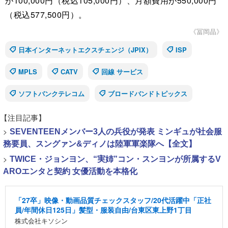
が100,000円（税込105,000円）、月額費用が550,000円
（税込577,500円）。
《冨岡晶》
日本インターネットエクスチェンジ（JPIX）
ISP
MPLS
CATV
回線 サービス
ソフトバンクテレコム
ブロードバンドトピックス
【注目記事】
>
SEVENTEENメンバー3人の兵役が発表 ミンギュが社会服
務要員、スングァン&ディノは陸軍軍楽隊へ【全文】
>
TWICE・ジョンヨン、“実姉”コン・スンヨンが所属するV
AROエンタと契約 女優活動を本格化
「27卒」映像・動画品質チェックスタッフ/20代活躍中「正社
員/年間休日125日」髪型・服装自由/台東区東上野1丁目
株式会社キソシン