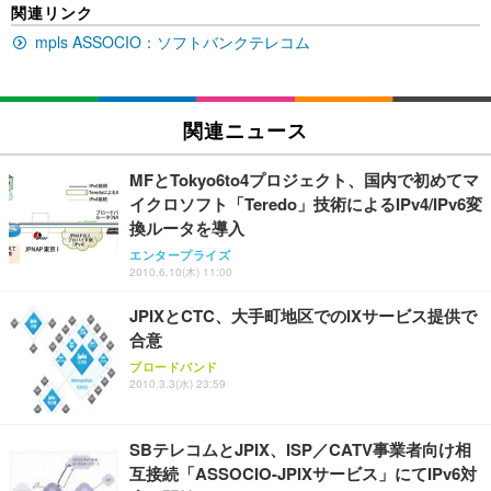
SIHOO B100 オフィスチェア／デスクチェア メッシ
Amazonベーシック ペットシーツ 厚型 ワイド 42枚
関連リンク
EV2740X-WT | 27.0型4K UHD・USB Type-C・ホワ
ュチェア 人間工学 疲れない ブラック
x2袋(84枚) ホワイト(吸収面:ライトブルー)
イト
mpls ASSOCIO：ソフトバンクテレコム
￥27,999
￥3,234
￥109,572
Sezlife オフィスチェア デスクチェア 疲れない テレ
関連ニュース
【純正品】27"ゲーミングモニター DualSense 充電
ネオ・ルーライフ ネオ・オムツ L 中型犬用 26枚入
ワーク チェア 強化バックレスト 30度ロッキング機
フック付き（CFI-ZDM1J）
り 単品
能 人間工学 椅子 腰サポート 90度跳ね上げ式アーム
MFとTokyo6to4プロジェクト、国内で初めてマ
レスト 3Dヘッドレスト ハンガー付き 高反発クッシ
￥49,979
￥1,800
￥7,680
イクロソフト「Teredo」技術によるIPv4/IPv6変
ョン PCチェア 通気性メッシュ ゲーミング/勉強/事
務用 おしゃれ パソコンチェア (ブラック)
換ルータを導入
Sezlife オフィスチェア デスクチェア 疲れない テレ
【整備済み品】Dell E2724HS 27インチ 液晶モニタ
Smart Basic(スマートベーシック) 【Amazon.co.jp
エンタープライズ
ワーク チェア 強化バックレスト 30度ロッキング機
ー フルHD（1920×1080）VA 非光沢 HDMI/DisplayP
限定】 Smart Basic アイリスオーヤマ ペットシーツ
2010.6.10(木) 11:00
能 人間工学 椅子 腰サポート 90度跳ね上げ式アーム
ort/VGA スピーカー内蔵 高さ調整 スイベル VESA対
超厚型 お徳用 ワイド 100枚入 (x 1) (ケース販売)
レスト 3Dヘッドレスト ハンガー付き 高反発クッシ
応 ComfortView ビジネス向け
JPIXとCTC、大手町地区でのIXサービス提供で
￥7,680
￥15,800
￥3,670
ョン PCチェア 通気性メッシュ ゲーミング/勉強/事
合意
務用 おしゃれ パソコンチェア (ホワイト)
ブロードバンド
ANDWINT オフィスチェア デスクチェア 肘なし メ
【MiniLED/24.5inch/280Hz/FHD】GRAPHT THE S
2010.3.3(水) 23:59
アイリスオーヤマ ペットシーツ 超厚型 お徳用 レギ
ッシュ 通気性 ランバーサポート付き 腰サポート ガ
HOOTER Gaming Monitor 24” Essential ゲーミン
ュラー 200枚入【Amazon.co.jp限定】
ス圧無段階昇降 360度回転 キャスター付き コンパク
グモニター QD 24.5インチ 1ms FHD 量子ドット 残
ト 幅52×奥行58.5×高さ84～96cm テレワーク 在宅
像低減 (3年保証 | 輝点保証 | 日本メーカー)
￥3,731
SBテレコムとJPIX、ISP／CATV事業者向け相
￥4,139
￥34,980
勤務 ブラック
互接続「ASSOCIO-JPIXサービス」にてIPv6対