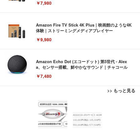
￥7,980
Amazon Fire TV Stick 4K Plus | 映画館のような4K
体験 | ストリーミングメディアプレイヤー
￥9,980
Amazon Echo Dot (エコードット) 第5世代 - Alex
a、センサー搭載、鮮やかなサウンド｜チャコール
￥7,480
>> もっと見る
[EdoErgo] オフィスチェア 椅子 テレワーク 疲れな
EIZO ビジネス向けプレミアムモニター | FlexScan
Amazonベーシック ペットシーツ 薄型 レギュラー 1
い 跳ね上げ式アームレスト コンパクト 約105度ロッ
EV3240X-WT | 31.5型4K UHD・USB Type-C・ホワ
回使い捨て 無香料 ホワイト 300枚
キング pc 事務椅子 360度回転 座面昇降 強化ナイロ
イト
ン樹脂ベース 通気性メッシュ 在宅ワーク H-WY01
￥3,373
￥5,699
￥105,595
(黒網+黒枠+黒足)
EIZO ビジネス向けプレミアムモニター | FlexScan