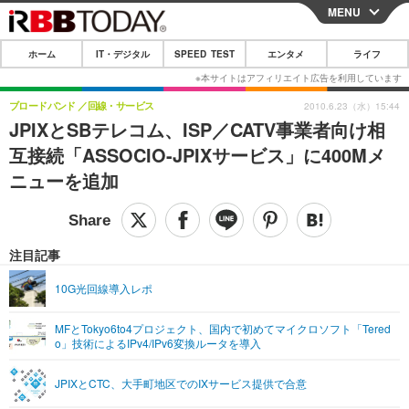
MENU
CLOSE
ホーム
IT・デジタル
SPEED TEST
エンタメ
ライフ
ホーム
IT・デジタル
ブロードバンド
回線・サービス
2010.6.23（水）15:44
JPIXとSBテレコム、ISP／CATV事業者向け相
IT・デジタルTOP
スマートフォン
SPEED TEST
互接続「ASSOCIO-JPIXサービス」に400Mメ
ネタ
ガジェット・ツール
ニューを追加
エンタメ
ショッピング
その他
エンタメTOP
映画・ドラマ
ライフ
韓流・K-POP
韓国・芸能
注目記事
ライフTOP
グルメ
リリース一覧
音楽
スポーツ
10G光回線導入レポ
ペット
ショッピング
プッシュ通知の停止方法
グラビア
ブログ
その他
MFとTokyo6to4プロジェクト、国内で初めてマイクロソフト「Tered
o」技術によるIPv4/IPv6変換ルータを導入
ショッピング
その他
JPIXとCTC、大手町地区でのIXサービス提供で合意