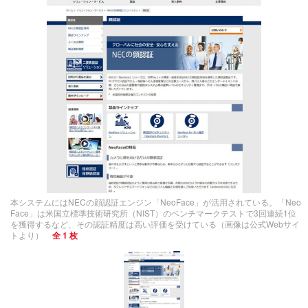
本システムにはNECの顔認証エンジン「NeoFace」が活用されている。「Neo
Face」は米国立標準技術研究所（NIST）のベンチマークテストで3回連続1位
を獲得するなど、その認証精度は高い評価を受けている（画像は公式Webサイ
トより）
全 1 枚