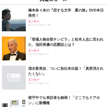
レスト 3Dヘッドレスト ハンガー付き 高反発クッシ
￥49,979
￥1,800
￥7,680
ョン PCチェア 通気性メッシュ ゲーミング/勉強/事
橋本奈々未の『恋する文学 夏の旅』DVD本日
務用 おしゃれ パソコンチェア (ブラック)
発売！
Sezlife オフィスチェア デスクチェア 疲れない テレ
【整備済み品】Dell E2724HS 27インチ 液晶モニタ
Smart Basic(スマートベーシック) 【Amazon.co.jp
エンタメ
ワーク チェア 強化バックレスト 30度ロッキング機
ー フルHD（1920×1080）VA 非光沢 HDMI/DisplayP
限定】 Smart Basic アイリスオーヤマ ペットシーツ
2017.2.17(金) 11:46
能 人間工学 椅子 腰サポート 90度跳ね上げ式アーム
ort/VGA スピーカー内蔵 高さ調整 スイベル VESA対
超厚型 お徳用 ワイド 100枚入 (x 1) (ケース販売)
レスト 3Dヘッドレスト ハンガー付き 高反発クッシ
応 ComfortView ビジネス向け
￥7,680
￥15,800
￥3,670
ョン PCチェア 通気性メッシュ ゲーミング/勉強/事
「登場人物全部チンピラ」と松本人志に言われ
務用 おしゃれ パソコンチェア (ホワイト)
た、池田美優の恋愛話とは？
ANDWINT オフィスチェア デスクチェア 肘なし メ
【MiniLED/24.5inch/280Hz/FHD】GRAPHT THE S
アイリスオーヤマ ペットシーツ 超厚型 お徳用 レギ
エンタメ
ッシュ 通気性 ランバーサポート付き 腰サポート ガ
HOOTER Gaming Monitor 24” Essential ゲーミン
ュラー 200枚入【Amazon.co.jp限定】
2017.2.17(金) 2:51
ス圧無段階昇降 360度回転 キャスター付き コンパク
グモニター QD 24.5インチ 1ms FHD 量子ドット 残
ト 幅52×奥行58.5×高さ84～96cm テレワーク 在宅
像低減 (3年保証 | 輝点保証 | 日本メーカー)
￥3,731
￥4,139
￥34,980
勤務 ブラック
清水富美加、ついに告白本出版！「真実消され
たくない」
エンタメ
2017.2.17(金) 1:27
留守中でも来訪者を録画！「どこでもドアホ
ン」に新機種