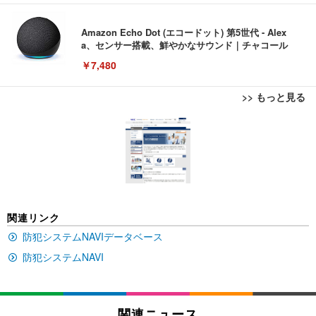
Amazon Echo Dot (エコードット) 第5世代 - Alex
a、センサー搭載、鮮やかなサウンド｜チャコール
￥7,480
>> もっと見る
[EdoErgo] オフィスチェア 椅子 テレワーク 疲れな
EIZO ビジネス向けプレミアムモニター | FlexScan
Amazonベーシック ペットシーツ 薄型 レギュラー 1
い 跳ね上げ式アームレスト コンパクト 約105度ロッ
EV3240X-WT | 31.5型4K UHD・USB Type-C・ホワ
回使い捨て 無香料 ホワイト 300枚
キング pc 事務椅子 360度回転 座面昇降 強化ナイロ
イト
ン樹脂ベース 通気性メッシュ 在宅ワーク H-WY01
￥3,373
￥5,699
￥105,595
(黒網+黒枠+黒足)
EIZO ビジネス向けプレミアムモニター | FlexScan
SIHOO B100 オフィスチェア／デスクチェア メッシ
Amazonベーシック ペットシーツ 厚型 ワイド 42枚
関連リンク
EV2740X-WT | 27.0型4K UHD・USB Type-C・ホワ
ュチェア 人間工学 疲れない ブラック
x2袋(84枚) ホワイト(吸収面:ライトブルー)
イト
防犯システムNAVIデータベース
￥27,999
￥3,234
￥109,572
防犯システムNAVI
Sezlife オフィスチェア デスクチェア 疲れない テレ
【純正品】27"ゲーミングモニター DualSense 充電
ネオ・ルーライフ ネオ・オムツ L 中型犬用 26枚入
ワーク チェア 強化バックレスト 30度ロッキング機
フック付き（CFI-ZDM1J）
り 単品
関連ニュース
能 人間工学 椅子 腰サポート 90度跳ね上げ式アーム