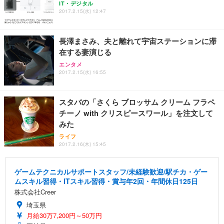
IT・デジタル
2017.2.15(水) 12:47
長澤まさみ、夫と離れて宇宙ステーションに滞
在する妻演じる
エンタメ
2017.2.15(水) 16:55
スタバの「さくら ブロッサム クリーム フラペ
チーノ with クリスピースワール」を注文して
みた
ライフ
2017.2.16(木) 15:45
ゲームテクニカルサポートスタッフ/未経験歓迎/駅チカ・ゲー
ムスキル習得・ITスキル習得・賞与年2回・年間休日125日
株式会社Creer
埼玉県
月給30万7,200円～50万円