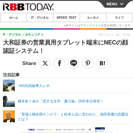
MENU
CLOSE
ホーム
IT・デジタル
SPEED TEST
エンタメ
ライフ
ホーム
IT・デジタル
IT・デジタル
セキュリティ
2017.2.17（金）13:08
大和証券の営業員用タブレット端末にNECの顔
IT・デジタルTOP
スマートフォン
SPEED TEST
認証システム！
ネタ
ガジェット・ツール
エンタメ
ショッピング
その他
エンタメTOP
映画・ドラマ
ライフ
注目記事
韓流・K-POP
韓国・芸能
ライフTOP
グルメ
リリース一覧
10G光回線導入レポ
音楽
スポーツ
ペット
ショッピング
プッシュ通知の停止方法
橋本奈々未の『恋する文学 夏の旅』DVD本日発売！
グラビア
ブログ
その他
「登場人物全部チンピラ」と松本人志に言われた、池田美優の恋愛話
ショッピング
その他
とは？