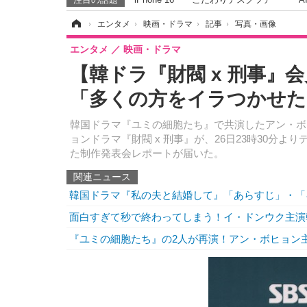
ホーム
›
エンタメ
›
映画・ドラマ
›
記事
›
写真・画像
エンタメ
映画・ドラマ
【韓ドラ『財閥 x 刑事』
「多くの方をイラつかせた
韓国ドラマ『ユミの細胞たち』で共演したアン・ボ
ョンドラマ『財閥 x 刑事』が、26日23時30分
た制作発表会レポートが届いた。
関連ニュース
韓国ドラマ『私の夫と結婚して』「あらすじ」・「
面白すぎて秒で終わってしまう！イ・ドンウク主演
『ユミの細胞たち』の2人が再演！アン・ボヒョン主