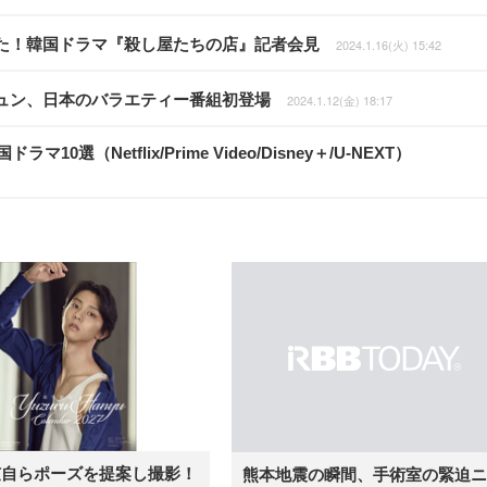
た！韓国ドラマ『殺し屋たちの店』記者会見
2024.1.16(火) 15:42
ュン、日本のバラエティー番組初登場
2024.1.12(金) 18:17
（Netflix/Prime Video/Disney＋/U-NEXT）
弦自らポーズを提案し撮影！
熊本地震の瞬間、手術室の緊迫ニ