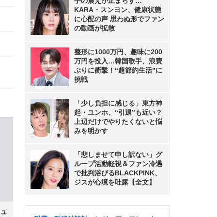
手の震えが止まらず…
KARA・スンヨン、健康状態
に心配の声 思わぬ形でファン
の動画が拡散
整形に1000万円、趣味に200
万円を投入…韓国歌手、浪費
ぶりに衝撃！“超節約生活”に
挑戦
「少し負担に感じる」東方神
起・ユンホ、“引退”も近い？
上辺だけでやりたくないと悩
みを明かす
「悲しませて申し訳ない」グ
ループ活動軽視＆ファン冷遇
で批判浴びるBLACKPINK、
ジスが心境を吐露【全文】
ュ