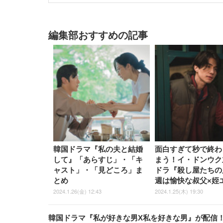
編集部おすすめの記事
韓国ドラマ『私の夫と結婚
面白すぎて秒で終わ
して』「あらすじ」・「キ
まう！イ・ドンウク
ャスト」・「見どころ」ま
ドラ『殺し屋たちの
とめ
週は愉快な叔父×姪
2024.1.26(金) 12:43
2024.1.25(木) 19:30
韓国ドラマ『私が好きな男X私を好きな男』が配信！