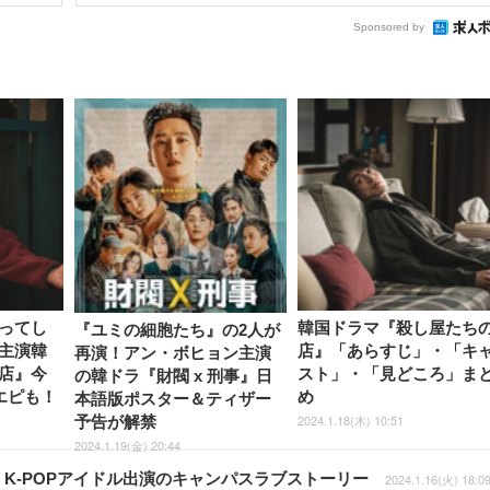
Sponsored by
ってし
韓国ドラマ『殺し屋たち
『ユミの細胞たち』の2人が
主演韓
店』「あらすじ」・「キ
再演！アン・ボヒョン主演
店』今
スト」・「見どころ」ま
の韓ドラ『財閥 x 刑事』日
エピも！
め
本語版ポスター＆ティザー
2024.1.18(木) 10:51
予告が解禁
2024.1.19(金) 20:44
K-POPアイドル出演のキャンパスラブストーリー
2024.1.16(火) 18:0