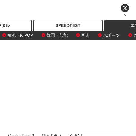
X
ジタル
SPEEDTEST
エ
韓流・K-POP
韓国・芸能
音楽
スポーツ
I
Google Pixel 9
韓国ドラマ
K-POP