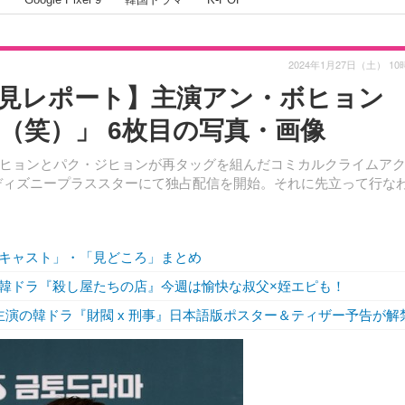
2024年1月27日（土） 10
会見レポート】主演アン・ボヒョン
（笑）」 6枚目の写真・画像
ヒョンとパク・ジヒョンが再タッグを組んだコミカルクライムア
よりディズニープラススターにて独占配信を開始。それに先立って行な
キャスト」・「見どころ」まとめ
韓ドラ『殺し屋たちの店』今週は愉快な叔父×姪エピも！
演の韓ドラ『財閥 x 刑事』日本語版ポスター＆ティザー予告が解