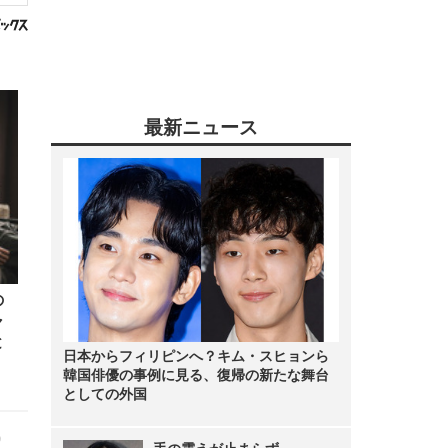
最新ニュース
の
ャ
と
日本からフィリピンへ？キム・スヒョンら
韓国俳優の事例に見る、復帰の新たな舞台
としての外国
9