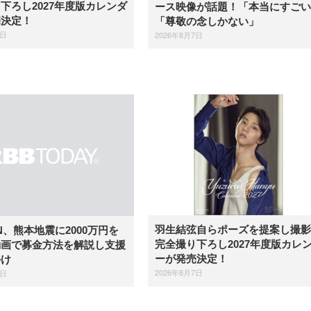
下ろし2027年度版カレンダ
ース映像が話題！「本当にすごい
売決定！
「尊敬の念しかない」
7日
2026年8月7日
羽生結弦自らポーズを提案し撮影
IN、熊本地震に2000万円を
完全撮り下ろし2027年度版カレ
動画で募金方法を解説し支援
ーが発売決定！
かけ
2026年8月7日
7日