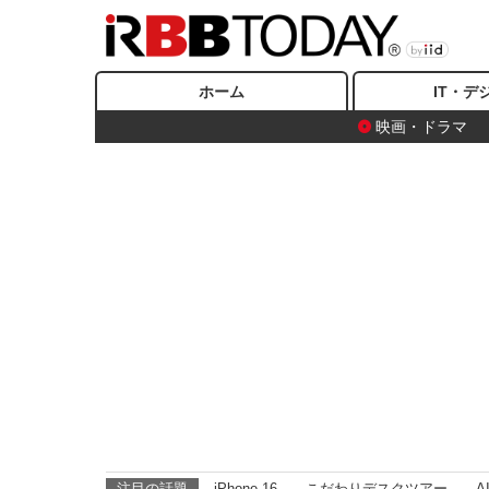
ホーム
IT・デ
映画・ドラマ
注目の話題
iPhone 16
こだわりデスクツアー
A