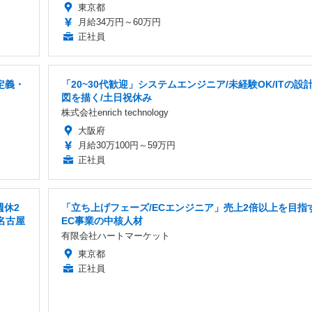
東京都
月給34万円～60万円
正社員
定義・
「20~30代歓迎」システムエンジニア/未経験OK/ITの設
図を描く/土日祝休み
株式会社enrich technology
大阪府
月給30万100円～59万円
正社員
週休2
「立ち上げフェーズ/ECエンジニア」売上2倍以上を目指
名古屋
EC事業の中核人材
有限会社ハートマーケット
東京都
正社員