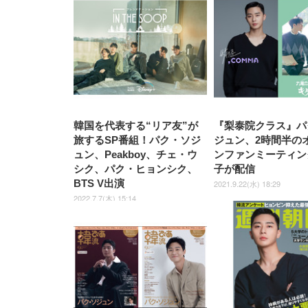
子 テレワーク 疲れない 跳ね
ーツ 薄型 レギュラー 1回使い
／デスクチェア メッシュチェ
ーツ 厚型 ワイド 42枚x2袋(84
EV3240X-WT | 31.5型4K
EV2740X-WT | 27.0型4K
ク付
上げ式アームレスト コンパク
捨て 無香料 ホワイト 300枚
ア 人間工学 疲れない ブラッ
枚) ホワイト(吸収面:ライトブ
UHD・USB Type-C・ホワイ
UHD・USB Type-C・ホワイ
ト 約105度ロッキング pc 事務
￥105,595
￥109,572
ク
ルー)
￥4
ト
ト
￥5,699
￥3,373
￥27,999
￥3,234
椅子 360度回転 座面昇降 強化
ナイロン樹脂ベース 通気性メ
ッシュ 在宅ワーク H-
WY01(黒網+黒枠+黒足)
韓国を代表する“リア友”が
『梨泰院クラス』パ
旅するSP番組！パク・ソジ
ジュン、2時間半の
ュン、Peakboy、チェ・ウ
ンファンミーティン
シク、パク・ヒョンシク、
子が配信
BTS V出演
2021.9.22(水) 18:29
2022.7.7(木) 15:14