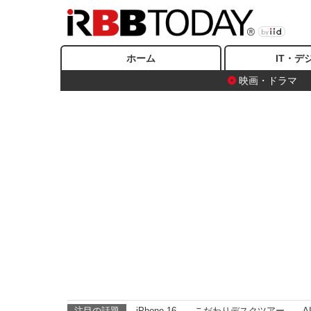
ホーム
IT・デ
映画・ドラマ
注目の話題
iPhone 16
こだわりデスクツアー
A