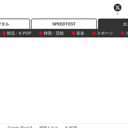
X
ジタル
SPEEDTEST
エ
韓流・K-POP
韓国・芸能
音楽
スポーツ
I
Google Pixel 9
韓国ドラマ
K-POP