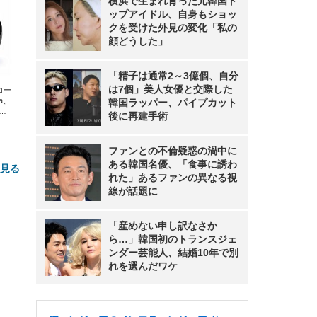
横浜で生まれ育った元韓国ト
ップアイドル、自身もショッ
クを受けた外見の変化「私の
顔どうした」
「精子は通常2～3億個、自分
は7個」美人女優と交際した
エコー
xa、
韓国ラッパー、パイプカット
な
後に再建手術
ファンとの不倫疑惑の渦中に
ある韓国名優、「食事に誘わ
と見る
れた」あるファンの異なる視
線が話題に
「産めない申し訳なさか
ら…」韓国初のトランスジェ
ンダー芸能人、結婚10年で別
れを選んだワケ
FHD】
ェ
ット
 メ
レギ