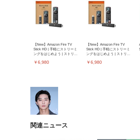
【New】Amazon Fire TV
【New】Amazon Fire TV
Stick HD | 手軽にストリーミ
Stick HD | 手軽にストリーミ
ングをはじめよう | ストリー
ングをはじめよう | ストリー
ミングメディアプレイヤー
ミングメディアプレイヤー
￥6,980
￥6,980
関連ニュース
EIZO ビジネス向けプレミア
EIZO ビジネス向けプレミア
【純
[EdoErgo] オフィスチェア 椅
Amazonベーシック ペットシ
SIHOO B100 オフィスチェア
Amazonベーシック ペットシ
ムモニター | FlexScan
ムモニター | FlexScan
ニタ