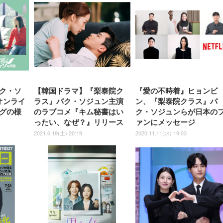
チェア 疲れない テレワーク
ツ L 中型犬用 26枚入り 単品
ニター フル
チェア 疲れない テレワーク
ック) 【Amazon.co.jp限定】
Gaming Monitor 24” Essential
き（CFI-ZDM1J）
ッシュ 通気性 ランバ
ュラー 200枚入
チェア 強化バックレスト 30
HD（1920×1080）VA 非光
チェア 強化バックレスト 30度
Smart Basic アイリスオーヤマ
ーミングモニター QD 24.5イ
ポート付き 腰サポート
【Amazon.co.jp限定】
￥1,800
￥15,800
￥34,980
9,979
度ロッキング機能 人間工学 椅
沢 HDMI/DisplayPort/VGA
ロッキング機能 人間工学 椅子
ペットシーツ 超厚型 お徳用
￥4,139
￥3,731
1ms FHD 量子ドット 残像低減
ス圧無段階昇降 360度
￥7,680
￥7,680
￥3,670
子 腰サポート 90度跳ね上げ
スピーカー内蔵 高さ調整 ス
腰サポート 90度跳ね上げ式ア
ワイド 100枚入 (x 1) (ケース
年保証 | 輝点保証 | 日本メーカ
転 キャスター付き コ
式アームレスト 3Dヘッドレス
イベル VESA対応
ームレスト 3Dヘッドレスト
販売)
クト 幅52×奥行58.5×
ト ハンガー付き 高反発クッシ
ComfortView ビジネス向け
ハンガー付き 高反発クッショ
84～96cm テレワーク
ョン PCチェア 通気性メッシ
ン PCチェア 通気性メッシュ
宅勤務 ブラック
ュ ゲーミング/勉強/事務用 お
ゲーミング/勉強/事務用 おし
しゃれ パソコンチェア (ブラ
ゃれ パソコンチェア (ホワイ
ック)
ト)
ク・ソ
【韓国ドラマ】『梨泰院ク
『愛の不時着』ヒョンビ
オンライ
ラス』パク・ソジュン主演
ン、『梨泰院クラス』パ
グの様
のラブコメ『キム秘書はい
ク・ソジュンらが日本の
ったい、なぜ？』リリース
ァンにメッセージ
2021.6.19(土) 20:19
2020.11.11(水) 19:03