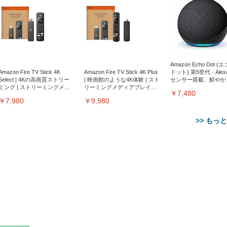
Amazon Echo Dot (
Amazon Fire TV Stick 4K
Amazon Fire TV Stick 4K Plus
ドット) 第5世代 - Ale
Select | 4Kの高画質ストリー
| 映画館のような4K体験 | スト
センサー搭載、鮮やか
ミング | ストリーミングメデ
リーミングメディアプレイヤ
サウンド｜チャコール
￥7,480
ィアプレイヤー
ー
￥7,980
￥9,980
>> もっ
【整備済み品】Dell
【MiniLED/24.5inch/280Hz/
正品】27"ゲーミングモ
ANDWINT オフィスチ
アイリスオーヤマ ペ
Sezlife オフィスチェア デスク
ネオ・ルーライフ ネオ・オム
E2724HS 27インチ 液晶モ
Sezlife オフィスチェア デスク
Smart Basic(スマートベーシ
GRAPHT THE SHOOTER
ー DualSense 充電フッ
ア デスクチェア 肘なし
シーツ 超厚型 お徳用 