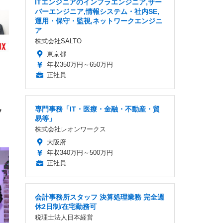
ITエンジニアのインフラエンジニア,サー
 ゲ
ーサ
ンチ
バーエンジニア,情報システム・社内SE,
 ガ
 (3
回
運用・保守・監視,ネットワークエンジニ
ー)
ンパ
ア
高さ
株式会社SALTO
 在
東京都
年収350万円～650万円
正社員
専門事務「IT・医療・金融・不動産・貿
フ
易等」
株式会社レオンワークス
大阪府
年収340万円～500万円
正社員
会計事務所スタッフ 決算処理業務 完全週
休2日制/在宅勤務可
税理士法人日本経営