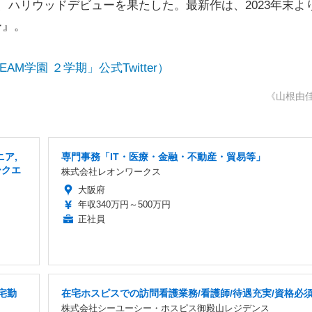
し、ハリウッドデビューを果たした。最新作は、2023年末よ
ー』。
M学園 ２学期」公式Twitter）
《山根由
ア,
専門事務「IT・医療・金融・不動産・貿易等」
ークエ
株式会社レオンワークス
大阪府
年収340万円～500万円
正社員
宅勤
在宅ホスピスでの訪問看護業務/看護師/待遇充実/資格必
株式会社シーユーシー・ホスピス御殿山レジデンス