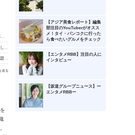
【アジア美食レポート】編集
部注目のYouTuberがオスス
メ！タイ・バンコクに行った
HIKAKIN、熊本地震に2000万円を寄付 動画で募金方法を解説し支援を呼びかけ
ら食べたいグルメをチェック
羽生結弦自らポーズを提案し撮影！完全撮り下ろし2027年度版カレンダーが発売決定！
【エンタメRBB】注目の人に
熊本地震の瞬間、手術室の緊迫ニュース映像が話題！「本当にすごい」「尊敬の念しかない」
インタビュー
を送る
【坂道グループニュース】ー
エンタメRBBー
を
織
。