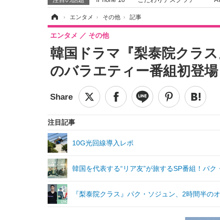
ホーム
›
エンタメ
›
その他
›
記事
エンタメ
その他
韓国ドラマ『梨泰院クラス
のバラエティー番組初登場
注目記事
10G光回線導入レポ
韓国を代表する“リア友”が旅するSP番組！パク・
『梨泰院クラス』パク・ソジュン、2時間半の