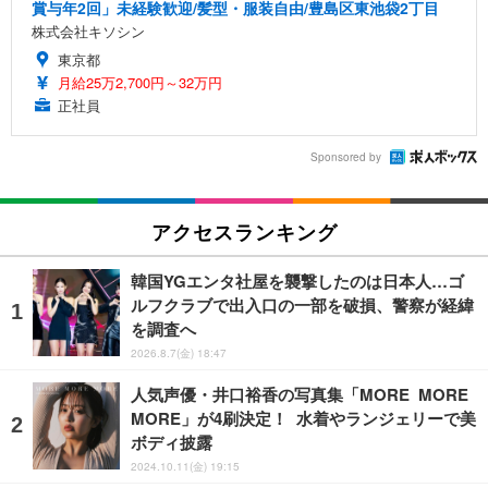
賞与年2回」未経験歓迎/髪型・服装自由/豊島区東池袋2丁目
株式会社キソシン
東京都
月給25万2,700円～32万円
正社員
Sponsored by
アクセスランキング
韓国YGエンタ社屋を襲撃したのは日本人…ゴ
ルフクラブで出入口の一部を破損、警察が経緯
を調査へ
2026.8.7(金) 18:47
人気声優・井口裕香の写真集「MORE MORE
MORE」が4刷決定！ 水着やランジェリーで美
ボディ披露
2024.10.11(金) 19:15