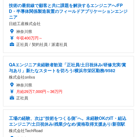
技術の最前線で顧客と共に課題を解決するエンジニアへ/FP
D・半導体関係製造装置のフィールドアプリケーションエンジ
ニア
日総工産株式会社
神奈川県
年収400万円～
正社員 / 契約社員 / 派遣社員
QAエンジニア未経験者歓迎「正社員/土日祝休み/研修充実/賞
与あり」新たなスタートを切ろう/横浜市栄区勤務/9582
株式会社onlixs
神奈川県
月給29万7,000円～36万円
正社員
工場の経験、次は“技術をつくる側”へ。未経験OKのIT・組込
エンジニア/土日祝休み/残業少なめ/資格取得支援あり/新宿駅
株式会社TechRoad