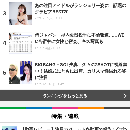
あの注目アイドルがランジェリー姿に！話題の
グラビアBEST20
2022.2.15(火) 12:11
侍ジャパン・杉内俊哉投手に不倫報道……WB
C合宿中に女性と密会、キス写真も
2013.3.8(金) 11:12
BIGBANG・SOL夫妻、久々の2SHOTに視線集
中！結婚式にともに出席、カリスマ性溢れる姿
に注目
2025.10.12(日) 17:47
ランキングをもっと見る
特集・連載
【動画レビュー】注目ガジェットを動画で解説！公式Y