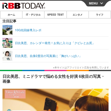
MENU
CLOSE
ホーム
IT・デジタル
SPEED TEST
エンタメ
ライフ
ホーム
注目記事
IT・デジタル
10G光回線導入レポ
IT・デジタルTOP
スマートフォン
SPEED TEST
日比美思、カレンダー発売！お気に入りは「クビレとお尻」
ネタ
ガジェット・ツール
エンタメ
日比美思、自身2度目の写真展に「胸がいっぱい」
ショッピング
その他
エンタメTOP
映画・ドラマ
ライフ
韓流・K-POP
韓国・芸能
ライフTOP
グルメ
リリース一覧
日比美思、ミニドラマで悩める女性を好演 6枚目の写真・
音楽
スポーツ
ペット
ショッピング
画像
プッシュ通知の停止方法
グラビア
ブログ
その他
ショッピング
その他