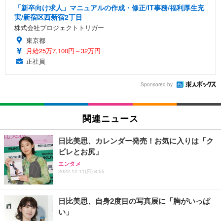
「新卒向け求人」マニュアルの作成・修正/IT事務/福利厚生充
実/新宿区西新宿2丁目
株式会社プロジェクトトリガー
東京都
月給25万7,100円～32万円
正社員
Sponsored by
関連ニュース
日比美思、カレンダー発売！お気に入りは「ク
ビレとお尻」
エンタメ
2022.12.11(日) 8:55
日比美思、自身2度目の写真展に「胸がいっぱ
い」