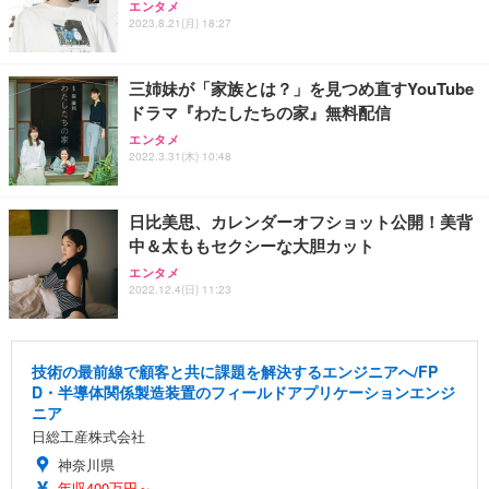
エンタメ
2023.8.21(月) 18:27
三姉妹が「家族とは？」を見つめ直すYouTube
ドラマ『わたしたちの家』無料配信
エンタメ
2022.3.31(木) 10:48
日比美思、カレンダーオフショット公開！美背
中＆太ももセクシーな大胆カット
エンタメ
2022.12.4(日) 11:23
技術の最前線で顧客と共に課題を解決するエンジニアへ/FP
D・半導体関係製造装置のフィールドアプリケーションエンジ
ニア
日総工産株式会社
神奈川県
年収400万円～