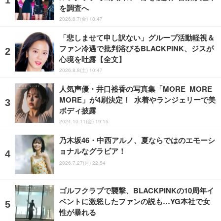
を調査へ
2026.8.7(金) 18:47
「悲しませて申し訳ない」グループ活動軽視＆
ファン冷遇で批判浴びるBLACKPINK、ジスが
心境を吐露【全文】
2026.8.8(土) 10:47
人気声優・井口裕香の写真集「MORE MORE
MORE」が4刷決定！ 水着やランジェリーで美
ボディ披露
2024.10.11(金) 19:15
乃木坂46・中西アルノ、夏ならではのエモーシ
ョナルなグラビア！
2026.7.27(月) 22:54
ゴルフクラブで襲撃、BLACKPINKの10周年イ
ベントに激怒したファンの説も…YG本社で女
性が暴れる