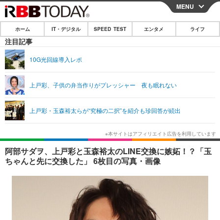
MENU
CLOSE
ホーム
IT・デジタル
SPEED TEST
エンタメ
ライフ
ホーム
注目記事
IT・デジタル
10G光回線導入レポ
IT・デジタルTOP
スマートフォン
SPEED TEST
上戸彩、子供の弁当作りがプレッシャー 夜も眠れない
ネタ
ガジェット・ツール
エンタメ
上戸彩・玉森裕太らが“究極の二択”を紹介も珍回答が続出
ショッピング
その他
エンタメTOP
映画・ドラマ
ライフ
韓流・K-POP
韓国・芸能
ライフTOP
グルメ
リリース一覧
阿部サダヲ、上戸彩と玉森裕太のLINE交換に嫉妬！？「玉
音楽
スポーツ
ペット
ショッピング
ちゃんと先に交換した」 6枚目の写真・画像
プッシュ通知の停止方法
グラビア
ブログ
その他
ショッピング
その他