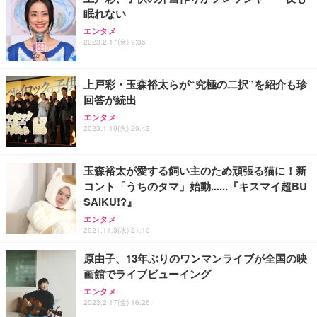
眠れない
エンタメ
2023.2.17(金) 9:36
上戸彩・玉森裕太らが“究極の二択”を紹介も珍
回答が続出
エンタメ
2023.1.10(火) 20:43
玉森裕太が愛する飼い主のため頑張る猫に！新
コント「うちのタマ」始動......『キスマイ超BU
SAIKU!?』
エンタメ
2021.11.3(水) 21:10
原由子、13年ぶりのワンマンライブが全国の映
画館でライブビューイング
エンタメ
2023.2.17(金) 16:26