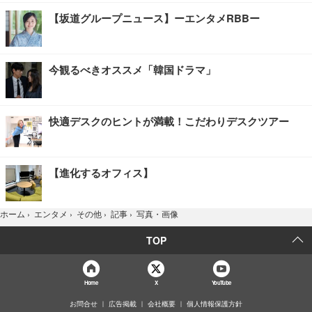
【坂道グループニュース】ーエンタメRBBー
今観るべきオススメ「韓国ドラマ」
快適デスクのヒントが満載！こだわりデスクツアー
【進化するオフィス】
写真・画像
ホーム
›
エンタメ
›
その他
›
記事
›
TOP
Home
X
YouTube
お問合せ
広告掲載
会社概要
個人情報保護方針