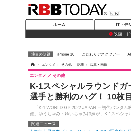
ホーム
IT・デ
映画・ド
注目の話題
iPhone 16
こだわりデスクツアー
A
ホーム
›
エンタメ
›
その他
›
記事
›
写真・画像
エンタメ
その他
K-1スペシャルラウンド
選手と勝利のハグ！ 10枚
「K-1 WORLD GP 2022 JAPAN ～初
催。ゆうちゃみ・ゆいちゃみ姉妹が、K-1スペシ
関連ニュース