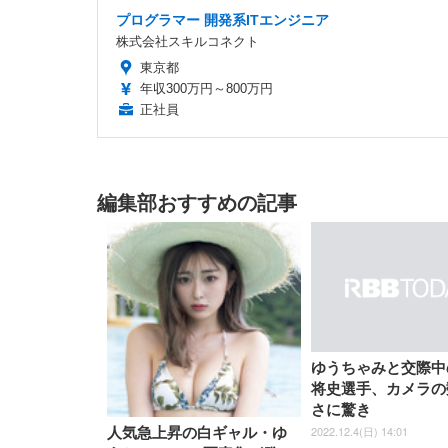
プログラマー 開発系ITエンジニア
株式会社スキルコネクト
東京都
年収300万円～800万円
正社員
編集部おすすめの記事
ゆうちゃみと交際中
将史選手、カメラの
さに驚き
2022.12.4(日) 14:01
人気急上昇の白ギャル・ゆ