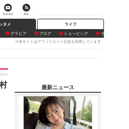
YouTube
RSS
ンタメ
ライフ
グラビア
ブログ
ショッピング
その他
※本サイトはアフィリエイト広告を利用しています
時58分
村
最新ニュース