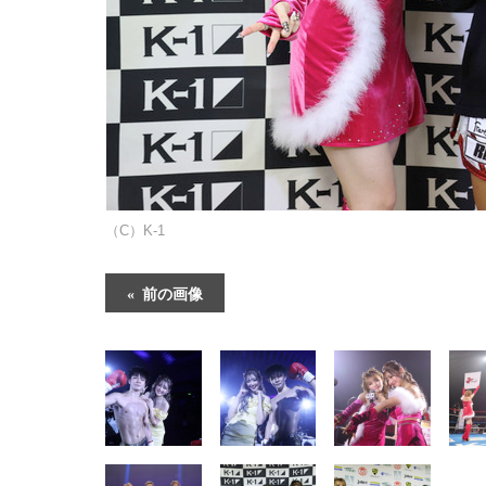
（C）K-1
前の画像