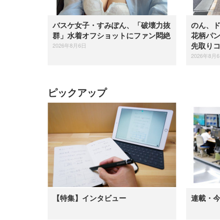
バスケ女子・すみぽん、「破壊力抜
のん、
群」水着オフショットにファン悶絶
花柄パ
2026年8月6日
先取り
2026年8月
ピックアップ
【特集】インタビュー
連載・