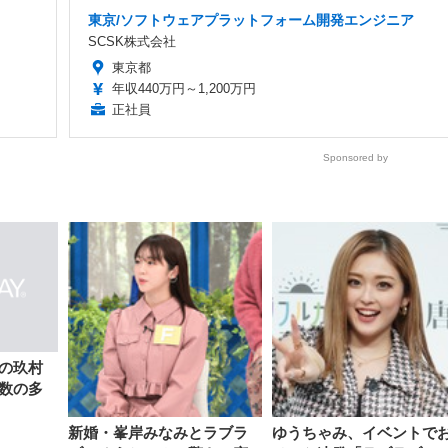
東京/ソフトウェアプラットフォーム開発エンジニア
SCSK株式会社
東京都
年収440万円～1,200万円
正社員
Sponsored by
の玖村
数の多
新婚・峯岸みなみとラブラ
ゆうちゃみ、イベントで