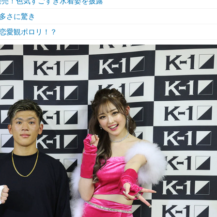
発売！色気すごすぎ水着姿を披露
多さに驚き
恋愛観ポロリ！？