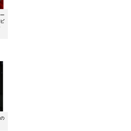
ー
ビ
の