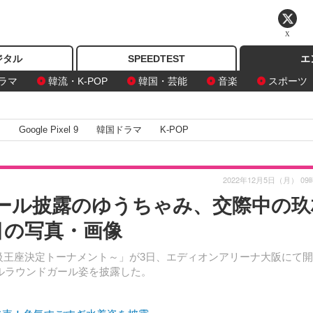
X
ジタル
SPEEDTEST
エ
ラマ
韓流・K-POP
韓国・芸能
音楽
スポーツ
I
Google Pixel 9
韓国ドラマ
K-POP
2022年12月5日（月） 09
ガール披露のゆうちゃみ、交際中の玖
目の写真・画像
代バンタム級王座決定トーナメント～」が3日、エディオンアリーナ大阪にて開
ャルラウンドガール姿を披露した。