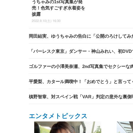
うちゃみの1st写真集が発
売！色気すごすぎ水着姿を
披露
2022.9.10(土) 16:30
岡田結実、ゆうちゃみの告白に「公開のろけしてみ
「バーレスク東京」ダンサー・神山みれい、初DV
ゴルファーの小澤美奈瀬、2nd写真集でセクシーな
平愛梨、カタール満喫中！「おめでとう」と言って
槙野智章、対スペイン戦「VAR」判定の意外な裏
エンタメトピックス